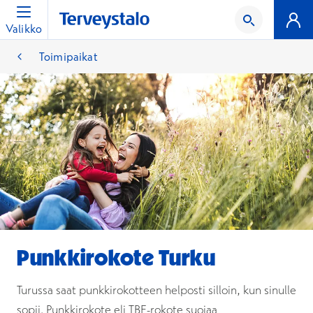
Valikko
Toimipaikat
Punkkirokote Turku
Turussa saat punkkirokotteen helposti silloin, kun sinulle
sopii. Punkkirokote eli TBE-rokote suojaa