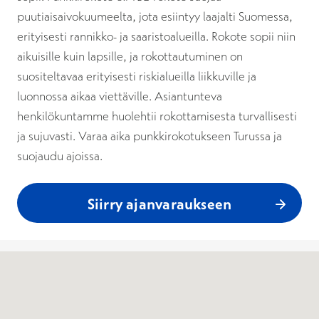
puutiaisaivokuumeelta, jota esiintyy laajalti Suomessa,
erityisesti rannikko- ja saaristoalueilla. Rokote sopii niin
aikuisille kuin lapsille, ja rokottautuminen on
suositeltavaa erityisesti riskialueilla liikkuville ja
luonnossa aikaa viettäville. Asiantunteva
henkilökuntamme huolehtii rokottamisesta turvallisesti
ja sujuvasti. Varaa aika punkkirokotukseen Turussa ja
suojaudu ajoissa.
Siirry ajanvaraukseen