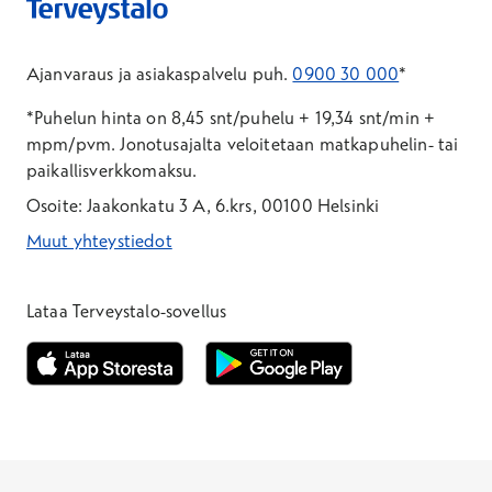
Ajanvaraus ja asiakaspalvelu puh.
0900 30 000
*
*Puhelun hinta on 8,45 snt/puhelu + 19,34 snt/min +
mpm/pvm.
Jonotusajalta veloitetaan matkapuhelin- tai
paikallisverkkomaksu.
Osoite: Jaakonkatu 3 A, 6.krs, 00100 Helsinki
Muut yhteystiedot
*Puhelun hinta on 8,35 snt/puhelu + 19,33 snt/min + mpm/pvm
*Puhelun hinta on matkapuhelinliittymästä 8,35 snt/puhelu + 
Lataa Terveystalo-sovellus
Avautuu uuteen ikkunaan
Avautuu uuteen ikkunaan
Henkilöasiakkaat