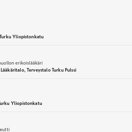
 Turku Yliopistonkatu
huollon erikoislääkäri
Lääkäritalo, Terveystalo Turku Pulssi
Turku Yliopistonkatu
eutti