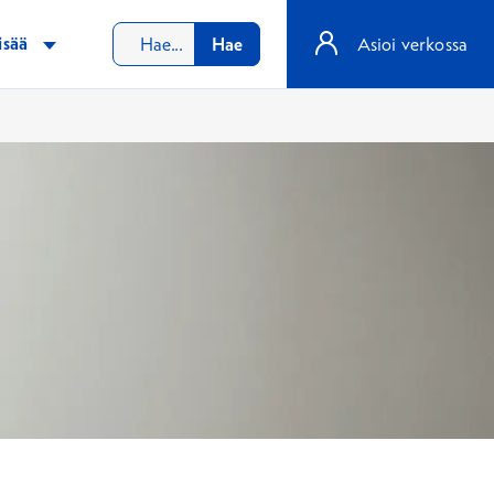
isää
Hae
Asioi verkossa