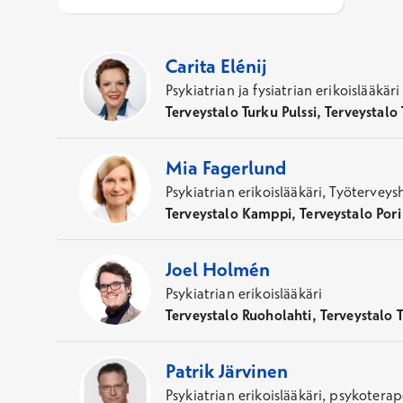
17
Asiantuntijaa
,
Kaupunki
:
Turku
Carita
Elénij
Psykiatrian ja fysiatrian erikoislääkäri
Terveystalo Turku Pulssi, Terveystalo
Mia
Fagerlund
Psykiatrian erikoislääkäri, Työterveys
Terveystalo Kamppi, Terveystalo Pori 
Joel
Holmén
Psykiatrian erikoislääkäri
Terveystalo Ruoholahti, Terveystalo 
Patrik
Järvinen
Psykiatrian erikoislääkäri, psykoterap