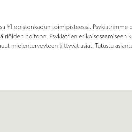
russa Yliopistonkadun toimipisteessä. Psykiatrimm
äiriöiden hoitoon. Psykiatrien erikoisosaamiseen k
uut mielenterveyteen liittyvät asiat. Tutustu asian