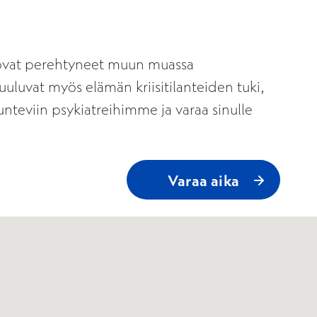
e ovat perehtyneet muun muassa
uuluvat myös elämän kriisitilanteiden tuki,
tunteviin psykiatreihimme ja varaa sinulle
Varaa aika