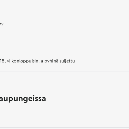
22
, viikonloppuisin ja pyhinä suljettu
kaupungeissa