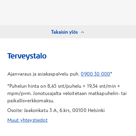
Takaisin ylös
Ajanvaraus ja asiakaspalvelu puh.
0900 30 000
*
*Puhelun hinta on 8,45 snt/puhelu + 19,34 snt/min +
mpm/pvm.
Jonotusajalta veloitetaan matkapuhelin- tai
paikallisverkkomaksu.
Osoite: Jaakonkatu 3 A, 6.krs, 00100 Helsinki
Muut yhteystiedot
*Puhelun hinta on 8,35 snt/puhelu + 19,33 snt/min + mpm/pvm
*Puhelun hinta on matkapuhelinliittymästä 8,35 snt/puhelu + 