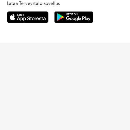
Lataa Terveystalo-sovellus
Avautuu uuteen ikkunaan
Avautuu uuteen ikkunaan
Henkilöasiakkaat
Hinnasto
Ajanvaraus
Toimipaikat
Asiantuntijat
Anna palautetta