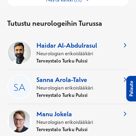
Tutustu neurologeihin Turussa
9
Asiantuntijaa
,
Kaupunki
:
Turku
Haidar
Al-Abdulrasul
Neurologian erikoislääkäri
Terveystalo Turku Pulssi
Sanna
Arola-Talve
Palaute
Neurologian erikoislääkäri
Terveystalo Turku Pulssi
Manu
Jokela
Neurologian erikoislääkäri
Terveystalo Turku Pulssi