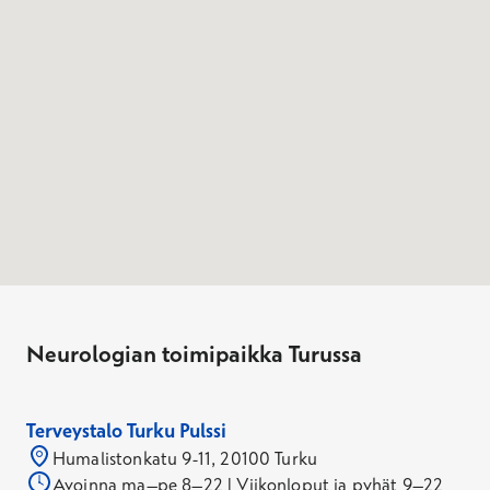
Neurologian toimipaikka Turussa
Terveystalo Turku Pulssi
Humalistonkatu 9-11, 20100 Turku
Avoinna ma–pe 8–22 | Viikonloput ja pyhät 9–22