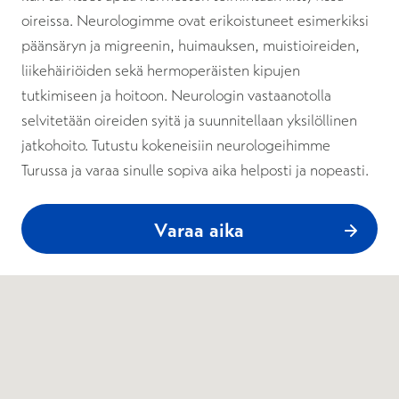
oireissa. Neurologimme ovat erikoistuneet esimerkiksi
päänsäryn ja migreenin, huimauksen, muistioireiden,
liikehäiriöiden sekä hermoperäisten kipujen
tutkimiseen ja hoitoon. Neurologin vastaanotolla
selvitetään oireiden syitä ja suunnitellaan yksilöllinen
jatkohoito. Tutustu kokeneisiin neurologeihimme
Turussa ja varaa sinulle sopiva aika helposti ja nopeasti.
Varaa aika