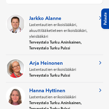
8
Asiantuntijaa
,
Kaupunki
:
Turku
Palaute
Jarkko
Alanne
Lastentautien erikoislääkäri,
akuuttilääketieteen erikoislääkäri,
yleislääkäri
Terveystalo Turku Aninkainen,
Terveystalo Turku Pulssi
Arja
Heinonen
Lastentautien erikoislääkäri
Terveystalo Turku Pulssi
Hanna
Hyttinen
Lastentautien erikoislääkäri
Terveystalo Turku Aninkainen,
Terveystalo Turku Pulssi