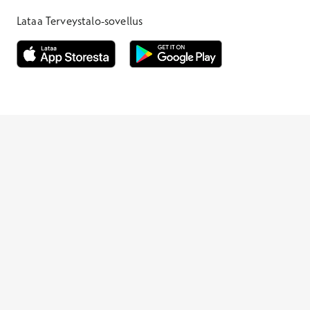
Lataa Terveystalo-sovellus
Avautuu uuteen ikkunaan
Avautuu uuteen ikkunaan
Henkilöasiakkaat
Hinnasto
Ajanvaraus
Toimipaikat
Asiantuntijat