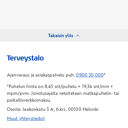
Takaisin ylös
Ajanvaraus ja asiakaspalvelu puh.
0900 30 000
*
*Puhelun hinta on 8,45 snt/puhelu + 19,34 snt/min +
mpm/pvm.
Jonotusajalta veloitetaan matkapuhelin- tai
paikallisverkkomaksu.
Osoite: Jaakonkatu 3 A, 6.krs, 00100 Helsinki
Muut yhteystiedot
*Puhelun hinta on 8,35 snt/puhelu + 19,33 snt/min + mpm/pvm
*Puhelun hinta on matkapuhelinliittymästä 8,35 snt/puhelu + 