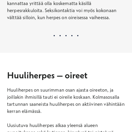
kannattaa yrittää olla koskematta käsillä
herpesrakkuloita. Seksikontaktia voi myös kokonaan
välttää silloin, kun herpes on oireisessa vaiheessa.
Huuliherpes – oireet
Huuliherpes on suurimman osan ajasta oireeton, ja
joillakin ihmisillä tauti ei oireile koskaan. Kolmasosalla
tartunnan saaneista huuliherpes on aktiivinen vähintään
kerran elämässä.
Uusiutuva huuliherpes alkaa yleensä alueen