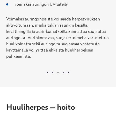
voimakas auringon UV-säteily
Voimakas auringonpaiste voi saada herpesviruksen
aktivoitumaan, minkä takia varsinkin kesällä,
keväthangilla ja aurinkomatkoilla kannattaa suojautua
auringolta. Aurinkorasvaa, suojakertoimella varustettua
huulivoidetta sekä auringolta suojaavaa vaatetusta
käyttämällä voi yrittää ehkäistä huuliherpeksen
puhkeamista.
Huuliherpes – hoito