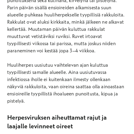
punoituksena sekä kutinana, kirvelynä tai pistelynä.
Parin päivän sisällä ensioireiden alkamisesta suun
alueelle puhkeaa huuliherpekselle tyypillisiä rakkuloita.
Rakkulat ovat aluksi kirkkaita, minkä jälkeen ne alkavat
kellertää. Muutaman päivän kuluttua rakkulat
muuttuvat vetistäviksi ruviksi. Ruvet irtoavat
tyypillisesti viikossa tai parissa, mutta joskus niiden
paraneminen voi kestää jopa 3–4 viikkoa.
Huuliherpes uusiutuu vaihtelevan ajan kuluttua
tyypillisesti samalle alueelle. Aina uusiutuvassa
infektiossa iholle ei kuitenkaan ilmesty ollenkaan
näkyviä rakkuloita, vaan oireina saattaa olla ainoastaan
ensioireille tyypillistä ihoalueen punoitusta, kipua ja
pistelyä.
Herpesviruksen aiheuttamat rajut ja
laajalle levinneet oireet