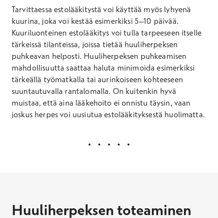
Tarvittaessa estolääkitystä voi käyttää myös lyhyenä
kuurina, joka voi kestää esimerkiksi 5–10 päivää.
Kuuriluonteinen estolääkitys voi tulla tarpeeseen itselle
tärkeissä tilanteissa, joissa tietää huuliherpeksen
puhkeavan helposti. Huuliherpeksen puhkeamisen
mahdollisuutta saattaa haluta minimoida esimerkiksi
tärkeällä työmatkalla tai aurinkoiseen kohteeseen
suuntautuvalla rantalomalla. On kuitenkin hyvä
muistaa, että aina lääkehoito ei onnistu täysin, vaan
joskus herpes voi uusiutua estolääkityksestä huolimatta.
Huuliherpeksen toteaminen