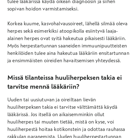
tulee lääkärissä käydä oikean diagnoosin ja siihen
sopivan hoidon varmistamiseksi.
Korkea kuume, kasvohalvausoireet, lähellä silmää oleva
herpes sekä esimerkiksi atoopikolla esiintyvä laaja-
alainen herpes ovat syitä hakeutua pikaisesti lääkäriin.
Myös herpestartunnan saaneiden immuunipuutteisten
henkilöiden tulee aina hakeutua lääkäriin ensitartunnan
ja ensimmäisten oireiden havaitsemisen yhteydessä.
Missä tilanteissa huuliherpeksen takia ei
tarvitse mennä lääkäriin?
Uuden tai uusiutuvan ja oireiltaan lievän
huuliherpeksen takia ei tarvitse välttämättä käydä
lääkärissä. Jos itsellä on aikaisemminkin ollut
huuliherpes tai muuten tietää, mistä on kyse, voi
huuliherpestä hoitaa kotikonstein ja odottaa rauhassa
rakkulan paranemista. Uuden huuliherpestartunnan