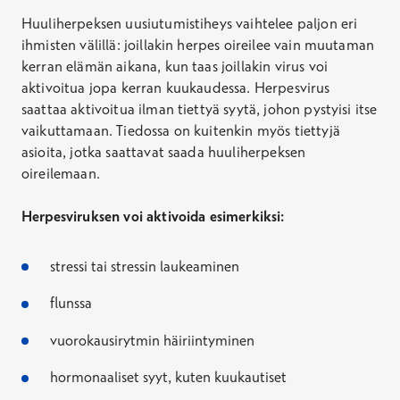
Huuliherpeksen uusiutumistiheys vaihtelee paljon eri
ihmisten välillä: joillakin herpes oireilee vain muutaman
kerran elämän aikana, kun taas joillakin virus voi
aktivoitua jopa kerran kuukaudessa. Herpesvirus
saattaa aktivoitua ilman tiettyä syytä, johon pystyisi itse
vaikuttamaan. Tiedossa on kuitenkin myös tiettyjä
asioita, jotka saattavat saada huuliherpeksen
oireilemaan.
Herpesviruksen voi aktivoida esimerkiksi:
stressi tai stressin laukeaminen
flunssa
vuorokausirytmin häiriintyminen
hormonaaliset syyt, kuten kuukautiset