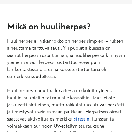
Mikä on huuliherpes?
Huuliherpes eli yskänrokko on herpes simplex -viruksen
aiheuttama tarttuva tauti. Yli puolet aikuisista on
saanut herpesvirustartunnan, ja huuliherpes onkin hyvin
yleinen vaiva. Herpesvirus tarttuu eteenpäin
lähikontaktissa pisara- ja kosketustartuntana eli
esimerkiksi suudellessa.
Huuliherpes aiheuttaa kirveleviä rakkuloita yleensä
huuliin, suupieliin tai muualle kasvoihin. Tauti ei ole
jatkuvasti aktiivinen, mutta rakkulat uusiutuvat herkästi
ja ilmestyvät usein samaan paikkaan. Herpeksen oireet
saattavat aktivoitua esimerkiksi
stressin
, flunssan tai
voimakkaan auringon UV-säteilyn seurauksena.