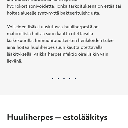
hydrokortisonivoidetta, jonka tarkoituksena on estää tai
hoitaa alueelle syntynyttä bakteeritulehdusta.
Voiteiden lisäksi uusiutuvaa huuliherpestä on
mahdollista hoitaa suun kautta otettavalla
lääkekuurilla. Immuunipuutteisten henkilöiden tulee
aina hoitaa huuliherpes suun kautta otettavalla
lääkityksellä, vaikka herpesinfektio oireilisikin vain
lievänä.
Huuliherpes – estolääkitys