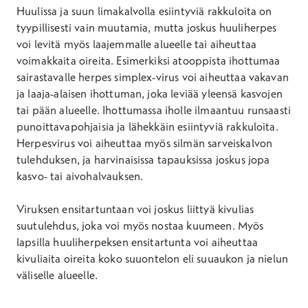
Huulissa ja suun limakalvolla esiintyviä rakkuloita on
tyypillisesti vain muutamia, mutta joskus huuliherpes
voi levitä myös laajemmalle alueelle tai aiheuttaa
voimakkaita oireita. Esimerkiksi atooppista ihottumaa
sairastavalle herpes simplex-virus voi aiheuttaa vakavan
ja laaja-alaisen ihottuman, joka leviää yleensä kasvojen
tai pään alueelle. Ihottumassa iholle ilmaantuu runsaasti
punoittavapohjaisia ja lähekkäin esiintyviä rakkuloita.
Herpesvirus voi aiheuttaa myös silmän sarveiskalvon
tulehduksen, ja harvinaisissa tapauksissa joskus jopa
kasvo- tai aivohalvauksen.
Viruksen ensitartuntaan voi joskus liittyä kivulias
suutulehdus, joka voi myös nostaa kuumeen. Myös
lapsilla huuliherpeksen ensitartunta voi aiheuttaa
kivuliaita oireita koko suuontelon eli suuaukon ja nielun
väliselle alueelle.