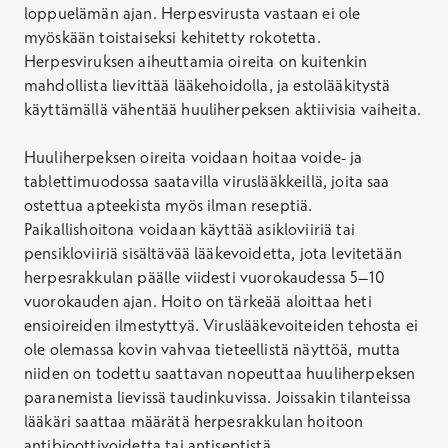
loppuelämän ajan. Herpesvirusta vastaan ei ole
myöskään toistaiseksi kehitetty rokotetta.
Herpesviruksen aiheuttamia oireita on kuitenkin
mahdollista lievittää lääkehoidolla, ja estolääkitystä
käyttämällä vähentää huuliherpeksen aktiivisia vaiheita.
Huuliherpeksen oireita voidaan hoitaa voide- ja
tablettimuodossa saatavilla viruslääkkeillä, joita saa
ostettua apteekista myös ilman reseptiä.
Paikallishoitona voidaan käyttää asikloviiriä tai
pensikloviiriä sisältävää lääkevoidetta, jota levitetään
herpesrakkulan päälle viidesti vuorokaudessa 5–10
vuorokauden ajan. Hoito on tärkeää aloittaa heti
ensioireiden ilmestyttyä. Viruslääkevoiteiden tehosta ei
ole olemassa kovin vahvaa tieteellistä näyttöä, mutta
niiden on todettu saattavan nopeuttaa huuliherpeksen
paranemista lievissä taudinkuvissa. Joissakin tilanteissa
lääkäri saattaa määrätä herpesrakkulan hoitoon
antibioottivoidetta tai antiseptistä