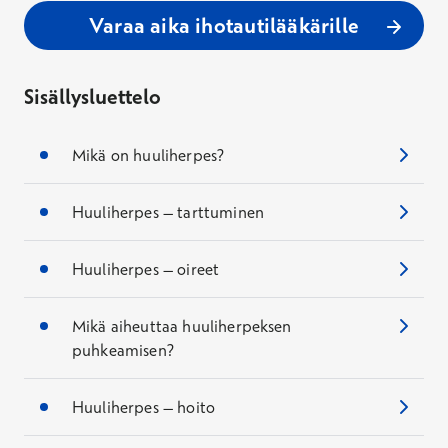
Varaa aika ihotautilääkärille
Sisällysluettelo
Mikä on huuliherpes?
Huuliherpes – tarttuminen
Huuliherpes – oireet
Mikä aiheuttaa huuliherpeksen
puhkeamisen?
Huuliherpes – hoito