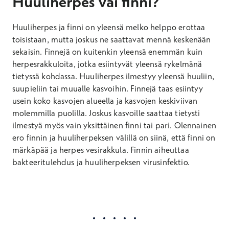
Huuliherpes vai finni?
Huuliherpes ja finni on yleensä melko helppo erottaa
toisistaan, mutta joskus ne saattavat mennä keskenään
sekaisin. Finnejä on kuitenkin yleensä enemmän kuin
herpesrakkuloita, jotka esiintyvät yleensä rykelmänä
tietyssä kohdassa. Huuliherpes ilmestyy yleensä huuliin,
suupieliin tai muualle kasvoihin. Finnejä taas esiintyy
usein koko kasvojen alueella ja kasvojen keskiviivan
molemmilla puolilla. Joskus kasvoille saattaa tietysti
ilmestyä myös vain yksittäinen finni tai pari. Olennainen
ero finnin ja huuliherpeksen välillä on siinä, että finni on
märkäpää ja herpes vesirakkula. Finnin aiheuttaa
bakteeritulehdus ja huuliherpeksen virusinfektio.