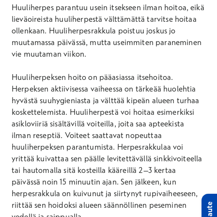
Huuliherpes parantuu usein itsekseen ilman hoitoa, eikä
lieväoireista huuliherpestä välttämättä tarvitse hoitaa
ollenkaan. Huuliherpesrakkula poistuu joskus jo
muutamassa päivässä, mutta useimmiten paraneminen
vie muutaman viikon.
Huuliherpeksen hoito on pääasiassa itsehoitoa.
Herpeksen aktiivisessa vaiheessa on tärkeää huolehtia
hyvästä suuhygieniasta ja välttää kipeän alueen turhaa
koskettelemista. Huuliherpestä voi hoitaa esimerkiksi
asikloviiriä sisältävillä voiteilla, joita saa apteekista
ilman reseptiä. Voiteet saattavat nopeuttaa
huuliherpeksen parantumista. Herpesrakkulaa voi
yrittää kuivattaa sen päälle levitettävällä sinkkivoiteella
tai hautomalla sitä kosteilla kääreillä 2–3 kertaa
päivässä noin 15 minuutin ajan. Sen jälkeen, kun
herpesrakkula on kuivunut ja siirtynyt rupivaiheeseen,
riittää sen hoidoksi alueen säännöllinen peseminen
Palaute
vedellä ja saippualla.