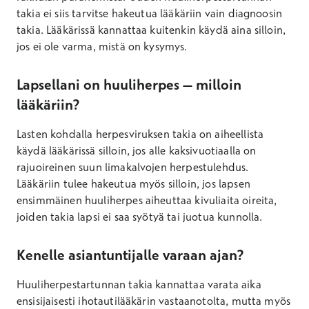
takia ei siis tarvitse hakeutua lääkäriin vain diagnoosin
takia. Lääkärissä kannattaa kuitenkin käydä aina silloin,
jos ei ole varma, mistä on kysymys.
Lapsellani on huuliherpes – milloin
lääkäriin?
Lasten kohdalla herpesviruksen takia on aiheellista
käydä lääkärissä silloin, jos alle kaksivuotiaalla on
rajuoireinen suun limakalvojen herpestulehdus.
Lääkäriin tulee hakeutua myös silloin, jos lapsen
ensimmäinen huuliherpes aiheuttaa kivuliaita oireita,
joiden takia lapsi ei saa syötyä tai juotua kunnolla.
Kenelle asiantuntijalle varaan ajan?
Huuliherpestartunnan takia kannattaa varata aika
ensisijaisesti ihotautilääkärin vastaanotolta, mutta myös