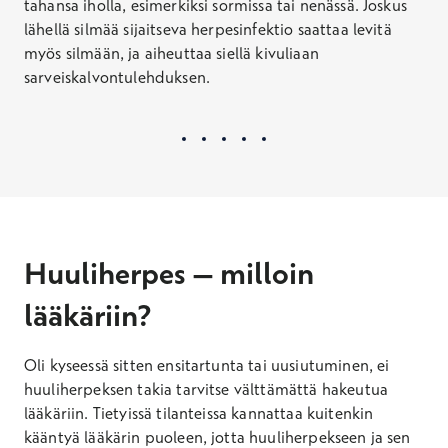
tahansa iholla, esimerkiksi sormissa tai nenässä. Joskus
lähellä silmää sijaitseva herpesinfektio saattaa levitä
myös silmään, ja aiheuttaa siellä kivuliaan
sarveiskalvontulehduksen.
Huuliherpes – milloin
lääkäriin?
Oli kyseessä sitten ensitartunta tai uusiutuminen, ei
huuliherpeksen takia tarvitse välttämättä hakeutua
lääkäriin. Tietyissä tilanteissa kannattaa kuitenkin
kääntyä lääkärin puoleen, jotta huuliherpekseen ja sen