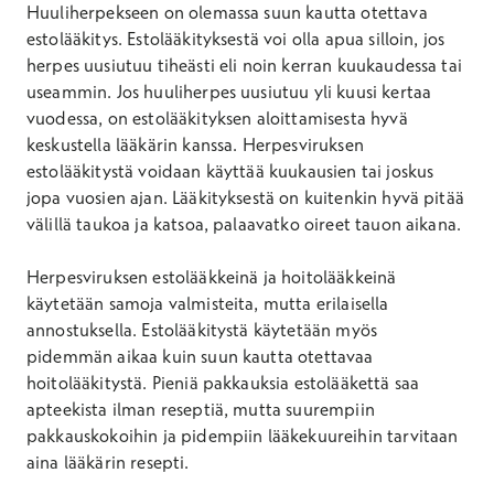
Huuliherpekseen on olemassa suun kautta otettava
estolääkitys. Estolääkityksestä voi olla apua silloin, jos
herpes uusiutuu tiheästi eli noin kerran kuukaudessa tai
useammin. Jos huuliherpes uusiutuu yli kuusi kertaa
vuodessa, on estolääkityksen aloittamisesta hyvä
keskustella lääkärin kanssa. Herpesviruksen
estolääkitystä voidaan käyttää kuukausien tai joskus
jopa vuosien ajan. Lääkityksestä on kuitenkin hyvä pitää
välillä taukoa ja katsoa, palaavatko oireet tauon aikana.
Herpesviruksen estolääkkeinä ja hoitolääkkeinä
käytetään samoja valmisteita, mutta erilaisella
annostuksella. Estolääkitystä käytetään myös
pidemmän aikaa kuin suun kautta otettavaa
hoitolääkitystä. Pieniä pakkauksia estolääkettä saa
apteekista ilman reseptiä, mutta suurempiin
pakkauskokoihin ja pidempiin lääkekuureihin tarvitaan
aina lääkärin resepti.