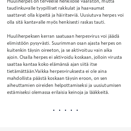
Huuliherpes on terveelle henkilölle vaaraton, mutta
taudinkuvalle tyypilliset rakkulat ja haavaumat
saattavat olla kipeitä ja häiritseviä. Uusiutuva herpes voi
olla sitä kantavalle myös henkisesti raskas tauti.
Huuliherpeksen kerran saatuaan herpesvirus voi jäädä
elimistöön pysyvästi. Suurimman osan ajasta herpes on
kuitenkin täysin oireeton, ja se aktivoituu vain aika
ajoin. Osalla herpes ei aktivoidu koskaan, jolloin virusta
saattaa kantaa koko elämänsä ajan siitä itse
tietämättään.Vaikka herpesviruksesta ei ole aina
mahdollista päästä koskaan täysin eroon, on sen
aiheuttamien oireiden helpottamiseksi ja uusiutumisen
estämiseksi olemassa erilaisia keinoja ja lääkkeitä.