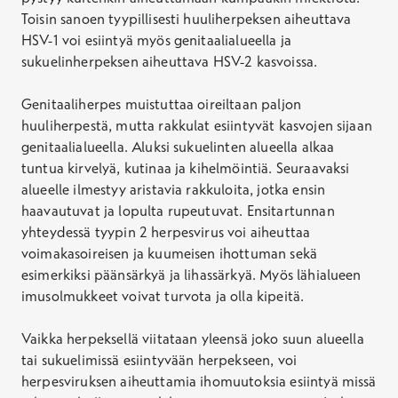
Toisin sanoen tyypillisesti huuliherpeksen aiheuttava
HSV-1 voi esiintyä myös genitaalialueella ja
sukuelinherpeksen aiheuttava HSV-2 kasvoissa.
Genitaaliherpes muistuttaa oireiltaan paljon
huuliherpestä, mutta rakkulat esiintyvät kasvojen sijaan
genitaalialueella. Aluksi sukuelinten alueella alkaa
tuntua kirvelyä, kutinaa ja kihelmöintiä. Seuraavaksi
alueelle ilmestyy aristavia rakkuloita, jotka ensin
haavautuvat ja lopulta rupeutuvat. Ensitartunnan
yhteydessä tyypin 2 herpesvirus voi aiheuttaa
voimakasoireisen ja kuumeisen ihottuman sekä
esimerkiksi päänsärkyä ja lihassärkyä. Myös lähialueen
imusolmukkeet voivat turvota ja olla kipeitä.
Vaikka herpeksellä viitataan yleensä joko suun alueella
tai sukuelimissä esiintyvään herpekseen, voi
herpesviruksen aiheuttamia ihomuutoksia esiintyä missä