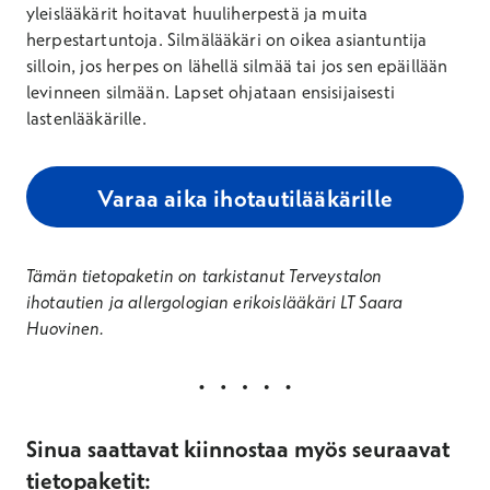
yleislääkärit hoitavat huuliherpestä ja muita
herpestartuntoja. Silmälääkäri on oikea asiantuntija
silloin, jos herpes on lähellä silmää tai jos sen epäillään
levinneen silmään. Lapset ohjataan ensisijaisesti
lastenlääkärille.
Varaa aika ihotautilääkärille
Tämän tietopaketin on tarkistanut Terveystalon
ihotautien ja allergologian erikoislääkäri LT Saara
Huovinen.
Sinua saattavat kiinnostaa myös seuraavat
tietopaketit: