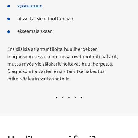
vyöruusuun
hiiva- tai sieni-ihottumaan
ekseemaläiskään
Ensisijaisia asiantuntijoita huuliherpeksen
diagnosoimisessa ja hoidossa ovat ihotautilääkärit,
mutta myös yleislääkärit hoitavat huuliherpestä.
Diagnosointia varten ei siis tarvitse hakeutua
erikoislääkärin vastaanotolle.