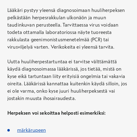
Lääkäri pystyy yleensä diagnosoimaan huuliherpeksen
pelkästään herpesrakkulan ulkonäön ja muun
taudinkuvan perusteella. Tarvittaessa virus voidaan
todeta ottamalla laboratoriossa näyte tuoreesta
rakkulasta geenimonistusmenetelmää (PCR) tai
virusviljelyä varten. Verikokeita ei yleensä tarvita.
Uutta huuliherpestartuntaa ei tarvitse välttämättä
käydä diagnosoimassa lääkärissä, jos tietää, mistä on
kyse eikä tartuntaan liity erityisiä ongelmia tai vakavia
oireita. Lääkärissä kannattaa kuitenkin käydä silloin, jos
ei ole varma, onko kyse juuri huuliherpeksestä vai
jostakin muusta ihosairaudesta.
Herpeksen voi sekoittaa helposti esimerkiksi:
märkärupeen