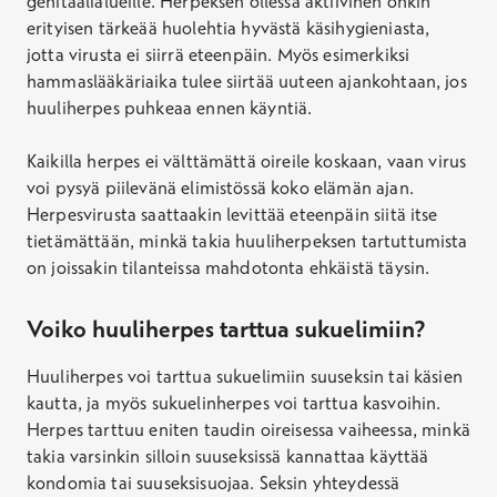
genitaalialueille. Herpeksen ollessa aktiivinen onkin
erityisen tärkeää huolehtia hyvästä käsihygieniasta,
jotta virusta ei siirrä eteenpäin. Myös esimerkiksi
hammaslääkäriaika tulee siirtää uuteen ajankohtaan, jos
huuliherpes puhkeaa ennen käyntiä.
Kaikilla herpes ei välttämättä oireile koskaan, vaan virus
voi pysyä piilevänä elimistössä koko elämän ajan.
Herpesvirusta saattaakin levittää eteenpäin siitä itse
tietämättään, minkä takia huuliherpeksen tartuttumista
on joissakin tilanteissa mahdotonta ehkäistä täysin.
Voiko huuliherpes tarttua sukuelimiin?
Huuliherpes voi tarttua sukuelimiin suuseksin tai käsien
kautta, ja myös sukuelinherpes voi tarttua kasvoihin.
Herpes tarttuu eniten taudin oireisessa vaiheessa, minkä
takia varsinkin silloin suuseksissä kannattaa käyttää
kondomia tai suuseksisuojaa. Seksin yhteydessä