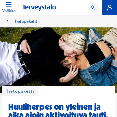
Valikko
Tietopaketit
Tietopaketti
Huuliherpes on yleinen ja
aika ajoin aktivoituva tauti,