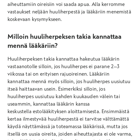
aiheuttamiin oireisiin voi saada apua. Alla kerromme
vastaukset neljään huuliherpestä ja lääkäriin menemistä
koskevaan kysymykseen.
Milloin huuliherpeksen takia kannattaa
mennä lääkäriin?
Huuliherpeksen takia kannattaa hakeutua lääkärin
vastaanotolle silloin, jos huuliherpes ei parane 2–3
viikossa tai on erityisen rajuoireinen. Lääkäriin
kannattaa mennä myös silloin, jos huuliherpes uusiutuu
itseä haittaavan usein. Esimerkiksi silloin, jos
huuliherpes uusiutuu kahden kuukauden välein tai
useammin, kannattaa lääkärin kanssa
keskustella estolääkityksen aloittamisesta. Ensimmäistä
kertaa ilmestyvää huuliherpestä ei tarvitse välttämättä
käydä näyttämässä ja toteamassa lääkärissä, mutta jos
itsellä on uusia oireita, joiden aiheuttajasta ei ole varma,