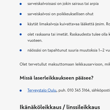
sarveiskalvoissasi on jokin sairaus tai arpia
sarveiskalvosi on poikkeuksellisen ohut
käytät limakalvoja kuivattavaa lääkettä (esim. R
olet raskaana tai imetät. Raskaudesta tulee olla
vuoteen.
näössäsi on tapahtunut suuria muutoksia 1–2 v
Olet tervetullut maksuttomaan leikkausarvioon, mikäl
Missä laserleikkaukseen pääsee?
Terveystalo Oulu
,
puh.
010 345 3164
, sähköpost
Ikänäköleikkaus / linssileikkaus