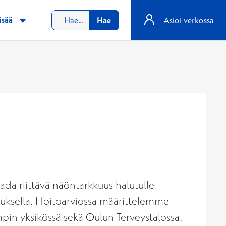
isää
Hae
Asioi verkossa
ada riittävä näöntarkkuus halutulle
ikkauksella. Hoitoarviossa määrittelemme
pin yksikössä sekä Oulun Terveystalossa.