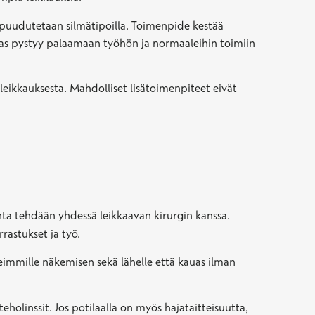
ä puudutetaan silmätipoilla. Toimenpide kestää
otilas pystyy palaamaan työhön ja normaaleihin toimiin
 leikkauksesta. Mahdolliset lisätoimenpiteet eivät
linta tehdään yhdessä leikkaavan kirurgin kanssa.
rastukset ja työ.
seimmille näkemisen sekä lähelle että kauas ilman
eholinssit. Jos potilaalla on myös hajataitteisuutta,