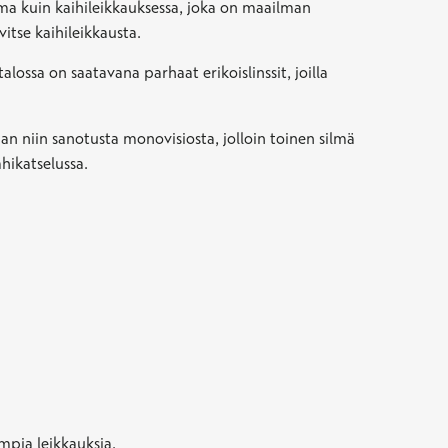
ama kuin kaihileikkauksessa, joka on maailman
vitse kaihileikkausta.
alossa on saatavana parhaat erikoislinssit, joilla
aan niin sanotusta monovisiosta, jolloin toinen silmä
ähikatselussa.
impia leikkauksia.