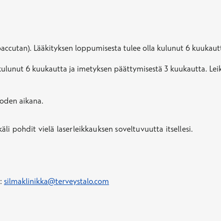
oaccutan). Lääkityksen loppumisesta tulee olla kulunut 6 kuukaut
 kulunut 6 kuukautta ja imetyksen päättymisestä 3 kuukautta. Leik
uoden aikana.
i pohdit vielä laserleikkauksen soveltuvuutta itsellesi.
i:
silmaklinikka@terveystalo.com