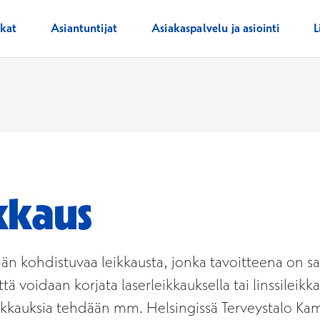
ikat
Asiantuntijat
Asiakaspalvelu ja asiointi
L
kkaus
mään kohdistuvaa leikkausta, jonka tavoitteena on sa
että voidaan korjata laserleikkauksella tai linssile
ikkauksia tehdään mm. Helsingissä Terveystalo Kam