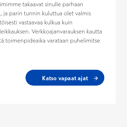
tiimimme takaavat sinulle parhaan
ja parin tunnin kuluttua olet valmis
öisesti vastaavaa kulkua kuin
n leikkauksen. Verkkoajanvarauksen kautta
että toimenpideaika varataan puhelimitse
Katso vapaat ajat