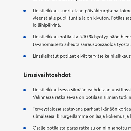
Linssileikkaus suoritetaan päiväkirurgisena toi
yleensä alle puoli tuntia ja on kivuton. Potilas 
jo lähipäivinä.
Linssileikkauspotilaista 5-10 % hyötyy näön hien
tavanomaisesti aiheuta sairauspoissaoloa työstä.
Linssileikatut potilaat eivät tarvitse kaihilei
Linssivaihtoehdot
Linssileikkauksessa silmään vaihdetaan uusi linssi
Valinnassa ratkaisevaa on potilaan silmien tutki
Terveystalossa saatavana parhaat ikänäön korjaav
silmälaseja. Kirurgeillamme on laaja kokemus ja 
Osalle potilaista paras ratkaisu on niin sanottu 