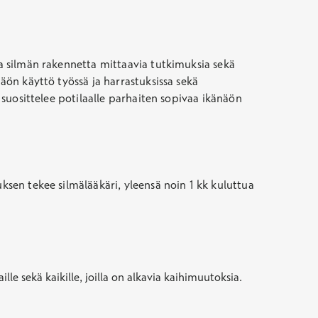
ta silmän rakennetta mittaavia tutkimuksia sekä
näön käyttö työssä ja harrastuksissa sekä
i suosittelee potilaalle parhaiten sopivaa ikänäön
uksen tekee silmälääkäri,
yleensä noin 1 kk kuluttua
ille sekä kaikille, joilla on alkavia kaihimuutoksia.