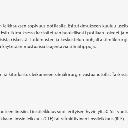
ään leikkauksen sopivuus potilaalle. Esitutkimukseen kuuluu usei
Esitutkimuksessa kartoitetaan huolellisesti potilaan toiveet ja 
sista riskeistä. Tutkimusten ja keskustelun pohjalta silmäkirurg
nä käytetään mustuaisia laajentavia silmätippoja.
 jälkitarkastus leikanneen silmäkirurgin vastaanotolla. Tarkast
teen linssiin. Linssileikkaus sopii erityisen hyvin yli 50-55- vuotia
aan linssin leikkaus (CLE) tai refraktiivinen linssileikkaus (RLE).