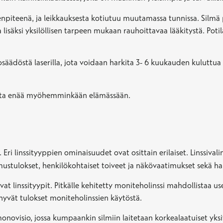
menpiteenä, ja leikkauksesta kotiutuu muutamassa tunnissa. Silm
saa lisäksi yksilöllisen tarpeen mukaan rauhoittavaa lääkitystä. P
osäädöstä laserilla, jota voidaan harkita 3- 6 kuukauden kuluttua
kkausta enää myöhemminkään elämässään.
. Eri linssityyppien ominaisuudet ovat osittain erilaiset. Linssiva
mustulokset, henkilökohtaiset toiveet ja näkövaatimukset sekä har
at linssityypit. Pitkälle kehitetty moniteholinssi mahdollistaa u
hyvät tulokset moniteholinssien käytöstä.
monovisio, jossa kumpaankin silmiin laitetaan korkealaatuiset yksit