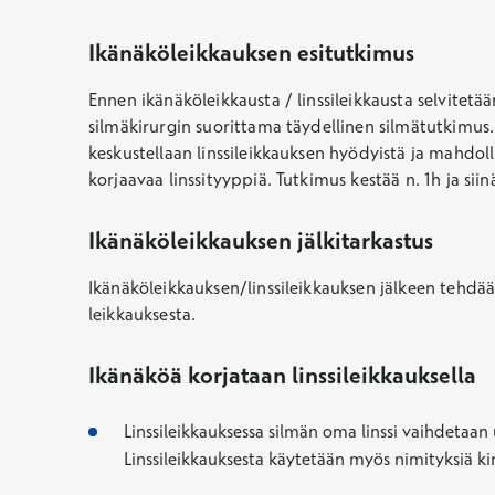
Ikänäköleikkauksen esitutkimus
Ennen ikänäköleikkausta / linssileikkausta selvitet
silmäkirurgin suorittama täydellinen silmätutkimus. 
keskustellaan linssileikkauksen hyödyistä ja mahdolli
korjaavaa linssityyppiä. Tutkimus
kestää n. 1h ja sii
Ikänäköleikkauksen jälkitarkastus
Ikänäköleikkauksen/linssileikkauksen jälkeen tehdään
leikkauksesta.
Ikänäköä korjataan linssileikkauksella
Linssileikkauksessa silmän oma linssi vaihdetaan uu
Linssileikkauksesta käytetään myös nimityksiä kirkk