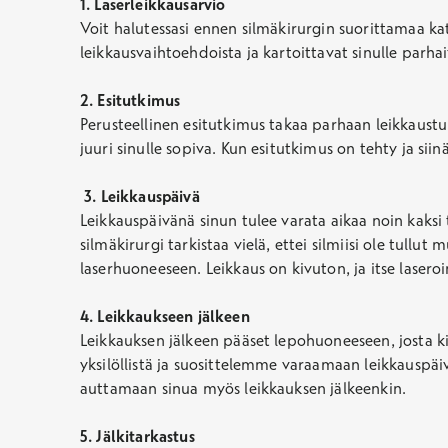
1. Laserleikkausarvio
Voit halutessasi ennen silmäkirurgin suorittamaa ka
leikkausvaihtoehdoista ja kartoittavat sinulle parh
2. Esitutkimus
Perusteellinen esitutkimus takaa parhaan leikkaustul
juuri sinulle sopiva. Kun esitutkimus on tehty ja sii
3.
Leikkauspäivä
Leikkauspäivänä sinun tulee varata aikaa noin kaksi 
silmäkirurgi tarkistaa vielä, ettei silmiisi ole tull
laserhuoneeseen. Leikkaus on kivuton, ja itse laseroi
4. Leikkaukseen jälkeen
Leikkauksen jälkeen pääset lepohuoneeseen, josta ki
yksilöllistä ja suosittelemme varaamaan leikkauspä
auttamaan sinua myös leikkauksen jälkeenkin.
5. Jälkitarkastus