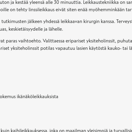
uton ja kestää yleensä alle 30 minuuttia. Leikkaustekniikka on s
, joille on tehty linssileikkaus eivät siten enää myöhemminkään tar
en tutkimusten jälkeen yhdessä leikkaavan kirurgin kanssa. Terveyst
as, keskietäisyydelle ja lähelle.
vat paras vaihtoehto. Valittaessa eripariset yksiteholinssit, puhut
iset yksiteholinssit potilas vapautuu lasien käytöstä kauko- tai l
kokemus ikänäköleikkauksista
kuin kaihileikkauksessa, joka on maailman yleisimpiä ja turvallis