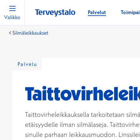
Palvelut
Toimipa
Valikko
Silmäleikkaukset
Palvelu
Taittovirhelei
Taittovirheleikkauksella tarkoitetaan sil
etäisyydelle ilman silmälaseja. Taittovirh
sinulle parhaan leikkausmuodon. Linssile