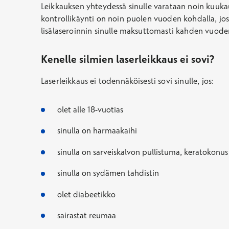
Leikkauksen yhteydessä sinulle varataan noin kuuka
kontrollikäynti on noin puolen vuoden kohdalla, jo
lisälaseroinnin sinulle maksuttomasti kahden vuode
Kenelle silmien laserleikkaus ei sovi?
Laserleikkaus ei todennäköisesti sovi sinulle, jos:
olet alle 18-vuotias
sinulla on harmaakaihi
sinulla on sarveiskalvon pullistuma, keratokonus
sinulla on sydämen tahdistin
olet diabeetikko
sairastat reumaa