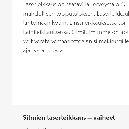
Laserleikkaus on saatavilla Terveystalo O
mahdollisen lopputuloksen. Laserleikkauks
lähtemään kotiin. Linssileikkauksessa to
kaihileikkauksessa. Silmätiimimme on apu
voit varata vastaanottoajan silmäkirurgi
ajanvarauksesta.
Silmien laserleikkaus
–
vaiheet