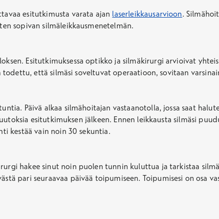
ttavaa esitutkimusta varata ajan
laserleikkausarvioon
. Silmähoi
aiten sopivan silmäleikkausmenetelmän.
oksen. Esitutkimuksessa optikko ja silmäkirurgi arvioivat yhteist
nä todettu, että silmäsi soveltuvat operaatioon, sovitaan varsina
tuntia. Päivä alkaa silmähoitajan vastaanotolla, jossa saat halu
ut muutoksia esitutkimuksen jälkeen. Ennen leikkausta silmäsi puu
nti kestää vain noin 30 sekuntia.
rurgi hakee sinut noin puolen tunnin kuluttua ja tarkistaa sil
ivästä pari seuraavaa päivää toipumiseen. Toipumisesi on osa 