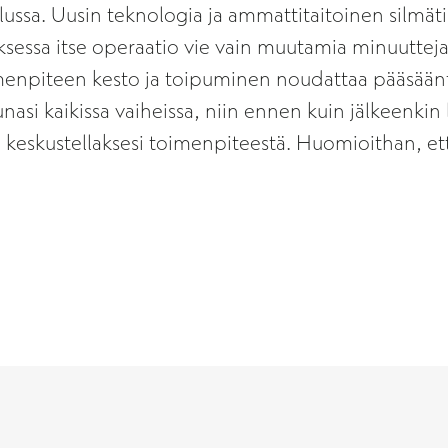
ulussa. Uusin teknologia ja ammattitaitoinen silmä
essa itse operaatio vie vain muutamia minuutteja, 
imenpiteen kesto ja toipuminen noudattaa pääsäänt
nasi kaikissa vaiheissa, niin ennen kuin jälkeenki
lle keskustellaksesi toimenpiteestä. Huomioithan, 