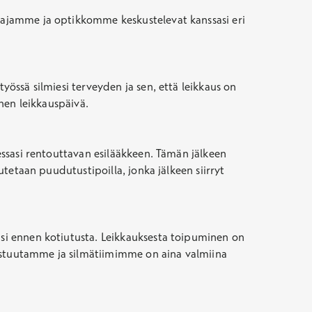
tajamme ja optikkomme keskustelevat kanssasi eri
yössä silmiesi terveyden ja sen, että leikkaus on
inen leikkauspäivä.
tessasi rentouttavan esilääkkeen. Tämän jälkeen
dutetaan puudutustipoilla, jonka jälkeen siirryt
mäsi ennen kotiutusta. Leikkauksesta toipuminen on
vastuutamme ja silmätiimimme on aina valmiina