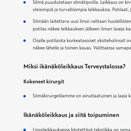
Silmä puudutetaan silmätipoilla. Leikkaus on kiv
yleisimpiä ja turvallisimpia leikkauksia. Potilaat
Silmään laitettava uusi linssi valitaan huolellist
potilas näkee leikkauksen jälkeen ilman laseja kau
Osalle potilaista korkeatasoiset yksiteholinssit o
näkee lähelle ja toinen kauas. Valittaessa samapar
Miksi ikänäköleikkaus Terveystalossa?
Kokeneet kirurgit
Silmäkirurgeillamme on ainutlaatuinen ja laaja 
Ikänäköleikkaus ja siitä toipuminen
Linssileikkauksessa käytettävä tekniikka on sama 