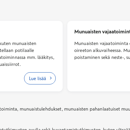
Munuaisten vajaatoimin
a kuten munuaisten
Munuaisten vajaatoiminta o
ellaan potilaalle
oireeton alkuvaiheessa. M
atoiminnassa mm. lääkitys,
poistaminen sekä neste-, s
aissiirrot.
Lue lisää
aatoiminta, munuaistulehdukset, munuaisten pahanlaatuiset muu
rtsatutkimusten avulla sekä kuvantamistutkimusten, kuten ultra