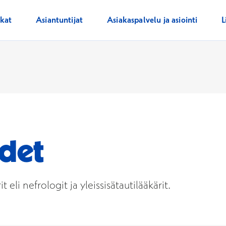
ikat
Asiantuntijat
Asiakaspalvelu ja asiointi
L
udet
eli nefrologit ja yleissisätautilääkärit.