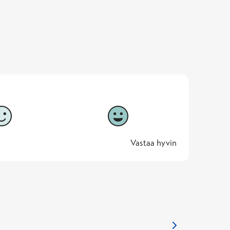
5
Vastaa hyvin
5 -
Vastaa hyvin