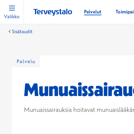
Palvelut
Toimipa
Valikko
Sisätaudit
Palvelu
Munuaissaira
Munuaissairauksia hoitavat munuaislääkärit 