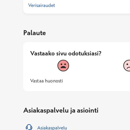
Verisairaudet
Palaute
Vastaako sivu odotuksiasi?
Vastaako sivu odotuksiasi?
1
2
Vastaa huonosti
1 -
—
Vastaa huonosti
Asiakaspalvelu ja asiointi
Asiakaspalvelu