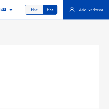
isää
Hae
Asioi verkossa