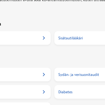
n
Sisätautilääkäri
Sydän- ja verisuonitaudit
Diabetes