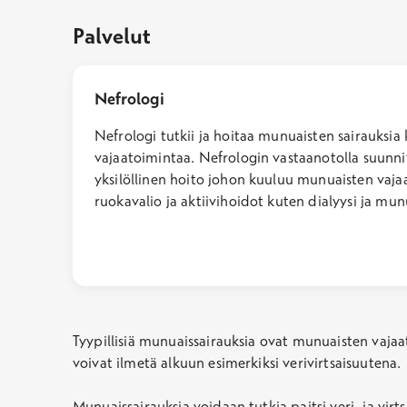
Palvelut
Nefrologi
Nefrologi tutkii ja hoitaa munuaisten sairauksi
vajaatoimintaa. Nefrologin vastaanotolla suunnit
yksilöllinen hoito johon kuuluu munuaisten vaja
ruokavalio ja aktiivihoidot kuten dialyysi ja munu
Tyypillisiä munuaissairauksia ovat munuaisten vaj
voivat ilmetä alkuun esimerkiksi verivirtsaisuutena.
Munuaissairauksia voidaan tutkia paitsi veri- ja vi