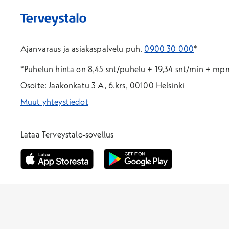
Ajanvaraus ja asiakaspalvelu puh.
0900 30 000
*
*Puhelun hinta on 8,45 snt/puhelu + 19,34 snt/min + m
Osoite: Jaakonkatu 3 A, 6.krs, 00100 Helsinki
Muut yhteystiedot
*Puhelun hinta on 8,35 snt/puhelu + 19,33 snt/min + mpm/
*Puhelun hinta on matkapuhelinliittymästä 8,35 snt/puhelu 
Lataa Terveystalo-sovellus
Avautuu uuteen ikkunaan
Avautuu uuteen ikkunaan
Henkilöasiakkaat