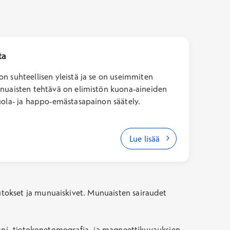
ta
n suhteellisen yleistä ja se on useimmiten
unuaisten tehtävä on elimistön kuona-aineiden
uola- ja happo-emästasapainon säätely.
Lue lisää
tokset ja munuaiskivet. Munuaisten sairaudet
ääni- tietokonetomografia- ja magneettikuvauksien