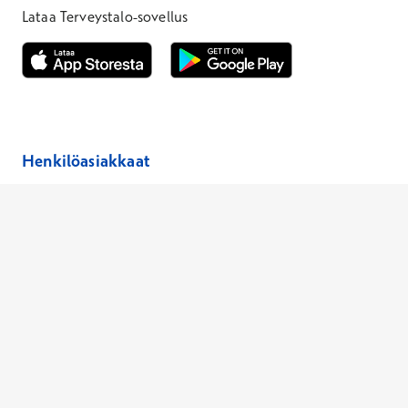
Lataa Terveystalo-sovellus
Avautuu uuteen ikkunaan
Avautuu uuteen ikkunaan
Henkilöasiakkaat
Hinnasto
Ajanvaraus
Toimipaikat
Asiantuntijat