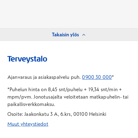
Takaisin ylös
Ajanvaraus ja asiakaspalvelu puh.
0900 30 000
*
*Puhelun hinta on 8,45 snt/puhelu + 19,34 snt/min +
mpm/pvm.
Jonotusajalta veloitetaan matkapuhelin- tai
paikallisverkkomaksu.
Osoite: Jaakonkatu 3 A, 6.krs, 00100 Helsinki
Muut yhteystiedot
*Puhelun hinta on 8,35 snt/puhelu + 19,33 snt/min + mpm/pvm
*Puhelun hinta on matkapuhelinliittymästä 8,35 snt/puhelu + 