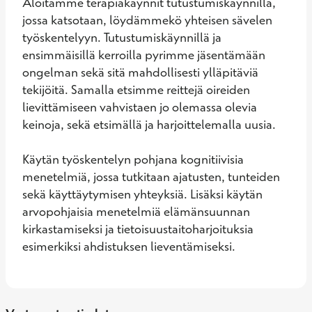
Aloitamme terapiakäynnit tutustumiskäynnillä, 
jossa katsotaan, löydämmekö yhteisen sävelen 
työskentelyyn. Tutustumiskäynnillä ja 
ensimmäisillä kerroilla pyrimme jäsentämään 
ongelman sekä sitä mahdollisesti ylläpitäviä 
tekijöitä. Samalla etsimme reittejä oireiden 
lievittämiseen vahvistaen jo olemassa olevia 
keinoja, sekä etsimällä ja harjoittelemalla uusia. 

Käytän työskentelyn pohjana kognitiivisia 
menetelmiä, jossa tutkitaan ajatusten, tunteiden 
sekä käyttäytymisen yhteyksiä. Lisäksi käytän 
arvopohjaisia menetelmiä elämänsuunnan 
kirkastamiseksi ja tietoisuustaitoharjoituksia 
esimerkiksi ahdistuksen lieventämiseksi.