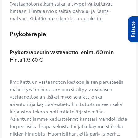
(Vastaanoton alkamisaika ja tyyppi vaikuttavat
hintaan. Hinta-arvio sisältää palvelu- ja Kanta-
maksun. Pidätämme oikeudet muutoksiin.)
Palaute
Psykoterapia
Psykoterapeutin vastaanotto, enint. 60 min
Hinta
193,60
€
Ilmoitettuun vastaanoton kestoon ja sen perusteella 
määrittyvään hinta-arvioon sisältyy varsinaisen 
vastaanottoajan lisäksi myös se aika, jonka 
asiantuntija käyttää esitietoihin tutustumiseen sekä 
kirjausten tekoon potilastietojärjestelmään. 
Asiantuntijamme keskustelevat kanssasi mahdollisista 
tarpeellisista lisäpalveluista tai jatkokäynneistä sekä 
niiden hinnoista. Huomioithan, että pari- ja perh...