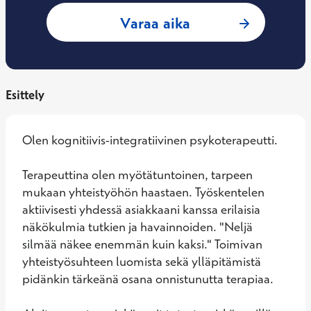
: Suvi Ylläsjärvi, 
Varaa aika
Esittely
Olen kognitiivis-integratiivinen psykoterapeutti.

Terapeuttina olen myötätuntoinen, tarpeen 
mukaan yhteistyöhön haastaen. Työskentelen 
aktiivisesti yhdessä asiakkaani kanssa erilaisia 
näkökulmia tutkien ja havainnoiden. "Neljä 
silmää näkee enemmän kuin kaksi." Toimivan 
yhteistyösuhteen luomista sekä ylläpitämistä 
pidänkin tärkeänä osana onnistunutta terapiaa.
