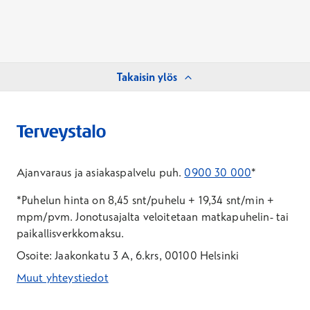
Takaisin ylös
Ajanvaraus ja asiakaspalvelu puh.
0900 30 000
*
*Puhelun hinta on 8,45 snt/puhelu + 19,34 snt/min +
mpm/pvm.
Jonotusajalta veloitetaan matkapuhelin- tai
paikallisverkkomaksu.
Osoite: Jaakonkatu 3 A, 6.krs, 00100 Helsinki
Muut yhteystiedot
*Puhelun hinta on 8,35 snt/puhelu + 19,33 snt/min + mpm/pvm
*Puhelun hinta on matkapuhelinliittymästä 8,35 snt/puhelu + 