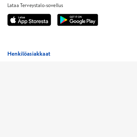
Lataa Terveystalo-sovellus
Avautuu uuteen ikkunaan
Avautuu uuteen ikkunaan
Henkilöasiakkaat
Hinnasto
Ajanvaraus
Toimipaikat
Asiantuntijat