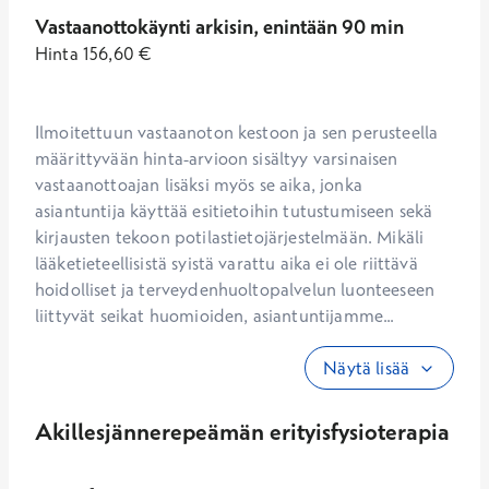
Vastaanottokäynti arkisin, enintään 90 min
Hinta
156,60
€
Ilmoitettuun vastaanoton kestoon ja sen perusteella 
määrittyvään hinta-arvioon sisältyy varsinaisen 
vastaanottoajan lisäksi myös se aika, jonka 
asiantuntija käyttää esitietoihin tutustumiseen sekä 
kirjausten tekoon potilastietojärjestelmään. Mikäli 
lääketieteellisistä syistä varattu aika ei ole riittävä 
hoidolliset ja terveydenhuoltopalvelun luonteeseen 
liittyvät seikat huomioiden, asiantuntijamme...
Näytä lisää
Akillesjännerepeämän erityisfysioterapia