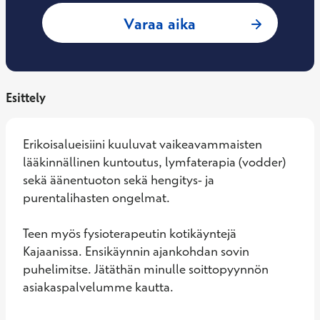
: Sirpa Tervo, Fysi
Varaa aika
Esittely
Erikoisalueisiini kuuluvat vaikeavammaisten 
lääkinnällinen kuntoutus, lymfaterapia (vodder) 
sekä äänentuoton sekä hengitys- ja 
purentalihasten ongelmat.

Teen myös fysioterapeutin kotikäyntejä 
Kajaanissa. Ensikäynnin ajankohdan sovin 
puhelimitse. Jätäthän minulle soittopyynnön 
asiakaspalvelumme kautta.