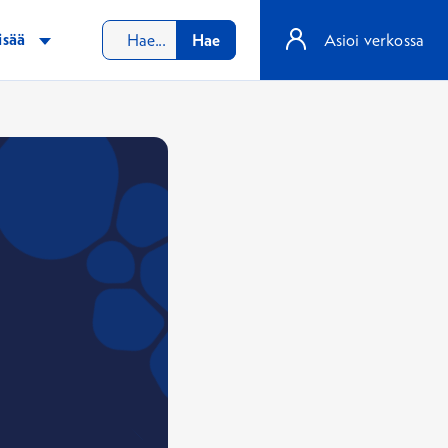
isää
Hae
Asioi verkossa