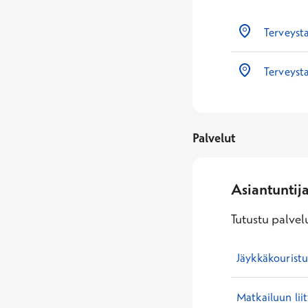
Terveyst
Terveysta
Palvelut
Asiantuntij
Tutustu palvelu
Jäykkäkouristu
Matkailuun lii