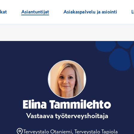
ikat
Asiantuntijat
Asiakaspalvelu ja asiointi
L
Elina Tammilehto
Vastaava työterveyshoitaja
Terveystalo Otaniemi, Terveystalo Tapiola