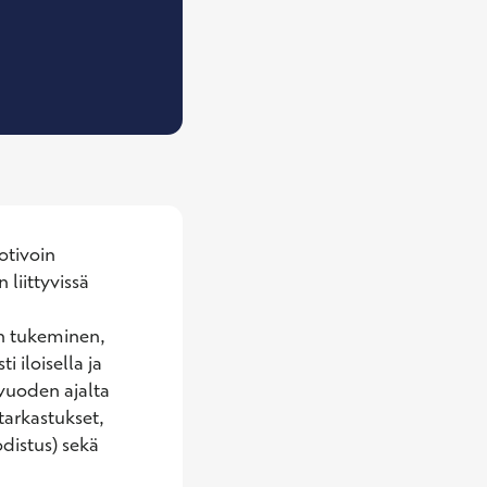
, Vastaava työterveyshoitaja
tivoin 
liittyvissä 
n tukeminen, 
iloisella ja 
vuoden ajalta 
arkastukset, 
distus) sekä 