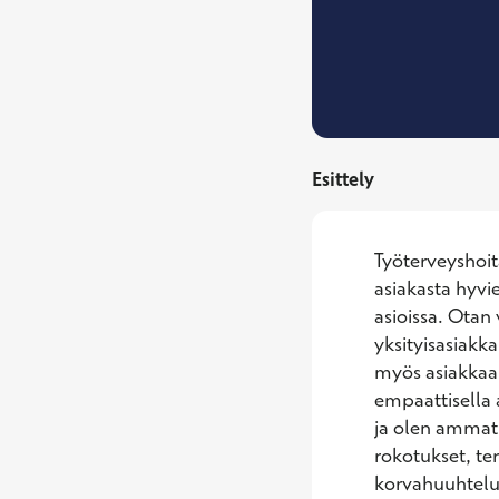
Esittely
Työterveyshoit
asiakasta hyvie
asioissa. Otan
yksityisasiakk
myös asiakkaan 
empaattisella 
ja olen ammatil
rokotukset, te
korvahuuhtelut