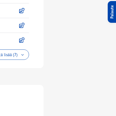
Palaute
ä lisää (7)