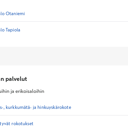
alo Otaniemi
lo Tapiola
an palvelut
ihin ja erikoisaloihin
s-, kurkkumätä- ja hinkuyskärokote
ttyvät rokotukset