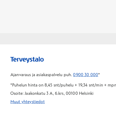
Ajanvaraus ja asiakaspalvelu puh.
0900 30 000
*
*Puhelun hinta on 8,45 snt/puhelu + 19,34 snt/min + m
Osoite: Jaakonkatu 3 A, 6.krs, 00100 Helsinki
Muut yhteystiedot
*Puhelun hinta on 8,35 snt/puhelu + 19,33 snt/min + mpm/
*Puhelun hinta on matkapuhelinliittymästä 8,35 snt/puhelu 