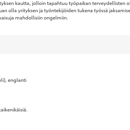
tyksen kautta, jolloin tapahtuu työpaikan terveydellisten o
uan olla yrityksen ja työntekijöiden tukena työssä jaksamises
aisuja mahdollisiin ongelmiin.
li), englanti
aikenikäisiä.