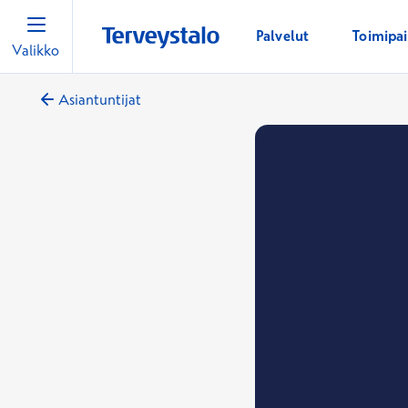
Palvelut
Toimipa
Valikko
Asiantuntijat