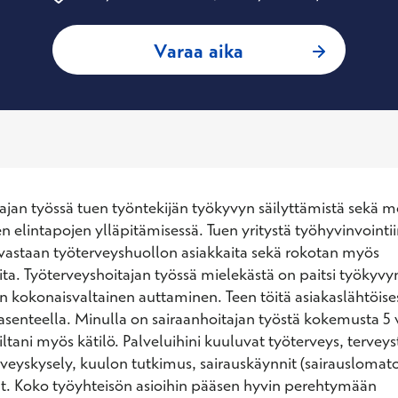
: Elina Tammilehto
Varaa aika
ajan työssä tuen työntekijän työkyvyn säilyttämistä sekä mo
n elintapojen ylläpitämisessä. Tuen yritystä työhyvinvointiin 
 vastaan työterveyshuollon asiakkaita sekä rokotan myös 
aita. Työterveyshoitajan työssä mielekästä on paitsi työkyvy
kokonaisvaltainen auttaminen. Teen töitä asiakaslähtöisesti 
asenteella. Minulla on sairaanhoitajan työstä kokemusta 5 
tani myös kätilö. Palveluihini kuuluvat työterveys, terveyst
rveyskysely, kuulon tutkimus, sairauskäynnit (sairauslomato
. Koko työyhteisön asioihin pääsen hyvin perehtymään 