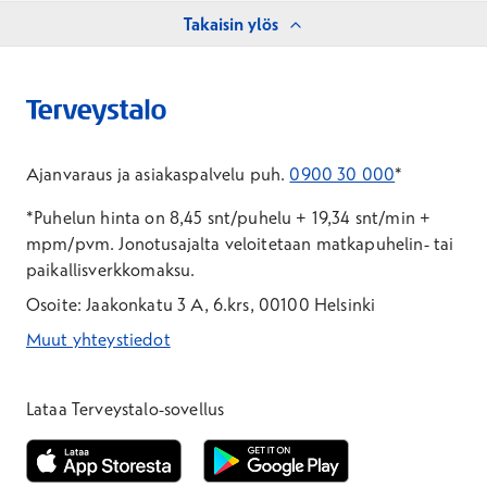
Takaisin ylös
Ajanvaraus ja asiakaspalvelu puh.
0900 30 000
*
*Puhelun hinta on 8,45 snt/puhelu + 19,34 snt/min +
mpm/pvm.
Jonotusajalta veloitetaan matkapuhelin- tai
paikallisverkkomaksu.
Osoite: Jaakonkatu 3 A, 6.krs, 00100 Helsinki
Muut yhteystiedot
*Puhelun hinta on 8,35 snt/puhelu + 19,33 snt/min + mpm/pvm
*Puhelun hinta on matkapuhelinliittymästä 8,35 snt/puhelu + 
Lataa Terveystalo-sovellus