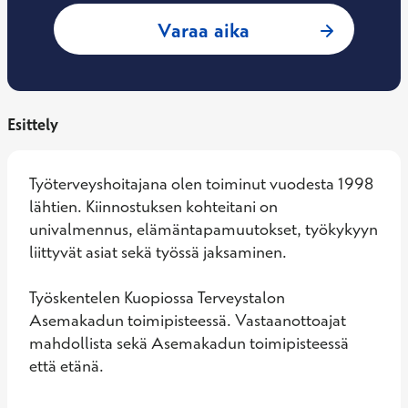
: Tarja Suutari, T
Varaa aika
Esittely
Työterveyshoitajana olen toiminut vuodesta 1998 
lähtien. Kiinnostuksen kohteitani on 
univalmennus, elämäntapamuutokset, työkykyyn 
liittyvät asiat sekä työssä jaksaminen.

Työskentelen Kuopiossa Terveystalon 
Asemakadun toimipisteessä. Vastaanottoajat 
mahdollista sekä Asemakadun toimipisteessä 
että etänä.