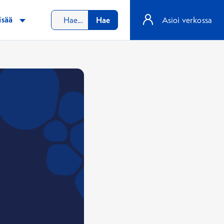
isää
Hae
Asioi verkossa