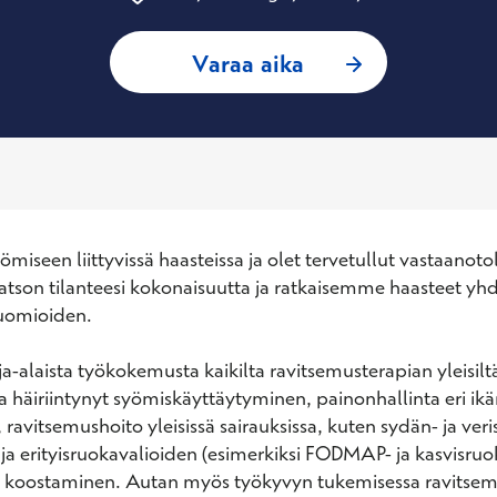
: Sofie Schubert, 
Varaa aika
miseen liittyvissä haasteissa ja olet tervetullut vastaanotol
atson tilanteesi kokonaisuutta ja ratkaisemme haasteet yhd
uomioiden.

a-alaista työkokemusta kaikilta ravitsemusterapian yleisiltä 
ja häiriintynyt syömiskäyttäytyminen, painonhallinta eri ikä
, ravitsemushoito yleisissä sairauksissa, kuten sydän- ja veri
 ja erityisruokavalioiden (esimerkiksi FODMAP- ja kasvisruok
n koostaminen. Autan myös työkyvyn tukemisessa ravitsem