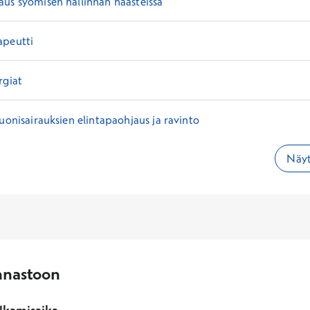
us syömisen hallinnan haasteissa
apeutti
rgiat
suonisairauksien elintapaohjaus ja ravinto
Näyt
nnastoon