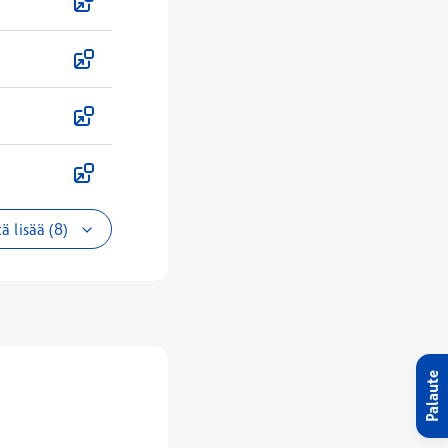
ä lisää (8)
Palaute