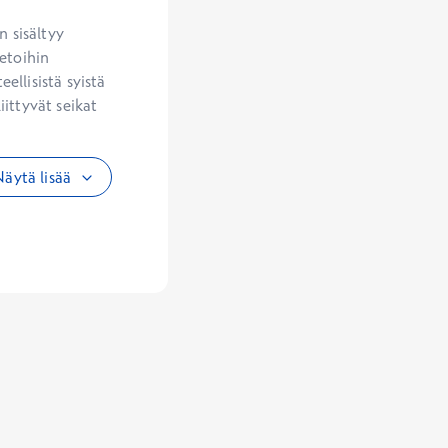
 sisältyy 
etoihin 
llisistä syistä 
ittyvät seikat 
äytä lisää