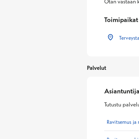
Otan vastaan k
Toimipaikat
Terveyst
Palvelut
Asiantuntij
Tutustu palvelu
Ravitsemus ja 