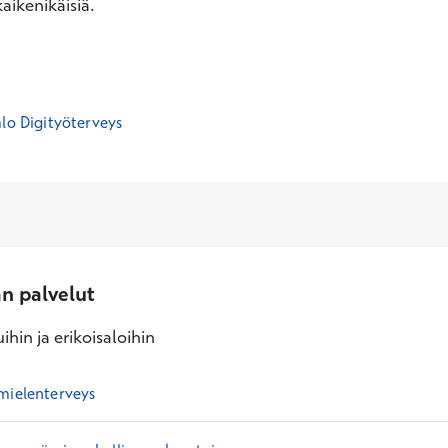
aikenikäisiä.
alo Digityöterveys
an palvelut
ihin ja erikoisaloihin
mielenterveys