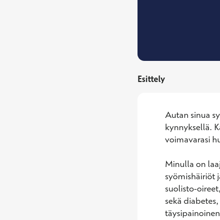
Esittely
Autan sinua syö
kynnyksellä. K
voimavarasi h
Minulla on laaj
syömishäiriöt 
suolisto-oireet
sekä diabetes,
täysipainoine