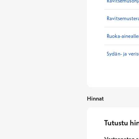
Ravitsemusohja
Ravitsemuster
Ruoka-ainealle
Sydän- ja veri
Hinnat
Tutustu hi