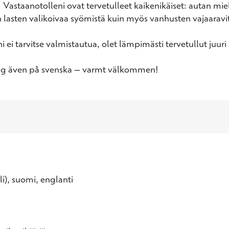
Vastaanotolleni ovat tervetulleet kaikenikäiset: autan miele
 lasten valikoivaa syömistä kuin myös vanhusten vajaaravit
 ei tarvitse valmistautua, olet lämpimästi tervetullut juuri 
dig även på svenska – varmt välkommen!
eli), suomi, englanti