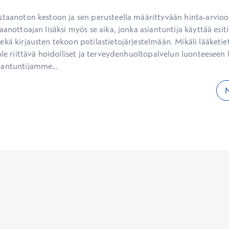
staanoton kestoon ja sen perusteella määrittyvään hinta-arvioon
aanottoajan lisäksi myös se aika, jonka asiantuntija käyttää esiti
kä kirjausten tekoon potilastietojärjestelmään. Mikäli lääketietee
ole riittävä hoidolliset ja terveydenhuoltopalvelun luonteeseen li
iantuntijamme...
N