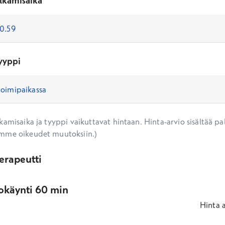
lkamisaika
yyppi
amisaika ja tyyppi vaikuttavat hintaan. Hinta-arvio sisältää pal
mme oikeudet muutoksiin.)
erapeutti
okäynti 60 min
Hinta