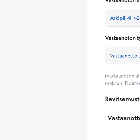
Vastaanoton a
Vastaanoton t
(Vastaanoton alk
maksun. Pidätä
Ravitsemust
Vastaanott