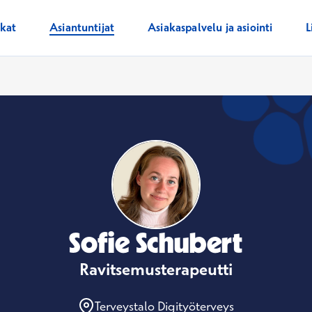
ikat
Asiantuntijat
Asiakaspalvelu ja asiointi
L
Sofie Schubert
Ravitsemusterapeutti
Terveystalo Digityöterveys