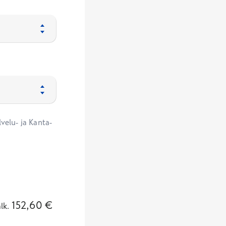
velu- ja Kanta-
152,60
€
alk.