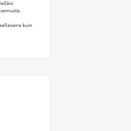
lläni 
semusta. 

sellaisena kuin 