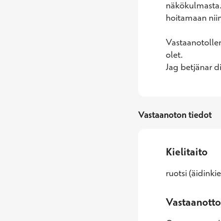
näkökulmasta. 
hoitamaan niin
Vastaanotolleni
olet. 

Jag betjänar 
Vastaanoton tiedot
Kielitaito
ruotsi (äidinki
Vastaanotto