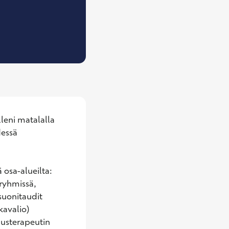
Ravitsemusterapeutti
leni matalalla 
essä 
osa-alueilta: 
ryhmissä, 
suonitaudit 
avalio) 
usterapeutin 