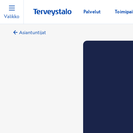
Palvelut
Toimipa
Valikko
Asiantuntijat