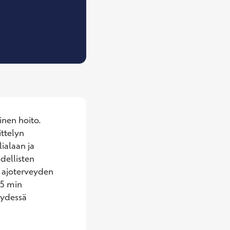
riatrian erikoislääkäri
nen hoito. 
ttelyn 
alaan ja 
ellisten 
 ajoterveyden 
5 min 
ydessä 