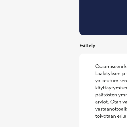
Esittely
Osaamiseeni ku
Lääkityksen ja 
vaikeutumisen 
käyttäytymiseen
päätösten ymmä
arviot. Otan va
vastaanottoaik
toivotaan erilai