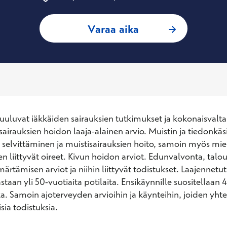
: Lauri Seinelä, ge
Varaa aika
uluvat iäkkäiden sairauksien tutkimukset ja kokonaisvaltai
sairauksien hoidon laaja-alainen arvio. Muistin ja tiedonkäsi
selvittäminen ja muistisairauksien hoito, samoin myös mieli
 liittyvät oireet. Kivun hoidon arviot. Edunvalvonta, taloud
rtämisen arviot ja niihin liittyvät todistukset. Laajennetut
staan yli 50-vuotiaita potilaita. Ensikäynnille suositellaan 4
a. Samoin ajoterveyden arvioihin ja käynteihin, joiden yhte
sia todistuksia.
