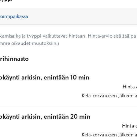
amisaika ja tyyppi vaikuttavat hintaan. Hinta-arvio sisältää pal
mme oikeudet muutoksiin.)
ärihinnasto
käynti arkisin, enintään 10 min
Hinta
Kela-korvauksen jälkeen
a
okäynti arkisin, enintään 20 min
Hinta
Kela-korvauksen jälkeen
a