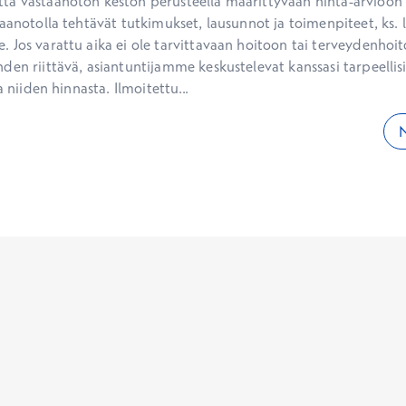
ä vastaanoton keston perusteella määrittyvään hinta-arvioon ei
aanotolla tehtävät tutkimukset, lausunnot ja toimenpiteet, ks. li
 Jos varattu aika ei ole tarvittavaan hoitoon tai terveydenhoit
den riittävä, asiantuntijamme keskustelevat kanssasi tarpeellisi
a niiden hinnasta. Ilmoitettu...
N