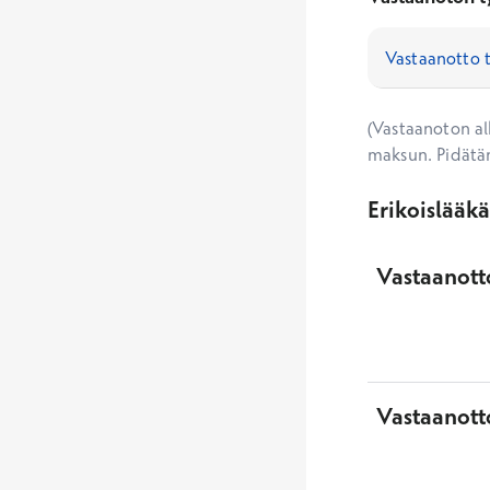
(Vastaanoton alk
maksun. Pidätä
Erikoislääk
Vastaanotto
Vastaanott