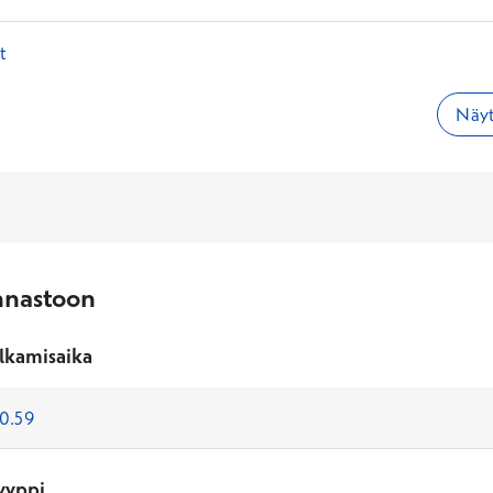
t
Näyt
nnastoon
lkamisaika
yyppi