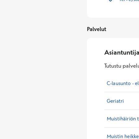
Palvelut
Asiantuntij
Tutustu palvelu
C-lausunto - e
Geriatri
Muistihäiriön 
Muistin heikk