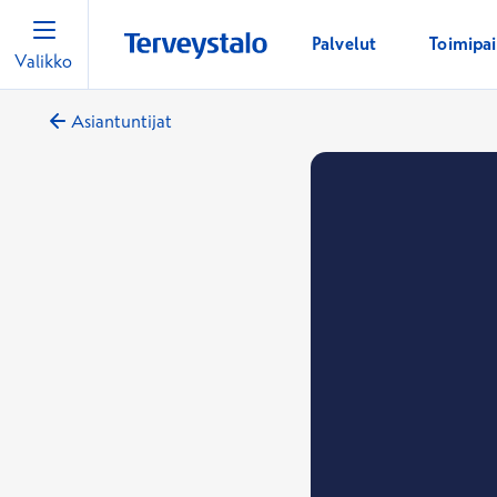
Palvelut
Toimipa
Valikko
Asiantuntijat