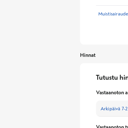
Muistisairaude
Hinnat
Tutustu hi
Vastaanoton a
Vastaanoton t