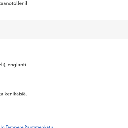
taanotolleni!
li), englanti
aikenikäisiä.
alo Tampere Rautatienkatu