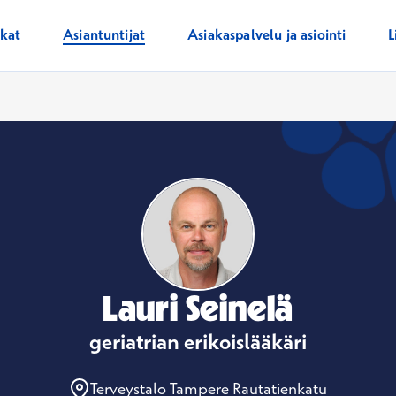
ikat
Asiantuntijat
Asiakaspalvelu ja asiointi
L
Lauri Seinelä
geriatrian erikoislääkäri
Terveystalo Tampere Rautatienkatu