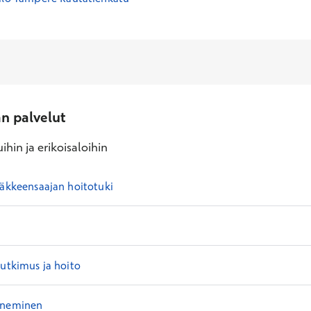
an palvelut
ihin ja erikoisaloihin
läkkeensaajan hoitotuki
tutkimus ja hoito
eneminen