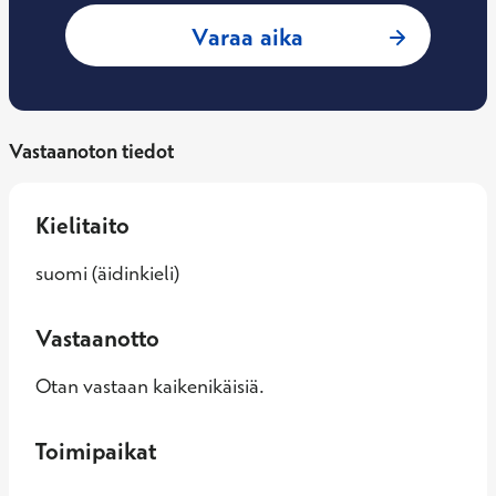
: Lydmila Rasskaz
Varaa aika
Vastaanoton tiedot
Kielitaito
suomi (äidinkieli)
Vastaanotto
Otan vastaan kaikenikäisiä.
Toimipaikat