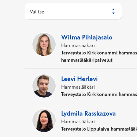
Valitse
4
Asiantuntijaa
Wilma
Pihlajasalo
Hammaslääkäri
Terveystalo Kirkkonummi hammaslä
hammaslääkäripalvelut
Leevi
Herlevi
Hammaslääkäri
Terveystalo Kirkkonummi hammaslä
Lydmila
Rasskazova
Hammaslääkäri
Terveystalo Lippulaiva hammaslääk