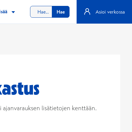
isää
Hae
Asioi verkossa
astus
 ajanvarauksen lisätietojen kenttään.