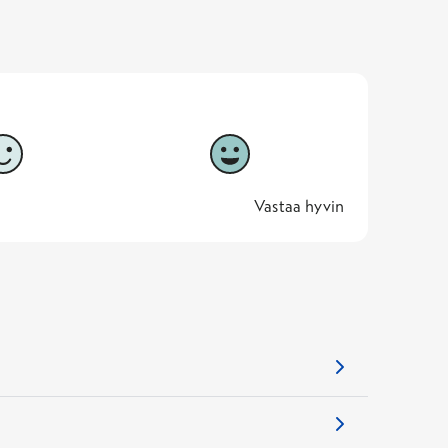
5
Vastaa hyvin
5 -
Vastaa hyvin