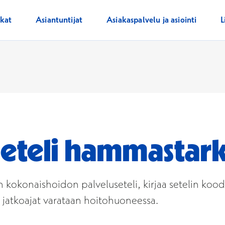
ikat
Asiantuntijat
Asiakaspalvelu ja asiointi
L
eteli hammastark
okonaishoidon palveluseteli, kirjaa setelin koodi
, jatkoajat varataan hoitohuoneessa.