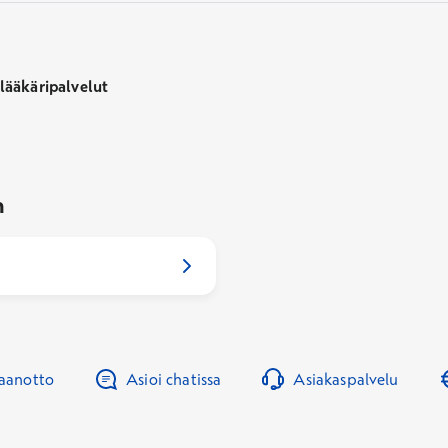
ääkäripalvelut
n
taanotto
Asioi chatissa
Asiakaspalvelu