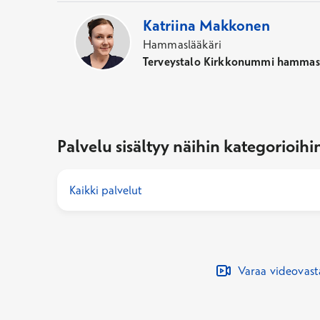
Katriina
Makkonen
Hammaslääkäri
Terveystalo Kirkkonummi hammasl
Palvelu sisältyy näihin kategorioihi
Kaikki palvelut
Varaa videovas