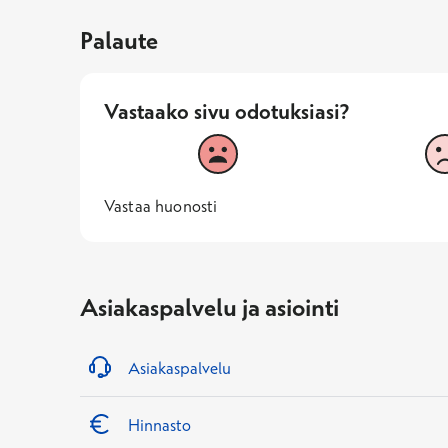
Palaute
Vastaako sivu odotuksiasi?
Vastaako sivu odotuksiasi?
1
2
Vastaa huonosti
1 -
—
Vastaa huonosti
Asiakaspalvelu ja asiointi
Asiakaspalvelu
Hinnasto