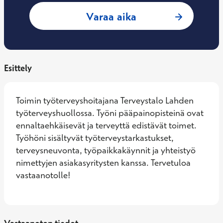
: Heini Räty, Työte
Varaa aika
Esittely
Toimin työterveyshoitajana Terveystalo Lahden 
työterveyshuollossa. Työni pääpainopisteinä ovat 
ennaltaehkäisevät ja terveyttä edistävät toimet. 
Työhöni sisältyvät työterveystarkastukset, 
terveysneuvonta, työpaikkakäynnit ja yhteistyö 
nimettyjen asiakasyritysten kanssa. Tervetuloa 
vastaanotolle!