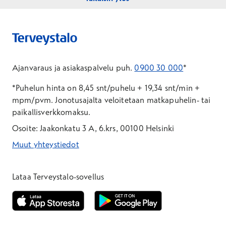
Ajanvaraus ja asiakaspalvelu puh.
0900 30 000
*
*Puhelun hinta on 8,45 snt/puhelu + 19,34 snt/min +
mpm/pvm.
Jonotusajalta veloitetaan matkapuhelin- tai
paikallisverkkomaksu.
Osoite: Jaakonkatu 3 A, 6.krs, 00100 Helsinki
Muut yhteystiedot
*Puhelun hinta on 8,35 snt/puhelu + 19,33 snt/min + mpm/pvm
*Puhelun hinta on matkapuhelinliittymästä 8,35 snt/puhelu + 
Lataa Terveystalo-sovellus
Avautuu uuteen ikkunaan
Avautuu uuteen ikkunaan