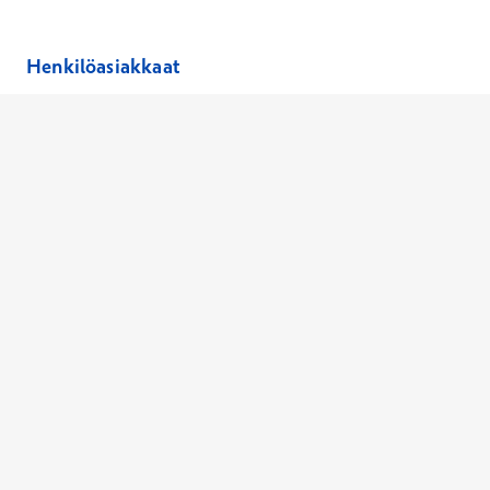
Henkilöasiakkaat
Hinnasto
Ajanvaraus
Toimipaikat
Asiantuntijat
Anna palautetta
Ajan peruutus