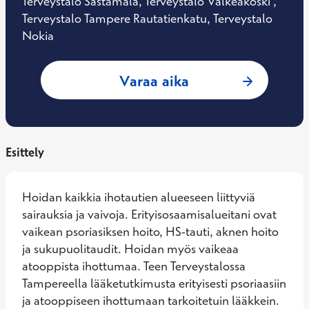
Terveystalo Sastamala, Terveystalo Valkeakoski ,
Terveystalo Tampere Rautatienkatu, Terveystalo
Nokia
: Rafael Pasternack
Varaa aika
Esittely
Hoidan kaikkia ihotautien alueeseen liittyviä 
sairauksia ja vaivoja. Erityisosaamisalueitani ovat 
vaikean psoriasiksen hoito, HS-tauti, aknen hoito 
ja sukupuolitaudit. Hoidan myös vaikeaa 
atooppista ihottumaa. Teen Terveystalossa 
Tampereella lääketutkimusta erityisesti psoriaasiin 
ja atooppiseen ihottumaan tarkoitetuin lääkkein.