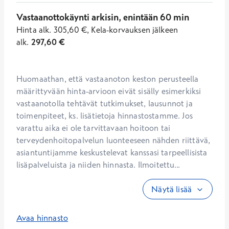
Vastaanottokäynti arkisin, enintään 60 min
Hinta
alk.
305,60
€
,
Kela-korvauksen jälkeen
alk.
297,60
€
Huomaathan, että vastaanoton keston perusteella 
määrittyvään hinta-arvioon eivät sisälly esimerkiksi 
vastaanotolla tehtävät tutkimukset, lausunnot ja 
toimenpiteet, ks. lisätietoja hinnastostamme. Jos 
varattu aika ei ole tarvittavaan hoitoon tai 
terveydenhoitopalvelun luonteeseen nähden riittävä, 
asiantuntijamme keskustelevat kanssasi tarpeellisista 
lisäpalveluista ja niiden hinnasta. Ilmoitettu...
Näytä lisää
Avaa hinnasto