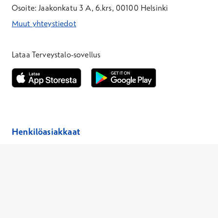
Osoite: Jaakonkatu 3 A, 6.krs, 00100 Helsinki
Muut yhteystiedot
*Puhelun hinta on 8,35 snt/puhelu + 19,33 snt/min + mpm/pvm
*Puhelun hinta on matkapuhelinliittymästä 8,35 snt/puhelu + 
Lataa Terveystalo-sovellus
Avautuu uuteen ikkunaan
Avautuu uuteen ikkunaan
Henkilöasiakkaat
Hinnasto
Ajanvaraus
Toimipaikat