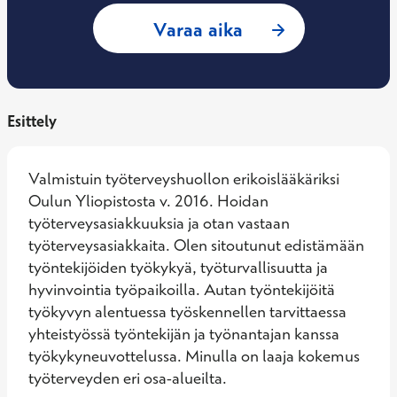
: Katri Pikisaari, 
Varaa aika
Esittely
Valmistuin työterveyshuollon erikoislääkäriksi 
Oulun Yliopistosta v. 2016. Hoidan 
työterveysasiakkuuksia ja otan vastaan 
työterveysasiakkaita. Olen sitoutunut edistämään 
työntekijöiden työkykyä, työturvallisuutta ja 
hyvinvointia työpaikoilla. Autan työntekijöitä 
työkyvyn alentuessa työskennellen tarvittaessa 
yhteistyössä työntekijän ja työnantajan kanssa 
työkykyneuvottelussa. Minulla on laaja kokemus 
työterveyden eri osa-alueilta.
