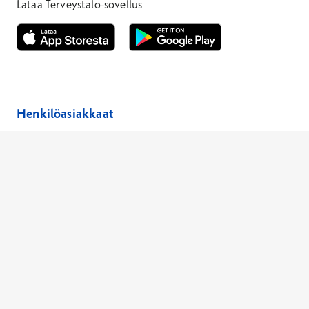
Lataa Terveystalo-sovellus
Avautuu uuteen ikkunaan
Avautuu uuteen ikkunaan
Henkilöasiakkaat
Hinnasto
Ajanvaraus
Toimipaikat
Asiantuntijat
Anna palautetta