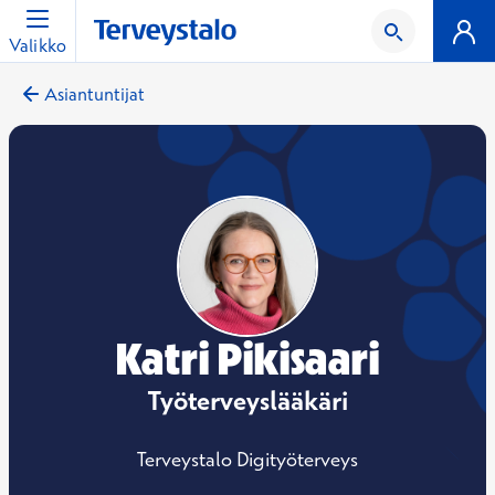
Valikko
Asiantuntijat
Katri Pikisaari
Työterveyslääkäri
Terveystalo Digityöterveys