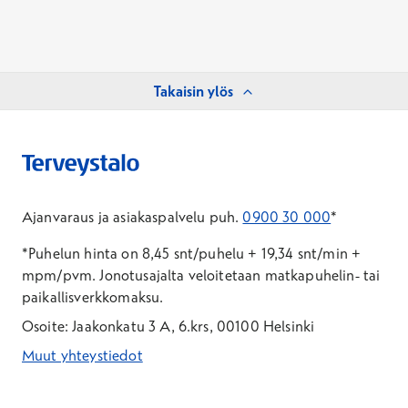
Takaisin ylös
Ajanvaraus ja asiakaspalvelu puh.
0900 30 000
*
*Puhelun hinta on 8,45 snt/puhelu + 19,34 snt/min +
mpm/pvm.
Jonotusajalta veloitetaan matkapuhelin- tai
paikallisverkkomaksu.
Osoite: Jaakonkatu 3 A, 6.krs, 00100 Helsinki
Muut yhteystiedot
*Puhelun hinta on 8,35 snt/puhelu + 19,33 snt/min + mpm/pvm
*Puhelun hinta on matkapuhelinliittymästä 8,35 snt/puhelu + 