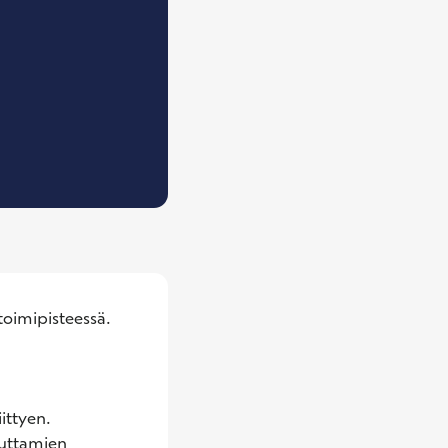
imipisteessä.  
ittyen. 
uttamien 