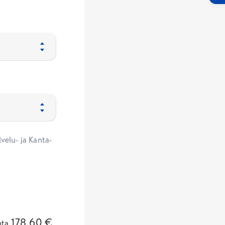
velu- ja Kanta-
178,60
€
nta