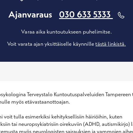
Ajanvaraus
030 633 5333
Varaa aika kuntoutukseen puhelimitse.
Voit varata ajan yksittäiselle käynnille
tästä linkistä.
sykologina Terveystalo Kuntoutuspalveluiden Tampereen to
nulle myös etävastaanottoajan.

 voit tulla esimerkiksi kehityksellisiin häiriöihin, kuten 
iin tai neuropsykiatrisiin oirekuviin (ADHD, autismikirjo) li
kemusta myös neurologisten sairauksien ja vammojen aihe