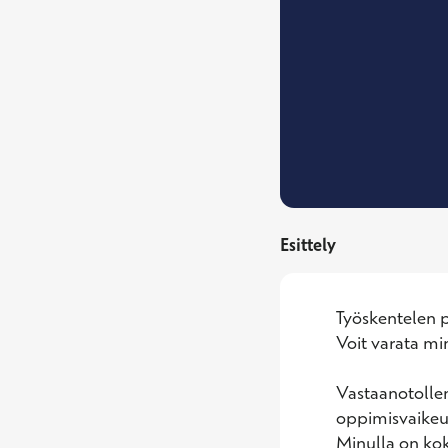
Esittely
Työskentelen p
Voit varata mi
Vastaanotolleni
oppimisvaikeuks
Minulla on ko