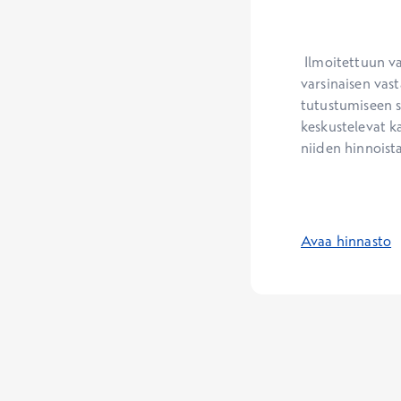
 Ilmoitettuun vastaanoton kestoon ja sen perusteella määrittyvään hinta-arvioon sisältyy 
varsinaisen vast
tutustumiseen s
keskustelevat ka
niiden hinnoista
Avaa hinnasto