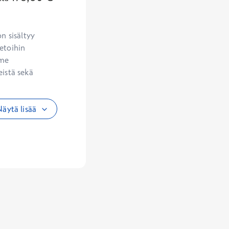
etoihin 
me 
istä sekä 
äytä lisää