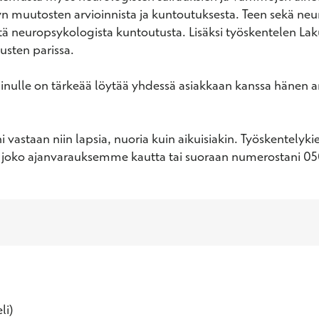
yn muutosten arvioinnista ja kuntoutuksesta. Teen sekä neu
tä neuropsykologista kuntoutusta. Lisäksi työskentelen Lak
sten parissa.

nulle on tärkeää löytää yhdessä asiakkaan kanssa hänen ar
 vastaan niin lapsia, nuoria kuin aikuisiakin. Työskentelykie
t joko ajanvarauksemme kautta tai suoraan numerostani 0
li)