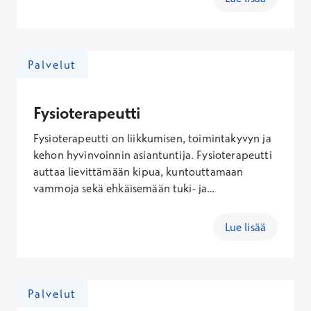
Työnohjaus voi toteutua yksilö- tai
ryhmämuotoisena. Prosessinomaisen
työnohjauksen lisäksi tarjoamme myös
konsultaatiota yksittäisissä asiakastapauksissa.
Palvelut
Fysioterapeutti
Fysioterapeutti on liikkumisen, toimintakyvyn ja
kehon hyvinvoinnin asiantuntija. Fysioterapeutti
auttaa lievittämään kipua, kuntouttamaan
vammoja sekä ehkäisemään tuki- ja
liikuntaelinoireita. Vastaanotolla selvitetään
oireidesi syy ja rakennetaan suunnitelma, jonka
Lue lisää
avulla pääset takaisin sujuvaan arkeen ja
liikkumiseen.&nbsp;
Palvelut