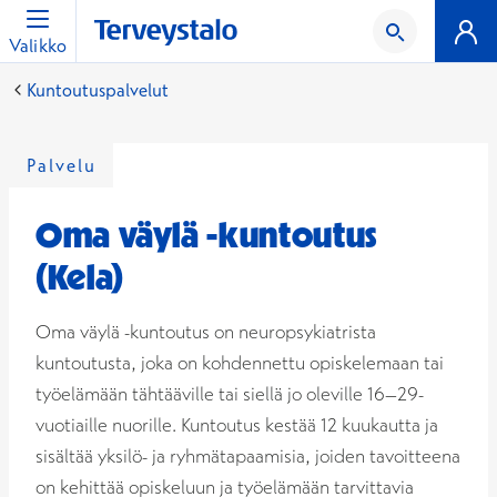
Valikko
Kuntoutuspalvelut
Palvelu
Oma väylä -kuntoutus
(Kela)
Oma väylä -kuntoutus on neuropsykiatrista
kuntoutusta, joka on kohdennettu opiskelemaan tai
työelämään tähtääville tai siellä jo oleville 16–29-
vuotiaille nuorille. Kuntoutus kestää 12 kuukautta ja
sisältää yksilö- ja ryhmätapaamisia, joiden tavoitteena
on kehittää opiskeluun ja työelämään tarvittavia