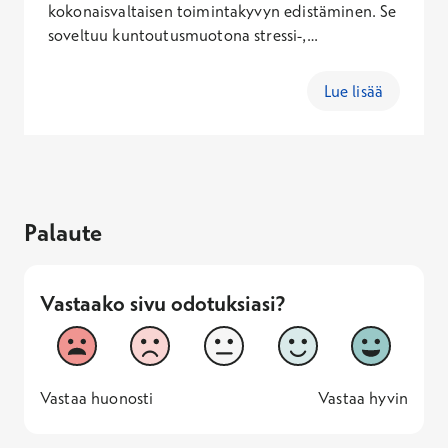
kokonaisvaltaisen toimintakyvyn edistäminen. Se
soveltuu kuntoutusmuotona stressi-,
unettomuus- ja uupumusoireiden hoitoon ja siitä
on hyötyä myös kroonisten kiputilojen,
Lue lisää
jännitystilojen, psyykkisten ahdistus- ja pelko-
oireiden sekä erilaisten kehon
hahmotusongelmien hoidossa.
Palaute
Vastaako sivu odotuksiasi?
Vastaako sivu odotuksiasi?
1
2
3
4
5
Vastaa huonosti
Vastaa hyv
1 -
—
5 -
Vastaa huonosti
Vastaa hyvin