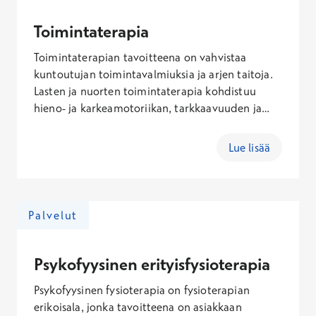
Toimintaterapia
Toimintaterapian tavoitteena on vahvistaa
kuntoutujan toimintavalmiuksia ja arjen taitoja.
Lasten ja nuorten toimintaterapia kohdistuu
hieno- ja karkeamotoriikan, tarkkaavuuden ja
toiminnanohjauksen, näönvaraisen
hahmottamisen sekä aisti- ja tunnesäätelyn
Lue lisää
kehityksen tukemiseen.
Palvelut
Psykofyysinen erityisfysioterapia
Psykofyysinen fysioterapia on fysioterapian
erikoisala, jonka tavoitteena on asiakkaan