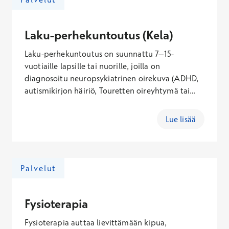
Laku-perhekuntoutus (Kela)
Laku-perhekuntoutus on suunnattu 7–15-
vuotiaille lapsille tai nuorille, joilla on
diagnosoitu neuropsykiatrinen oirekuva (ADHD,
autismikirjon häiriö, Touretten oireyhtymä tai
pitkäaikaiset tic-oireet). Kuntoutuksen
tavoitteena on antaa tietoa lapsen tai nuoren
Lue lisää
kasvusta ja kehityksestä, helpottaa perheen arjen
sujumista ja antaa konkreettisia tukikeinoja myös
päiväkotiin tai kouluun.
Palvelut
Fysioterapia
Fysioterapia auttaa lievittämään kipua,