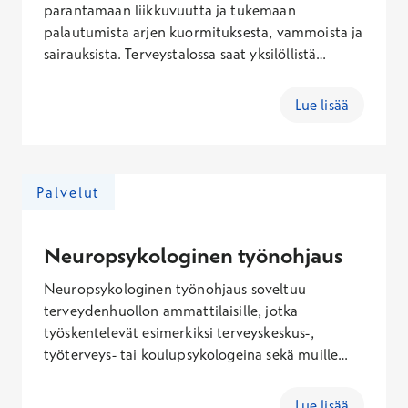
parantamaan liikkuvuutta ja tukemaan
palautumista arjen kuormituksesta, vammoista ja
sairauksista. Terveystalossa saat yksilöllistä
fysioterapiaa elämäntilanteesi ja tavoitteidesi
mukaan.
Lue lisää
Palvelut
Neuropsykologinen työnohjaus
Neuropsykologinen työnohjaus soveltuu
terveydenhuollon ammattilaisille, jotka
työskentelevät esimerkiksi terveyskeskus-,
työterveys- tai koulupsykologeina sekä muille
neurologisten, neuropsykiatristen, psykiatristen
ja geriatristen potilaiden kanssa työskenteleville.
Lue lisää