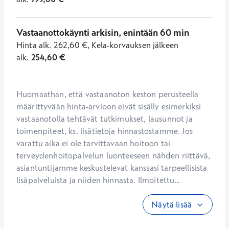
Vastaanottokäynti arkisin, enintään 60 min
Hinta
alk.
262,60
€
,
Kela-korvauksen jälkeen
alk.
254,60
€
Huomaathan, että vastaanoton keston perusteella 
määrittyvään hinta-arvioon eivät sisälly esimerkiksi 
vastaanotolla tehtävät tutkimukset, lausunnot ja 
toimenpiteet, ks. lisätietoja hinnastostamme. Jos 
varattu aika ei ole tarvittavaan hoitoon tai 
terveydenhoitopalvelun luonteeseen nähden riittävä, 
asiantuntijamme keskustelevat kanssasi tarpeellisista 
lisäpalveluista ja niiden hinnasta. Ilmoitettu...
Näytä lisää