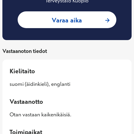
Terveystalo Kuopio
: Erika Mäkinen, O
Varaa aika
Vastaanoton tiedot
Kielitaito
suomi (äidinkieli), englanti
Vastaanotto
Otan vastaan kaikenikäisiä.
Toimipaikat