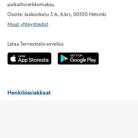
paikallisverkkomaksu.
Osoite: Jaakonkatu 3 A, 6.krs, 00100 Helsinki
Muut yhteystiedot
*Puhelun hinta on 8,35 snt/puhelu + 19,33 snt/min + mpm/pvm
*Puhelun hinta on matkapuhelinliittymästä 8,35 snt/puhelu + 
Lataa Terveystalo-sovellus
Avautuu uuteen ikkunaan
Avautuu uuteen ikkunaan
Henkilöasiakkaat
Hinnasto
Ajanvaraus