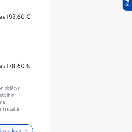
193,60
€
nta
178,60
€
nta
etoihin 
me 
istä sekä 
äytä lisää