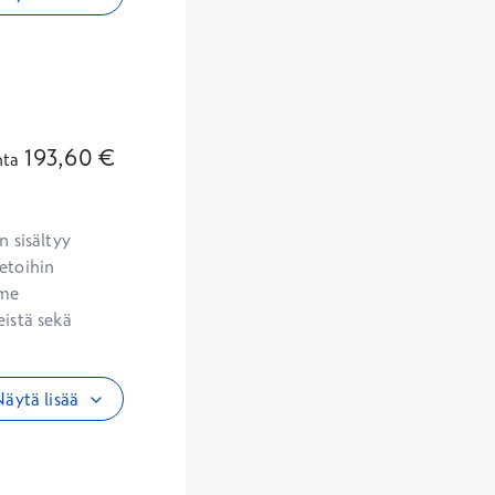
193,60
€
nta
 sisältyy 
etoihin 
me 
istä sekä 
äytä lisää