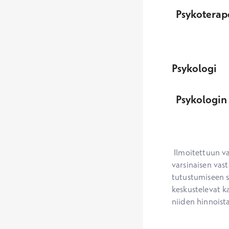
Psykoterap
Psykologi
Psykologin 
 Ilmoitettuun vastaanoton kestoon ja sen perusteella määrittyvään hinta-arvioon sisältyy 
varsinaisen vast
tutustumiseen s
keskustelevat ka
niiden hinnoista