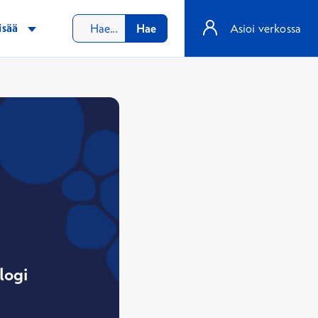
isää
Hae
Asioi verkossa
logi