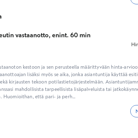
a
eutin vastaanotto, enint. 60 min
Hi
staanoton kestoon ja sen perusteella määrittyvään hinta-arvioon
aanottoajan lisäksi myös se aika, jonka asiantuntija käyttää esiti
ekä kirjausten tekoon potilastietojärjestelmään. Asiantuntijam
nssasi mahdollisista tarpeellisista lisäpalveluista tai jatkokäynne
. Huomioithan, että pari- ja perh...
N