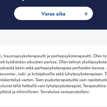
: Mirva Liikamaa, 
Varaa aika
, traumapsykoterapeutti ja perhepsykoterapeutti. Olen ty
esti työikäisten aikuisten parissa. Olen tehnyt yksilöpsykote
yksestä käsin sekä perhepsykoterapiaa perheiden kanssa. M
euvonta-, tuki- ja kriisijaksoille sekä lyhytpsykoterapiaan. 
öskentelyä varten. Teen psykoterapiatyötä vain rajoitetusti,
uuluvat tällä hetkellä vain lyhytpsykoterapiat. Terapeuttina
yttävä ja inhimillinen. Tervetuloa vastaanotolleni.