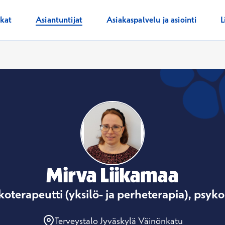
ikat
Asiantuntijat
Asiakaspalvelu ja asiointi
L
Mirva Liikamaa
koterapeutti (yksilö- ja perheterapia), psyko
Terveystalo Jyväskylä Väinönkatu