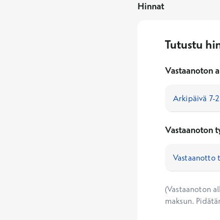
Hinnat
Tutustu hi
Vastaanoton a
Vastaanoton t
(Vastaanoton alk
maksun. Pidätä