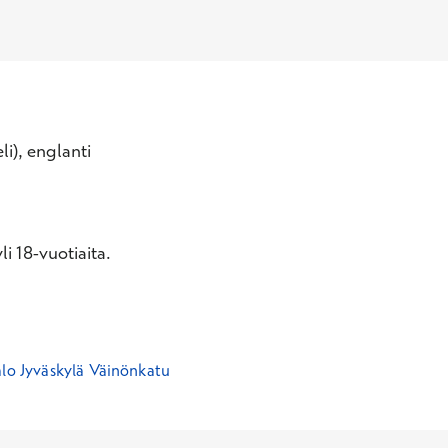
li), englanti
i 18-vuotiaita.
alo Jyväskylä Väinönkatu