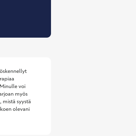
Psykoterapeutti (yksilö- ja perheterapia), psykol
öskennellyt 
rapiaa 
inulle voi 
Tarjoan myös 
 mistä syystä 
 koen olevani 