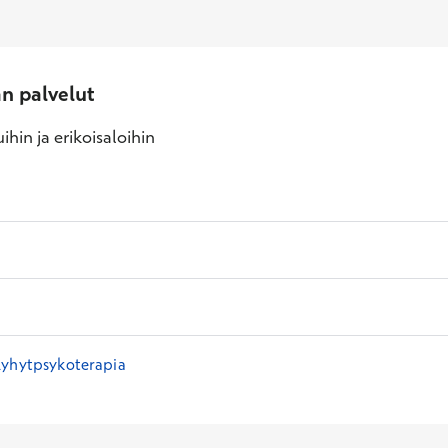
an palvelut
ihin ja erikoisaloihin
lyhytpsykoterapia