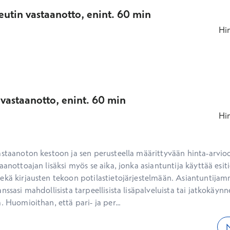
eutin vastaanotto, enint. 60 min
Hi
vastaanotto, enint. 60 min
Hi
aanottoajan lisäksi myös se aika, jonka asiantuntija käyttää esiti
ekä kirjausten tekoon potilastietojärjestelmään. Asiantuntijam
nssasi mahdollisista tarpeellisista lisäpalveluista tai jatkokäynne
. Huomioithan, että pari- ja per...
N