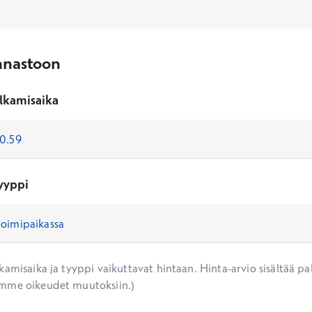
nnastoon
lkamisaika
yyppi
amisaika ja tyyppi vaikuttavat hintaan. Hinta-arvio sisältää pal
mme oikeudet muutoksiin.)