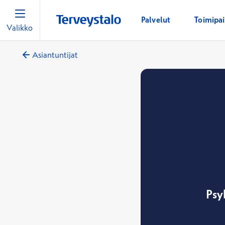
Palvelut
Toimipa
Valikko
Asiantuntijat
Psy