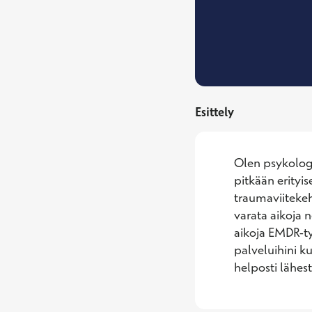
Esittely
Olen psykologi
pitkään erityis
traumaviitekeh
varata aikoja n
aikoja EMDR-ty
palveluihini k
helposti lähest