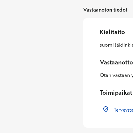
Vastaanoton tiedot
Kielitaito
suomi (äidinkie
Vastaanotto
Otan vastaan yl
Toimipaikat
Terveyst