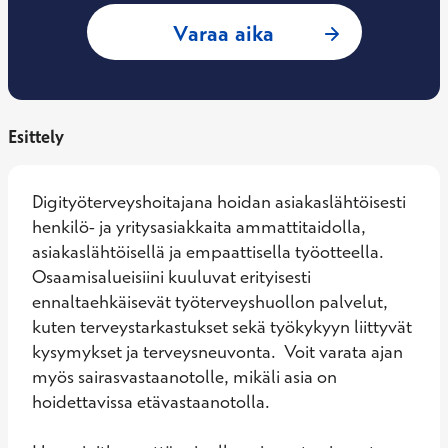
: Jenni Loimusalo,
Varaa aika
Esittely
Digityöterveyshoitajana hoidan asiakaslähtöisesti 
henkilö- ja yritysasiakkaita ammattitaidolla, 
asiakaslähtöisellä ja empaattisella työotteella. 

Osaamisalueisiini kuuluvat erityisesti 
ennaltaehkäisevät työterveyshuollon palvelut, 
kuten terveystarkastukset sekä työkykyyn liittyvät 
kysymykset ja terveysneuvonta.  Voit varata ajan 
myös sairasvastaanotolle, mikäli asia on 
hoidettavissa etävastaanotolla.  
