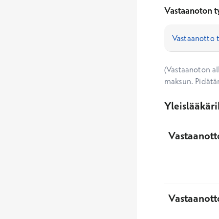
Vastaanoton t
(Vastaanoton alk
maksun. Pidätä
Yleislääkär
Vastaanotto
Vastaanott