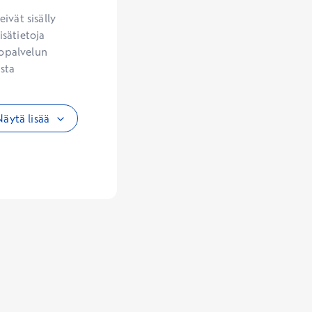
vät sisälly 
sätietoja 
opalvelun 
sta 
äytä lisää