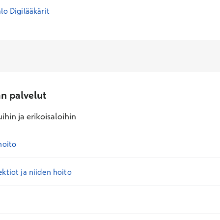
lo Digilääkärit
an palvelut
ihin ja erikoisaloihin
hoito
ektiot ja niiden hoito