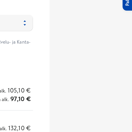
velu- ja Kanta-
105,10
€
alk.
97,10
€
n
alk.
132,10
€
alk.