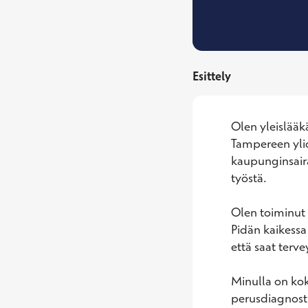
Esittely
Olen yleislääkä
Tampereen ylio
kaupunginsaira
työstä. 

Olen toiminut 
Pidän kaikessa 
että saat tervey
Minulla on kok
perusdiagnostii