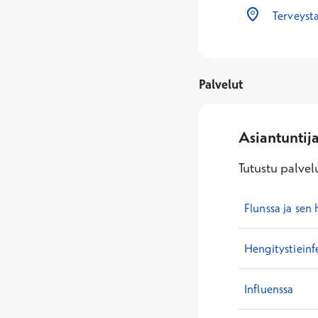
Terveysta
Palvelut
Asiantuntij
Tutustu palvelu
Flunssa ja sen 
Hengitystieinf
Influenssa