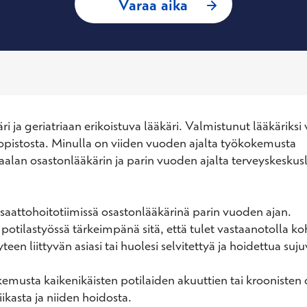
: Jaakko Lagus,
Varaa aika
ri ja geriatriaan erikoistuva lääkäri. Valmistunut lääkäriks
pistosta. Minulla on viiden vuoden ajalta työkokemusta 
alan osastonlääkärin ja parin vuoden ajalta terveyskeskusl
saattohoitotiimissä osastonlääkärinä parin vuoden ajan. 

potilastyössä tärkeimpänä sitä, että tulet vastaanotolla koh
teen liittyvän asiasi tai huolesi selvitettyä ja hoidettua sujuv
emusta kaikenikäisten potilaiden akuuttien tai kroonisten o
kasta ja niiden hoidosta. 
