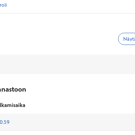
roli
t
Näytä
nnastoon
lkamisaika