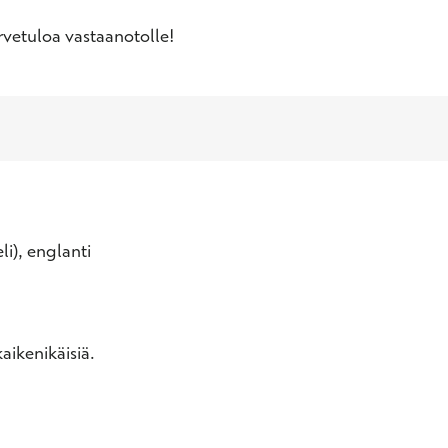
vetuloa vastaanotolle!
li), englanti
aikenikäisiä.