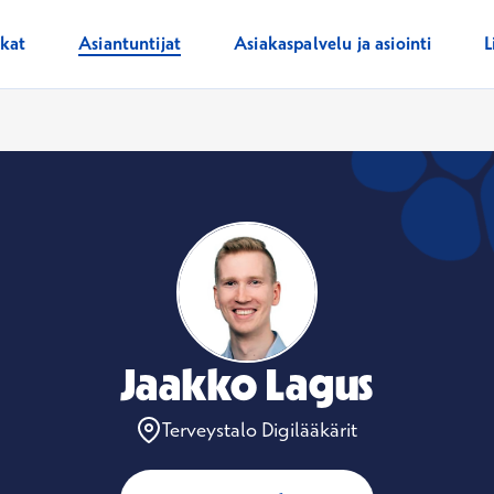
ikat
Asiantuntijat
Asiakaspalvelu ja asiointi
L
Jaakko Lagus
Terveystalo Digilääkärit