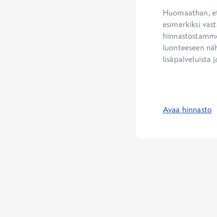
Huomaathan, ett
esimerkiksi vast
hinnastostamme.
luonteeseen näh
lisäpalveluista j
Avaa hinnasto