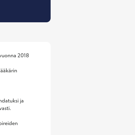
i vuonna 2018 
ääkärin 
datuksi ja 
asti.

ireiden 