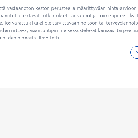
ä vastaanoton keston perusteella määrittyvään hinta-arvioon ei
aanotolla tehtävät tutkimukset, lausunnot ja toimenpiteet, ks. li
 Jos varattu aika ei ole tarvittavaan hoitoon tai terveydenhoit
den riittävä, asiantuntijamme keskustelevat kanssasi tarpeellisi
a niiden hinnasta. Ilmoitettu...
N