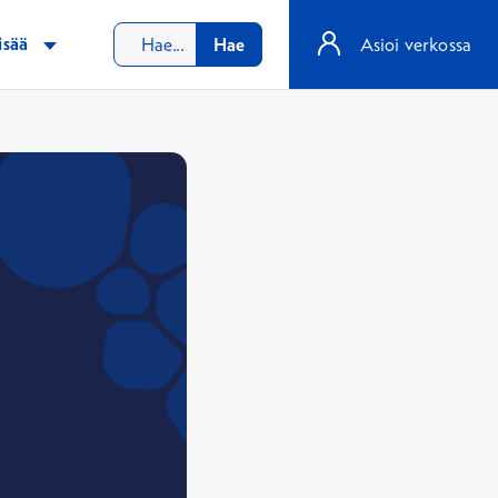
isää
Hae
Asioi verkossa