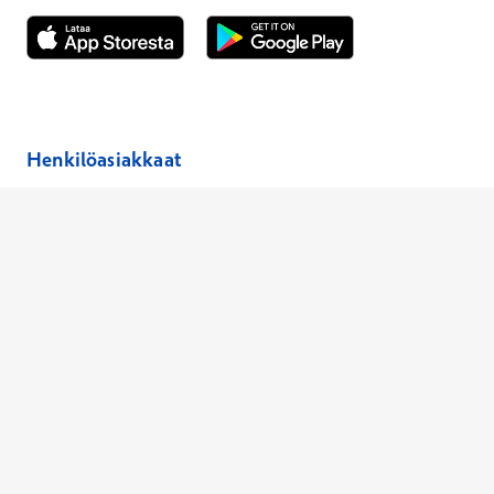
Avautuu uuteen ikkunaan
Avautuu uuteen ikkunaan
Henkilöasiakkaat
Hinnasto
Ajanvaraus
Toimipaikat
Asiantuntijat
Anna palautetta