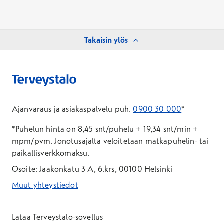
Takaisin ylös
Ajanvaraus ja asiakaspalvelu puh.
0900 30 000
*
*Puhelun hinta on 8,45 snt/puhelu + 19,34 snt/min +
mpm/pvm.
Jonotusajalta veloitetaan matkapuhelin- tai
paikallisverkkomaksu.
Osoite: Jaakonkatu 3 A, 6.krs, 00100 Helsinki
Muut yhteystiedot
*Puhelun hinta on 8,35 snt/puhelu + 19,33 snt/min + mpm/pvm
*Puhelun hinta on matkapuhelinliittymästä 8,35 snt/puhelu + 
Lataa Terveystalo-sovellus