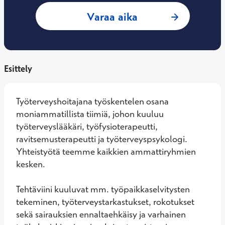
: Suvi Karkulahti, 
Varaa aika
Esittely
Työterveyshoitajana työskentelen osana 
moniammatillista tiimiä, johon kuuluu 
työterveyslääkäri, työfysioterapeutti, 
ravitsemusterapeutti ja työterveyspsykologi. 
Yhteistyötä teemme kaikkien ammattiryhmien 
kesken.

Tehtäviini kuuluvat mm. työpaikkaselvitysten 
tekeminen, työterveystarkastukset, rokotukset 
sekä sairauksien ennaltaehkäisy ja varhainen 