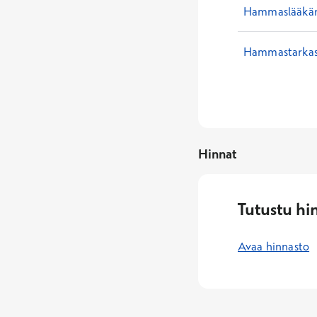
Hammaslääkäri
Hammastarkas
Hinnat
Tutustu hi
Avaa hinnasto