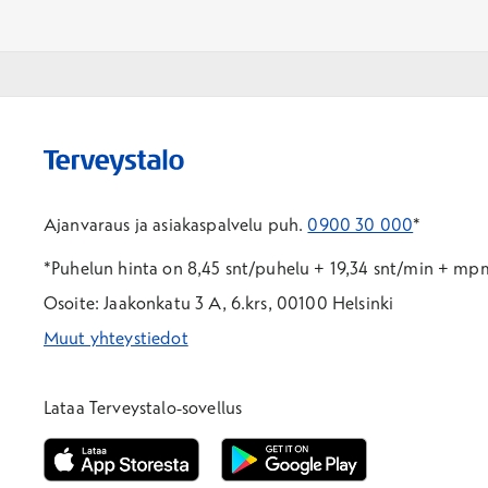
Ajanvaraus ja asiakaspalvelu puh.
0900 30 000
*
*Puhelun hinta on 8,45 snt/puhelu + 19,34 snt/min + m
Osoite: Jaakonkatu 3 A, 6.krs, 00100 Helsinki
Muut yhteystiedot
*Puhelun hinta on 8,35 snt/puhelu + 19,33 snt/min + mpm/
*Puhelun hinta on matkapuhelinliittymästä 8,35 snt/puhelu 
Lataa Terveystalo-sovellus