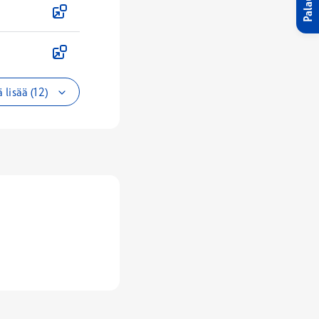
Palaute
 lisää (12)