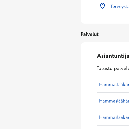
Terveyst
Palvelut
Asiantuntij
Tutustu palvelu
Hammaslääkäri
Hammaslääkäri
Hammaslääkär