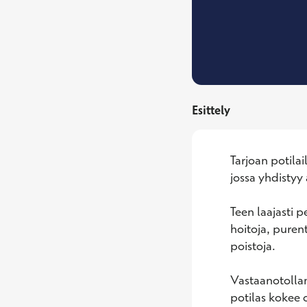
Esittely
Tarjoan potilai
jossa yhdistyy
Teen laajasti 
hoitoja, puren
poistoja.

Vastaanotollan
potilas kokee o