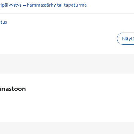
päivystys – hammassärky tai tapaturma
tus
Näytä
nnastoon