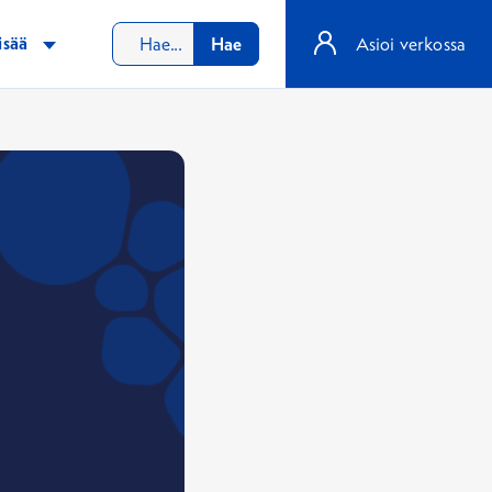
isää
Hae
Asioi verkossa