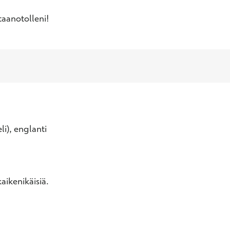
taanotolleni!
li), englanti
aikenikäisiä.