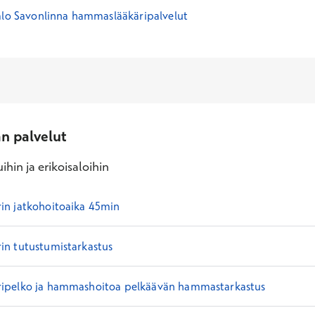
alo Savonlinna hammaslääkäripalvelut
an palvelut
ihin ja erikoisaloihin
n jatkohoitoaika 45min
n tutustumistarkastus
ipelko ja hammashoitoa pelkäävän hammastarkastus