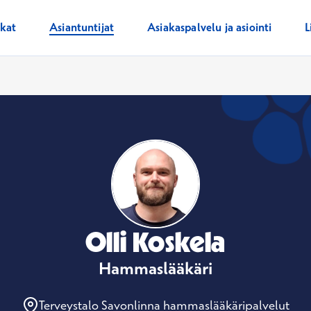
ikat
Asiantuntijat
Asiakaspalvelu ja asiointi
L
Olli Koskela
Hammaslääkäri
Terveystalo Savonlinna hammaslääkäripalvelut