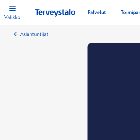
Palvelut
Toimipa
Valikko
Asiantuntijat