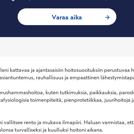
: Olli Koskela, H
Varaa aika
lleni kattavaa ja ajantasaisiin hoitosuosituksiin perustuvaa
 asiantuntemus, rauhallisuus ja empaattinen lähestymistapa
perushammashoitoa, kuten tutkimuksia, paikkauksia, parodo
tafysiologisia toimenpiteitä, pienprotetiikkaa, juurihoitoja
i vallitsee rento ja mukava ilmapiiri. Haluan varmistaa, ett
lonsa turvalliseksi ja kuulluksi hoitoni aikana.
