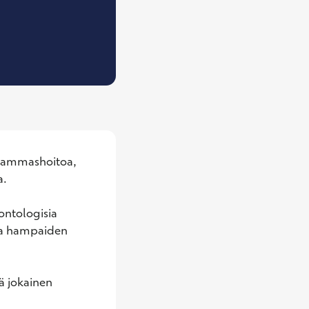
ammaslääkäri
 hammashoitoa, 
.

ntologisia 
 ja hampaiden 
ä jokainen 