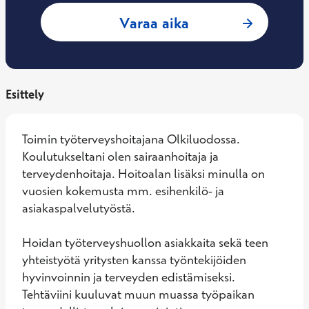
: Mari Karjalainen
Varaa aika
Esittely
Toimin työterveyshoitajana Olkiluodossa. 
Koulutukseltani olen sairaanhoitaja ja 
terveydenhoitaja. Hoitoalan lisäksi minulla on 
vuosien kokemusta mm. esihenkilö- ja 
asiakaspalvelutyöstä.  

Hoidan työterveyshuollon asiakkaita sekä teen 
yhteistyötä yritysten kanssa työntekijöiden 
hyvinvoinnin ja terveyden edistämiseksi. 
Tehtäviini kuuluvat muun muassa työpaikan 