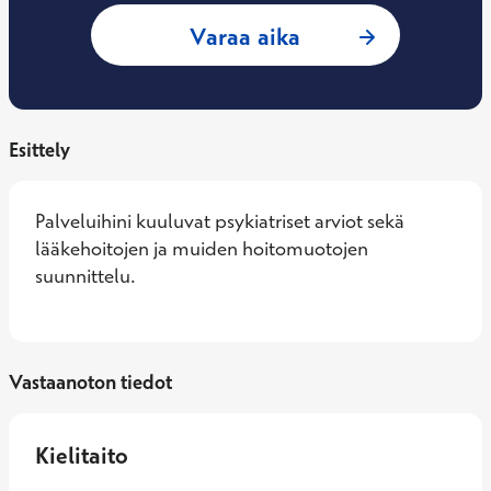
: Hannu Koponen, P
Varaa aika
Esittely
Palveluihini kuuluvat psykiatriset arviot sekä 
lääkehoitojen ja muiden hoitomuotojen 
suunnittelu.
Vastaanoton tiedot
Kielitaito