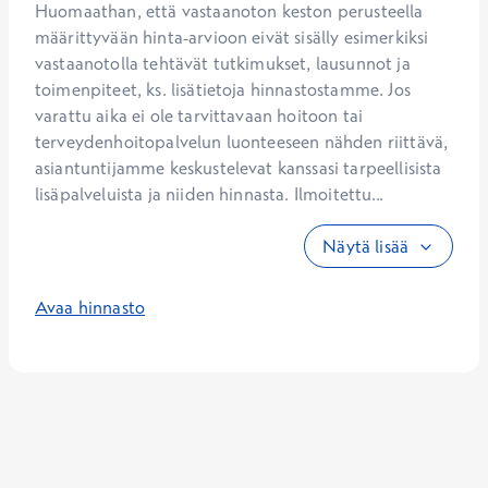
Huomaathan, että vastaanoton keston perusteella 
määrittyvään hinta-arvioon eivät sisälly esimerkiksi 
vastaanotolla tehtävät tutkimukset, lausunnot ja 
toimenpiteet, ks. lisätietoja hinnastostamme. Jos 
varattu aika ei ole tarvittavaan hoitoon tai 
terveydenhoitopalvelun luonteeseen nähden riittävä, 
asiantuntijamme keskustelevat kanssasi tarpeellisista 
lisäpalveluista ja niiden hinnasta. Ilmoitettu...
Näytä lisää
Avaa hinnasto