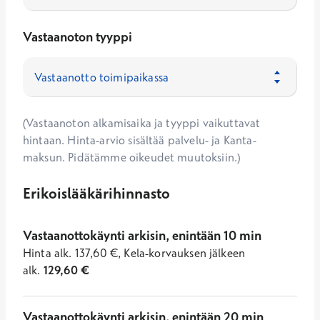
Vastaanoton tyyppi
(Vastaanoton alkamisaika ja tyyppi vaikuttavat
hintaan. Hinta-arvio sisältää palvelu- ja Kanta-
maksun. Pidätämme oikeudet muutoksiin.)
Erikoislääkärihinnasto
Vastaanottokäynti arkisin, enintään 10 min
Hinta
alk.
137,60
€
,
Kela-korvauksen jälkeen
alk.
129,60
€
Vastaanottokäynti arkisin, enintään 20 min