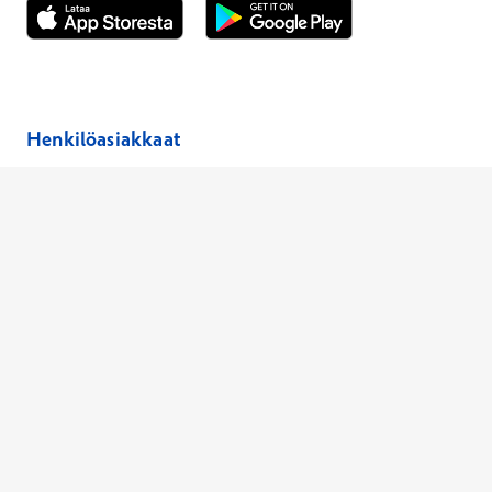
Avautuu uuteen ikkunaan
Avautuu uuteen ikkunaan
Henkilöasiakkaat
Hinnasto
Ajanvaraus
Toimipaikat
Asiantuntijat
Anna palautetta