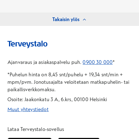
Takaisin ylös
Ajanvaraus ja asiakaspalvelu puh.
0900 30 000
*
*Puhelun hinta on 8,45 snt/puhelu + 19,34 snt/min +
mpm/pvm.
Jonotusajalta veloitetaan matkapuhelin- tai
paikallisverkkomaksu.
Osoite: Jaakonkatu 3 A, 6.krs, 00100 Helsinki
Muut yhteystiedot
*Puhelun hinta on 8,35 snt/puhelu + 19,33 snt/min + mpm/pvm
*Puhelun hinta on matkapuhelinliittymästä 8,35 snt/puhelu + 
Lataa Terveystalo-sovellus