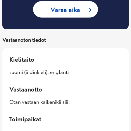
: Anni Jaakola, Ty
Varaa aika
Vastaanoton tiedot
Kielitaito
suomi (äidinkieli), englanti
Vastaanotto
Otan vastaan kaikenikäisiä.
Toimipaikat