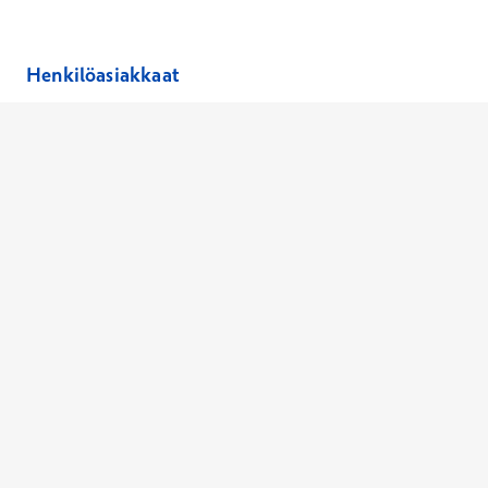
Henkilöasiakkaat
Hinnasto
Ajanvaraus
Toimipaikat
Asiantuntijat
Anna palautetta
Ajan peruutus