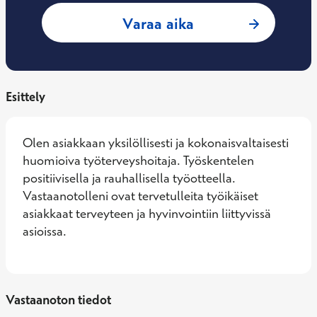
: Anna Jyrkkärinne
Varaa aika
Esittely
Olen asiakkaan yksilöllisesti ja kokonaisvaltaisesti 
huomioiva työterveyshoitaja. Työskentelen 
positiivisella ja rauhallisella työotteella. 
Vastaanotolleni ovat tervetulleita työikäiset 
asiakkaat terveyteen ja hyvinvointiin liittyvissä 
asioissa.
Vastaanoton tiedot