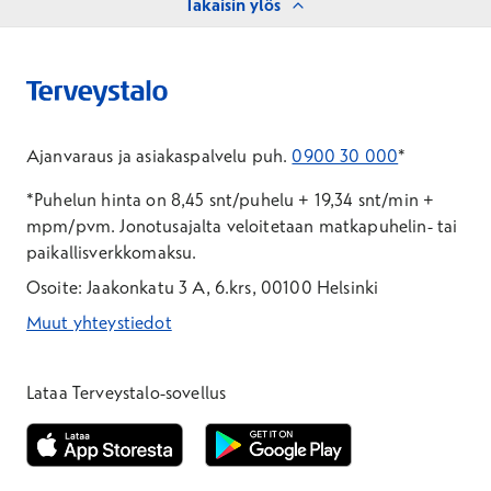
Takaisin ylös
Ajanvaraus ja asiakaspalvelu puh.
0900 30 000
*
*Puhelun hinta on 8,45 snt/puhelu + 19,34 snt/min +
mpm/pvm.
Jonotusajalta veloitetaan matkapuhelin- tai
paikallisverkkomaksu.
Osoite: Jaakonkatu 3 A, 6.krs, 00100 Helsinki
Muut yhteystiedot
*Puhelun hinta on 8,35 snt/puhelu + 19,33 snt/min + mpm/pvm
*Puhelun hinta on matkapuhelinliittymästä 8,35 snt/puhelu + 
Lataa Terveystalo-sovellus
Avautuu uuteen ikkunaan
Avautuu uuteen ikkunaan