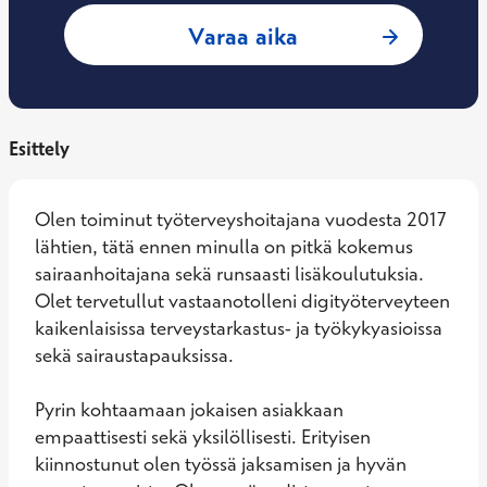
: Tiina Hentunen, 
Varaa aika
Esittely
Olen toiminut työterveyshoitajana vuodesta 2017 
lähtien, tätä ennen minulla on pitkä kokemus 
sairaanhoitajana sekä runsaasti lisäkoulutuksia. 
Olet tervetullut vastaanotolleni digityöterveyteen 
kaikenlaisissa terveystarkastus- ja työkykyasioissa 
sekä sairaustapauksissa. 

Pyrin kohtaamaan jokaisen asiakkaan 
empaattisesti sekä yksilöllisesti. Erityisen 
kiinnostunut olen työssä jaksamisen ja hyvän 