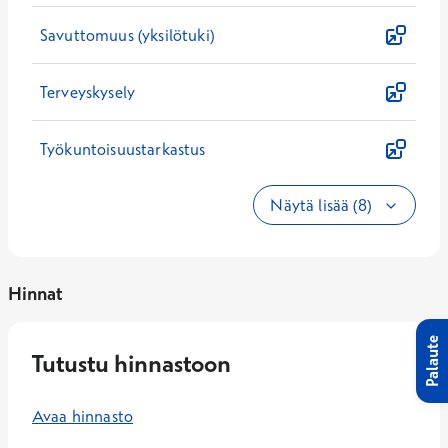
Savuttomuus (yksilötuki)
Terveyskysely
Työkuntoisuustarkastus
Näytä lisää (8)
Hinnat
Palaute
Tutustu hinnastoon
Avaa hinnasto