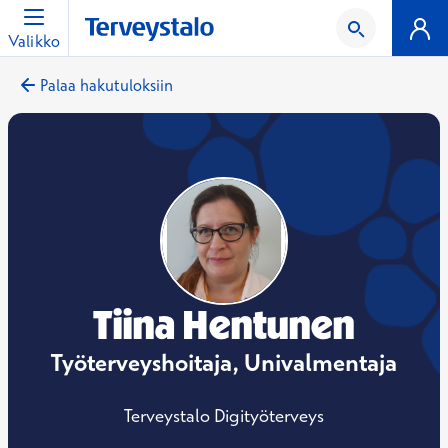
Valikko
Palaa hakutuloksiin
Tiina Hentunen
Työterveyshoitaja, Univalmentaja
Terveystalo Digityöterveys