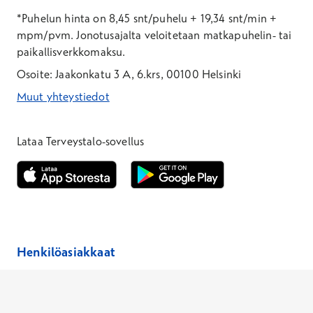
*Puhelun hinta on 8,45 snt/puhelu + 19,34 snt/min +
mpm/pvm.
Jonotusajalta veloitetaan matkapuhelin- tai
paikallisverkkomaksu.
Osoite: Jaakonkatu 3 A, 6.krs, 00100 Helsinki
Muut yhteystiedot
*Puhelun hinta on 8,35 snt/puhelu + 19,33 snt/min + mpm/pvm
*Puhelun hinta on matkapuhelinliittymästä 8,35 snt/puhelu + 
Lataa Terveystalo-sovellus
Avautuu uuteen ikkunaan
Avautuu uuteen ikkunaan
Henkilöasiakkaat
Hinnasto