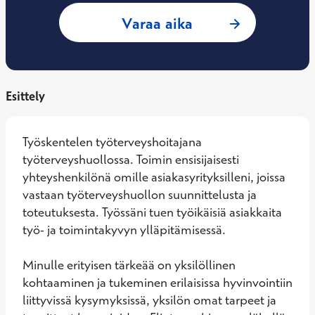
: Bharathi Hyssälä
Varaa aika
Esittely
Työskentelen työterveyshoitajana 
työterveyshuollossa. Toimin ensisijaisesti 
yhteyshenkilönä omille asiakasyrityksilleni, joissa 
vastaan työterveyshuollon suunnittelusta ja 
toteutuksesta. Työssäni tuen työikäisiä asiakkaita 
työ- ja toimintakyvyn ylläpitämisessä. 

Minulle erityisen tärkeää on yksilöllinen 
kohtaaminen ja tukeminen erilaisissa hyvinvointiin 
liittyvissä kysymyksissä, yksilön omat tarpeet ja 