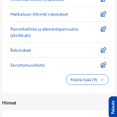
Matkailuun liittyvät rokotukset
Painonhallinta ja elämäntapamuutos
(yksilötuki)
Rokotukset
Savuttomuushoito
Näytä lisää (9)
Hinnat
Palaute