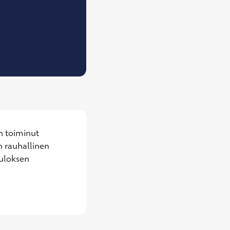
ammaslääkäri
 toiminut 
n rauhallinen 
uloksen 