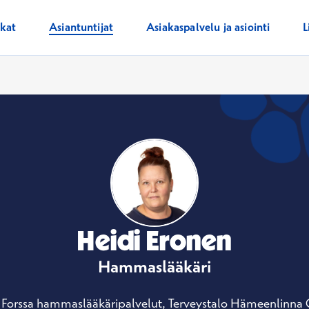
ikat
Asiantuntijat
Asiakaspalvelu ja asiointi
L
Heidi Eronen
Hammaslääkäri
o Forssa hammaslääkäripalvelut, Terveystalo Hämeenlinn