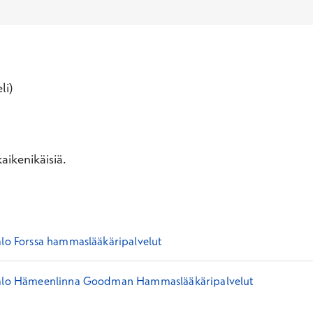
li)
aikenikäisiä.
alo Forssa hammaslääkäripalvelut
talo Hämeenlinna Goodman Hammaslääkäripalvelut