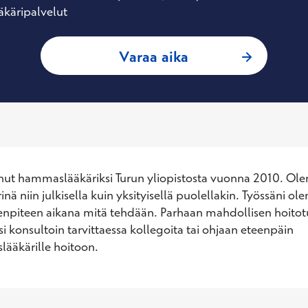
käripalvelut
: Heidi Eronen, H
Varaa aika
ut hammaslääkäriksi Turun yliopistosta vuonna 2010. Olen
 niin julkisella kuin yksityisellä puolellakin. Työssäni ole
enpiteen aikana mitä tehdään. Parhaan mahdollisen hoitot
i konsultoin tarvittaessa kollegoita tai ohjaan eteenpäin 
ääkärille hoitoon.