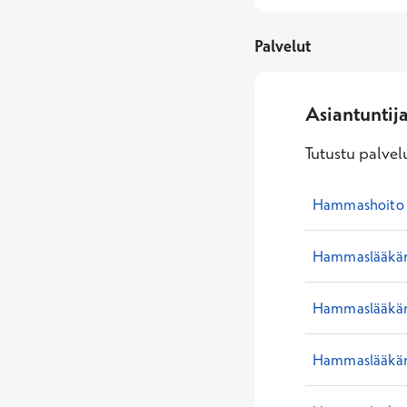
Palvelut
Asiantuntij
Tutustu palvelu
Hammashoito e
Hammaslääkär
Hammaslääkäri
Hammaslääkäri