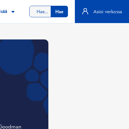
isää
Hae
Asioi verkossa
a Goodman