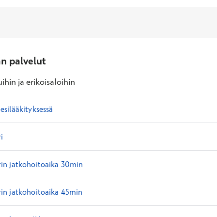
an palvelut
ihin ja erikoisaloihin
silääkityksessä
i
n jatkohoitoaika 30min
n jatkohoitoaika 45min