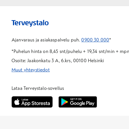
Ajanvaraus ja asiakaspalvelu puh.
0900 30 000
*
*Puhelun hinta on 8,45 snt/puhelu + 19,34 snt/min + m
Osoite: Jaakonkatu 3 A, 6.krs, 00100 Helsinki
Muut yhteystiedot
*Puhelun hinta on 8,35 snt/puhelu + 19,33 snt/min + mpm/
*Puhelun hinta on matkapuhelinliittymästä 8,35 snt/puhelu 
Lataa Terveystalo-sovellus
Avautuu uuteen ikkunaan
Avautuu uuteen ikkunaan