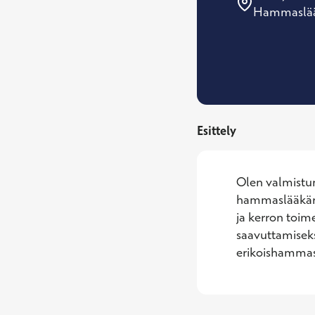
Hammaslää
Esittely
Olen valmistun
hammaslääkärinä
ja kerron toim
saavuttamiseks
erikoishammasl