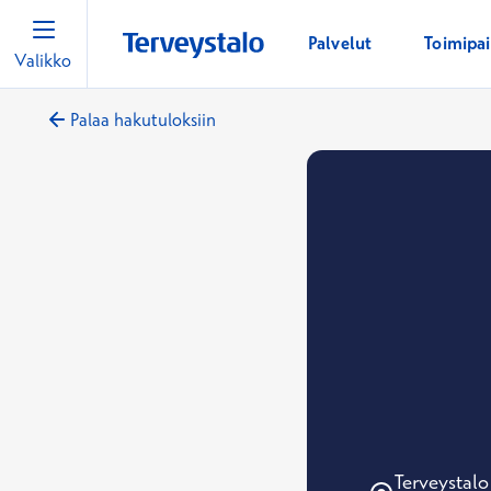
Palvelut
Toimipa
Valikko
Palaa hakutuloksiin
Terveystal