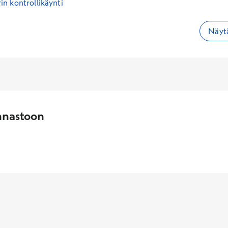
n kontrollikäynti
Näytä
nnastoon