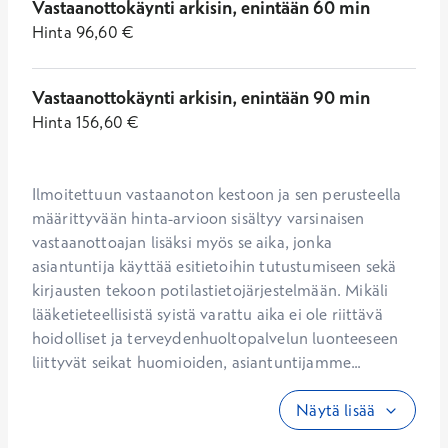
Vastaanottokäynti arkisin, enintään 60 min
Hinta
96,60
€
Vastaanottokäynti arkisin, enintään 90 min
Hinta
156,60
€
Ilmoitettuun vastaanoton kestoon ja sen perusteella 
määrittyvään hinta-arvioon sisältyy varsinaisen 
vastaanottoajan lisäksi myös se aika, jonka 
asiantuntija käyttää esitietoihin tutustumiseen sekä 
kirjausten tekoon potilastietojärjestelmään. Mikäli 
lääketieteellisistä syistä varattu aika ei ole riittävä 
hoidolliset ja terveydenhuoltopalvelun luonteeseen 
liittyvät seikat huomioiden, asiantuntijamme...
Näytä lisää