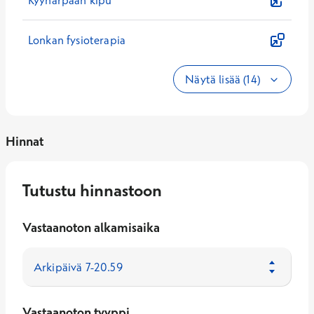
Kyynärpään kipu
Lonkan fysioterapia
Näytä lisää (14)
Hinnat
Tutustu hinnastoon
Vastaanoton alkamisaika
Vastaanoton tyyppi