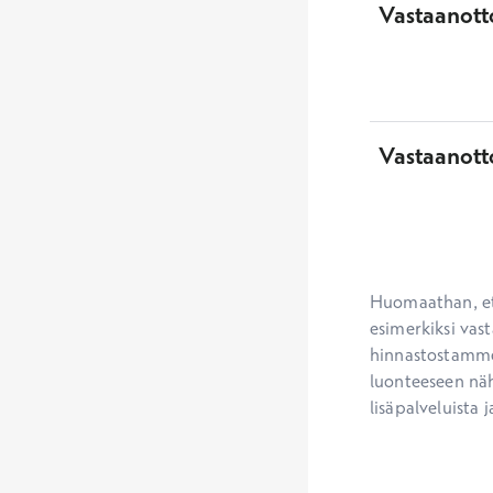
Vastaanotto
Vastaanott
Huomaathan, ett
esimerkiksi vast
hinnastostamme.
luonteeseen näh
lisäpalveluista j