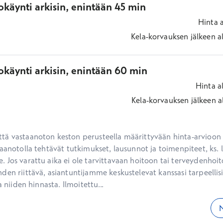
käynti arkisin, enintään 45 min
Hinta
Kela-korvauksen jälkeen
a
okäynti arkisin, enintään 60 min
Hinta
a
Kela-korvauksen jälkeen
a
ä vastaanoton keston perusteella määrittyvään hinta-arvioon ei
aanotolla tehtävät tutkimukset, lausunnot ja toimenpiteet, ks. li
 Jos varattu aika ei ole tarvittavaan hoitoon tai terveydenhoit
den riittävä, asiantuntijamme keskustelevat kanssasi tarpeellisi
a niiden hinnasta. Ilmoitettu...
N