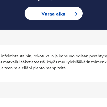
: Petteri Arstila, Y
Varaa aika
i infektiotauteihin, rokotuksiin ja immunologiaan perehtynyt
s matkailulääketieteessä. Myös muu yleislääkärin toimenk
 ja teen mielelläni pientoimenpiteitä.