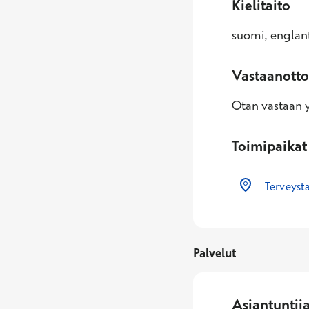
Kielitaito
suomi, englant
Vastaanotto
Otan vastaan yl
Toimipaikat
Terveyst
Palvelut
Asiantuntij