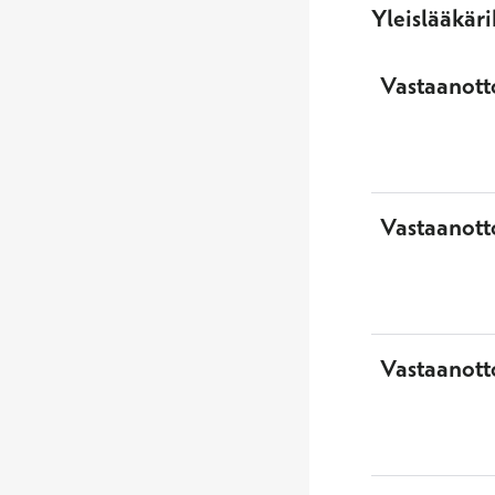
Yleislääkär
Vastaanotto
Vastaanott
Vastaanott