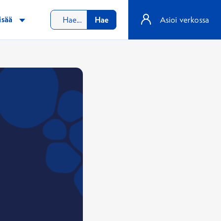
isää
Hae
Asioi verkossa