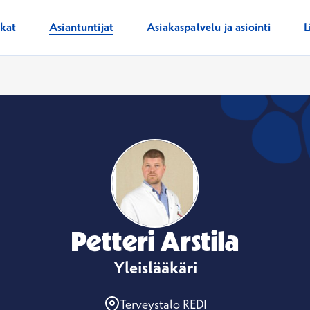
ikat
Asiantuntijat
Asiakaspalvelu ja asiointi
L
Petteri Arstila
Yleislääkäri
Terveystalo REDI