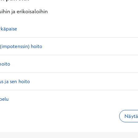
ihin ja erikoisaloihin
rkäpaise
 (impotenssin) hoito
hoito
s ja sen hoito
pelu
Näytä 