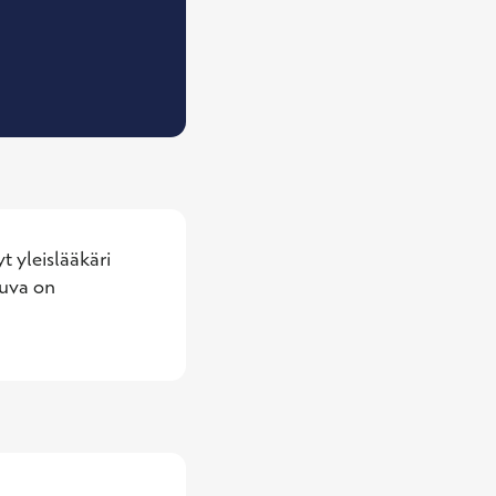
leislääkäri
 yleislääkäri 
uva on 