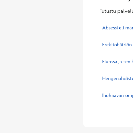
Tutustu palvelu
Absessi eli mä
Erektiohäiriön
Flunssa ja sen 
Hengenahdistu
Ihohaavan om