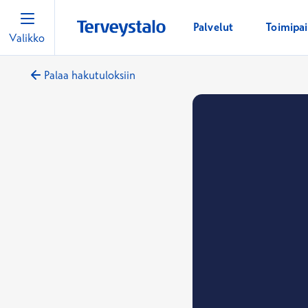
Palvelut
Toimipa
Valikko
Palaa hakutuloksiin