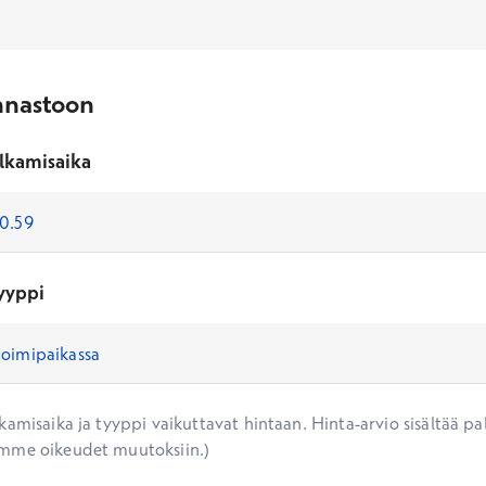
nnastoon
lkamisaika
yyppi
amisaika ja tyyppi vaikuttavat hintaan. Hinta-arvio sisältää pal
mme oikeudet muutoksiin.)