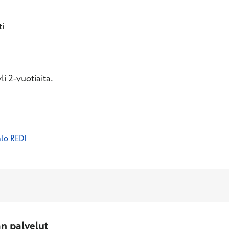
i
i 2-vuotiaita.
alo REDI
an palvelut