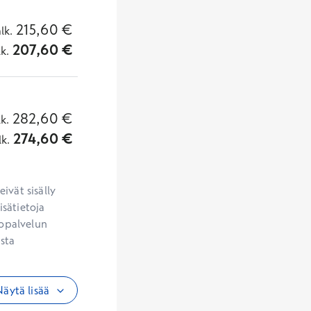
215,60
€
alk.
207,60
€
lk.
282,60
€
lk.
274,60
€
lk.
vät sisälly 
sätietoja 
opalvelun 
sta 
äytä lisää