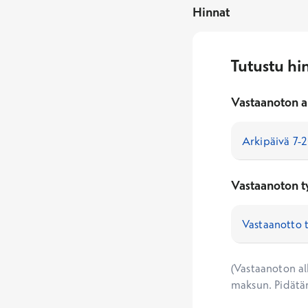
Hinnat
Tutustu hi
Vastaanoton a
Vastaanoton t
(Vastaanoton alk
maksun. Pidätä