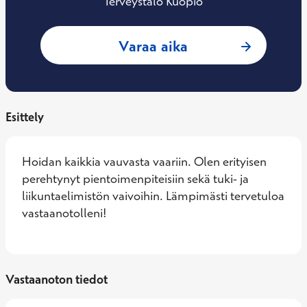
Terveystalo Kuopio
: Joel Alve, Ortope
Varaa aika
Esittely
Hoidan kaikkia vauvasta vaariin. Olen erityisen 
perehtynyt pientoimenpiteisiin sekä tuki- ja 
liikuntaelimistön vaivoihin. Lämpimästi tervetuloa 
vastaanotolleni!
Vastaanoton tiedot