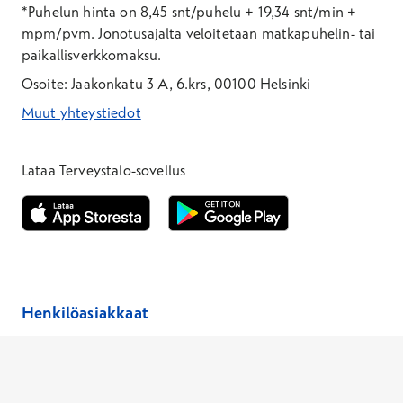
*Puhelun hinta on 8,45 snt/puhelu + 19,34 snt/min +
mpm/pvm.
Jonotusajalta veloitetaan matkapuhelin- tai
paikallisverkkomaksu.
Osoite: Jaakonkatu 3 A, 6.krs, 00100 Helsinki
Muut yhteystiedot
*Puhelun hinta on 8,35 snt/puhelu + 19,33 snt/min + mpm/pvm
*Puhelun hinta on matkapuhelinliittymästä 8,35 snt/puhelu + 
Lataa Terveystalo-sovellus
Avautuu uuteen ikkunaan
Avautuu uuteen ikkunaan
Henkilöasiakkaat
Hinnasto