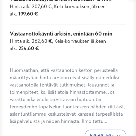
Hinta
alk.
207,60
€
,
Kela-korvauksen jälkeen
alk.
199,60
€
Vastaanottokäynti arkisin, enintään 60 min
Hinta
alk.
262,60
€
,
Kela-korvauksen jälkeen
alk.
254,60
€
Huomaathan, että vastaanoton keston perusteella 
määrittyvään hinta-arvioon eivät sisälly esimerkiksi 
vastaanotolla tehtävät tutkimukset, lausunnot ja 
toimenpiteet, ks. lisätietoja hinnastostamme. Jos 
varattu aika ei ole tarvittavaan hoitoon tai 
terveydenhoitopalvelun luonteeseen nähden riittävä, 
asiantuntijamme keskustelevat kanssasi tarpeellisista 
lisäpalveluista ja niiden hinnasta. Ilmoitettu...
Näytä lisää