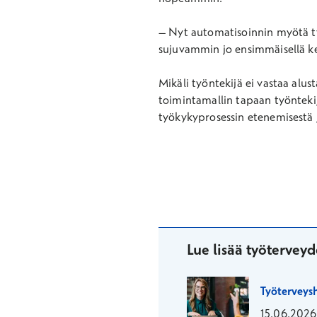
–
Nyt automatisoinnin myötä ty
sujuvammin jo ensimmäisellä ker
Mikäli työntekijä ei vastaa alus
toimintamallin tapaan työntekij
työkykyprosessin etenemisestä 
Lue lisää työterveyd
Työterveysh
15.06.2026