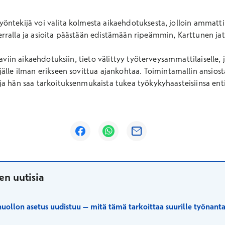
öntekijä voi valita kolmesta aikaehdotuksesta, jolloin ammatti
ralla ja asioita päästään edistämään ripeämmin, Karttunen jatk
taviin aikaehdotuksiin, tieto välittyy työterveysammattilaiselle
älle ilman erikseen sovittua ajankohtaa.
​
Toimintamallin ansiost
ja hän saa tarkoituksenmukaista tukea työkykyhaasteisiinsa en
Avautuu uuteen ikkunaan
Avautuu uuteen ikkunaan
Avautuu uuteen ikkunaan
en uutisia
uollon asetus uudistuu – mitä tämä tarkoittaa suurille työnanta