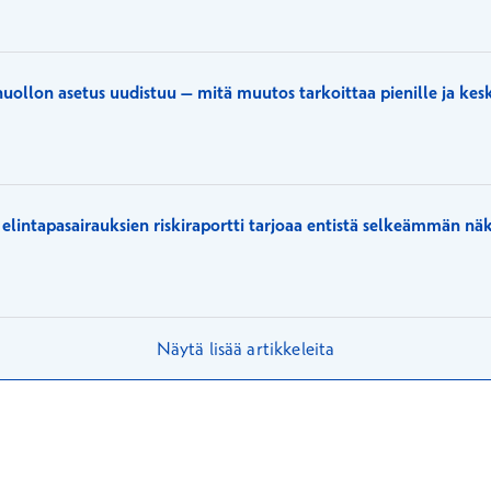
uollon asetus uudistuu – mitä muutos tarkoittaa pienille ja keski
elintapasairauksien riskiraportti tarjoaa entistä selkeämmän n
6
Näytä lisää artikkeleita