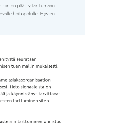
eisiin on päästy tarttumaan
valle hoitopolulle. Hyvien
.
ehitystä seurataan
misen tuen mallin mukaisesti.
me asiakasorganisaation
esti tieto signaaleista on
jää ja käynnistänyt tarvittavat
eeseen tarttuminen siten
aasteisiin tarttuminen onnistuu