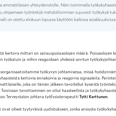
ta ammattilaisen yhteydenotolle. Näin toimimalla työkykyhaast
u ohjaamaan työntekijä mahdollisimman sujuvasti työkykyä tuke
lli on otettu elokuun lopussa käyttöön kaikissa asiakkuuksissa
stä kertova mittari on sairauspoissaolojen määrä. Poissaolojen k
sin työkaluin ja niihin reagoidaan yhdessä sovitun työkykyjohta
asorganisaatioitamme työkyvyn johtamisessa, missä hyödynnäm
haasteista kertovia ennakoivia ja reagoivia signaaleita. Perinteis
attilaiselle, joka on tämän jälkeen tavoitellut kyseistä työnteki
Toisinaan tavoittaminen on ollut haasteellista ja työkykyhaast
too Terveystalon johtava työfysioterapeutti
Tytti Karttunen
.​
t ovat olleet tyytyväisiä uudistukseen, jonka ansiosta työkykyh