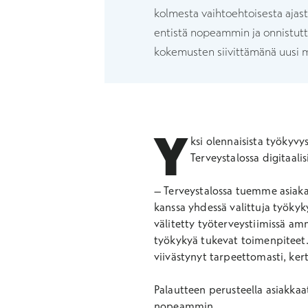
kolmesta vaihtoehtoisesta ajas
entistä nopeammin ja onnistutt
kokemusten siivittämänä uusi ma
Y
ksi
olennaisista työkyvy
Terveystalossa digitaali
–
Terveystalossa tuemme asiak
kanssa yhdessä valittuja työkyky
välitetty työterveystiimissä amm
työkykyä tukevat toimenpiteet. 
viivästynyt tarpeettomasti, ker
Palautteen perusteella asiakkaa
nopeammin.