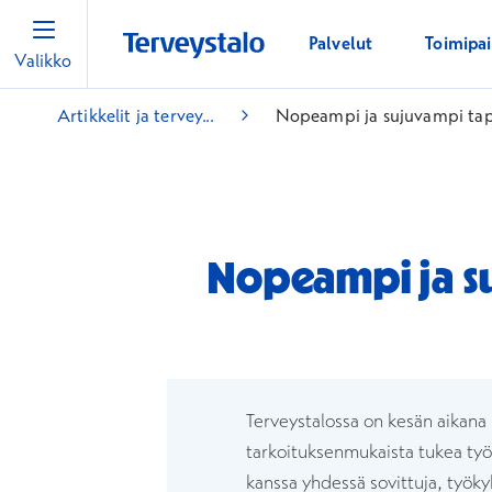
Palvelut
Toimipa
Valikko
Artikkelit ja tervey...
Nopeampi ja sujuvampi tapa
Nopeampi ja su
Terveystalossa on kesän aikana 
tarkoituksenmukaista tukea työ
kanssa yhdessä sovittuja, työky