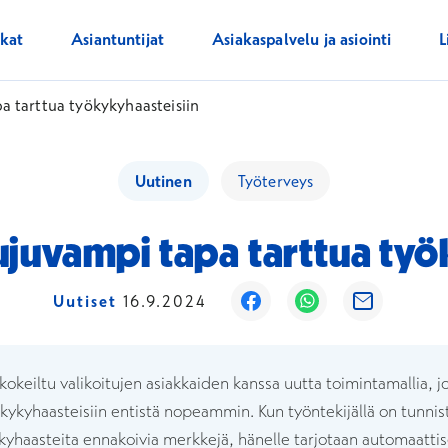
ikat
Asiantuntijat
Asiakaspalvelu ja asiointi
L
 tarttua työkykyhaasteisiin
Uutinen
Työterveys
juvampi tapa tarttua työ
Avautuu uuteen ikkuna
Avautuu uuteen 
Avautuu uu
Uutiset
16.9.2024
kokeiltu valikoitujen asiakkaiden kanssa uutta toimintamallia, j
kykyhaasteisiin entistä nopeammin. Kun työntekijällä on tunnis
kyhaasteita ennakoivia merkkejä, hänelle tarjotaan automaattise