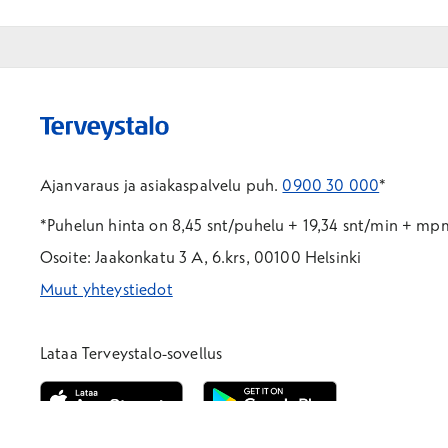
Ajanvaraus ja asiakaspalvelu puh.
0900 30 000
*
*Puhelun hinta on 8,45 snt/puhelu + 19,34 snt/min + m
Osoite: Jaakonkatu 3 A, 6.krs, 00100 Helsinki
Muut yhteystiedot
*Puhelun hinta on 8,35 snt/puhelu + 19,33 snt/min + mpm/
*Puhelun hinta on matkapuhelinliittymästä 8,35 snt/puhelu 
Lataa Terveystalo-sovellus
Avautuu uuteen ikkunaan
Avautuu uuteen ikkunaan