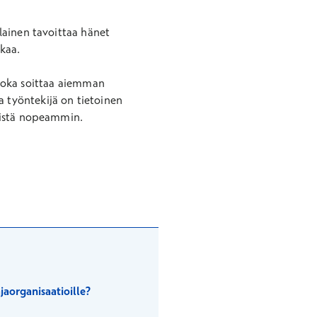
lainen tavoittaa hänet
aa.​
, joka soittaa aiemman
a työntekijä on tietoinen
tistä nopeammin.
jaorganisaatioille?