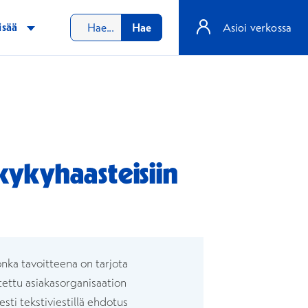
isää
Hae
Asioi verkossa
kykyhaasteisiin
an
ikkunaan
teen ikkunaan
onka tavoitteena on tarjota
tettu asiakasorganisaation
sti tekstiviestillä ehdotus