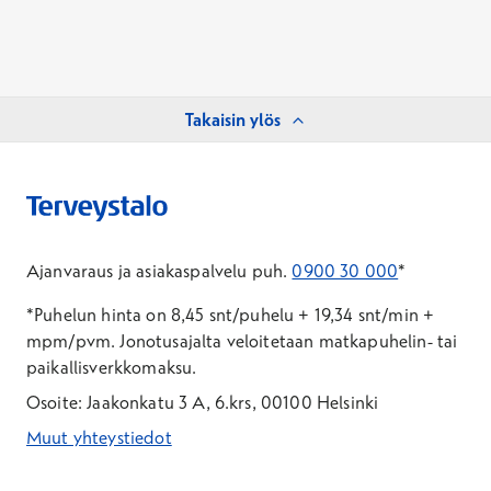
Takaisin ylös
Ajanvaraus ja asiakaspalvelu puh.
0900 30 000
*
*Puhelun hinta on 8,45 snt/puhelu + 19,34 snt/min +
mpm/pvm.
Jonotusajalta veloitetaan matkapuhelin- tai
paikallisverkkomaksu.
Osoite: Jaakonkatu 3 A, 6.krs, 00100 Helsinki
Muut yhteystiedot
*Puhelun hinta on 8,35 snt/puhelu + 19,33 snt/min + mpm/pvm
*Puhelun hinta on matkapuhelinliittymästä 8,35 snt/puhelu + 