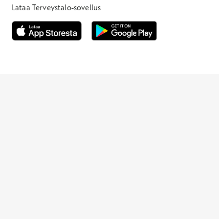
Lataa Terveystalo-sovellus
Avautuu uuteen ikkunaan
Avautuu uuteen ikkunaan
Henkilöasiakkaat
Hinnasto
Ajanvaraus
Toimipaikat
Asiantuntijat