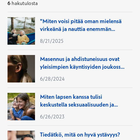
6
hakutulosta
"Miten voisi pitää oman mielensä
virkeänä ja nauttia enemmän
omasta seurastaan?"
8/21/2025
Masennus ja ahdistuneisuus ovat
yleisimpien käyntisyiden joukossa
vaihdevuosi-ikäisissä naisissa
6/28/2024
Miten lapsen kanssa tulisi
keskustella seksuaalisuuden ja
sukupuoli-identiteetin
6/26/2023
moninaisuudesta?
Tiedätkö, mitä on hyvä ystävyys?