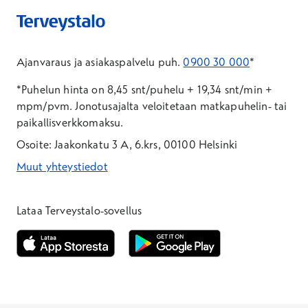
Ajanvaraus ja asiakaspalvelu puh.
0900 30 000
*
*Puhelun hinta on 8,45 snt/puhelu + 19,34 snt/min +
mpm/pvm.
Jonotusajalta veloitetaan matkapuhelin- tai
paikallisverkkomaksu.
Osoite: Jaakonkatu 3 A, 6.krs, 00100 Helsinki
Muut yhteystiedot
*Puhelun hinta on 8,35 snt/puhelu + 19,33 snt/min + mpm/pvm
*Puhelun hinta on matkapuhelinliittymästä 8,35 snt/puhelu + 
Lataa Terveystalo-sovellus
Avautuu uuteen ikkunaan
Avautuu uuteen ikkunaan