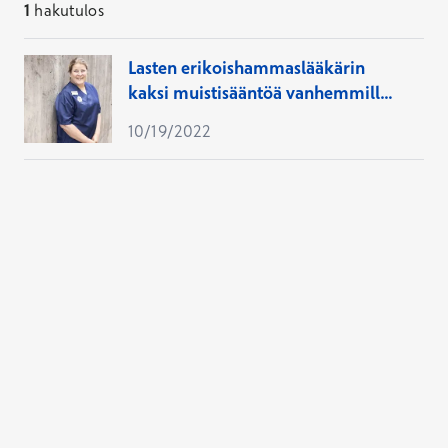
1
hakutulos
Lasten erikoishammaslääkärin
kaksi muistisääntöä vanhemmille:
nosta huulta ja muista kuutoset
10/19/2022