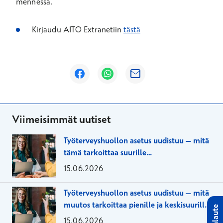
mennessä.
Kirjaudu AITO Extranetiin
tästä
Avautuu uuteen ikkunaan
Avautuu uuteen ikkunaan
Avautuu uuteen ikkunaan
Viimeisimmät uutiset
Työterveyshuollon asetus uudistuu – mitä
tämä tarkoittaa suurille
työnantajaorganisaatioille?
15.06.2026
Työterveyshuollon asetus uudistuu – mitä
muutos tarkoittaa pienille ja keskisuurille
Palaute
yrityksille?
15.06.2026