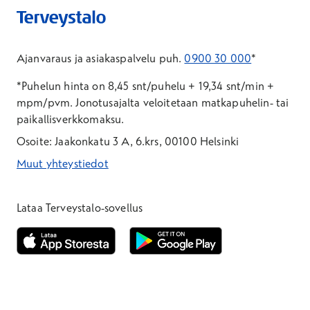
Ajanvaraus ja asiakaspalvelu puh.
0900 30 000
*
*Puhelun hinta on 8,45 snt/puhelu + 19,34 snt/min +
mpm/pvm.
Jonotusajalta veloitetaan matkapuhelin- tai
paikallisverkkomaksu.
Osoite: Jaakonkatu 3 A, 6.krs, 00100 Helsinki
Muut yhteystiedot
*Puhelun hinta on 8,35 snt/puhelu + 19,33 snt/min + mpm/pvm
*Puhelun hinta on matkapuhelinliittymästä 8,35 snt/puhelu + 
Lataa Terveystalo-sovellus
Avautuu uuteen ikkunaan
Avautuu uuteen ikkunaan