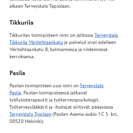
alkaen Terveystalo Tapiolaan.
Tikkurila
Tikkurilan toimipisteen nimi on jatkossa
Terveystalo
Tikkurila Väritehtaankatu
ja palvelut ovat edelleen
Väritehtaankatu 8, kolmannessa ja viidennessä
kerroksessa.
Pasila
Pasilan toimipisteen uusi nimi on
Terveystalo
Pasila
. Pasilan toimipisteessä jatkavat
työfysioterapeutit ja työterveyspsykologit.
Työterveyslääkärit ja -hoitajat siirtyvät pääasiassa
Terveystalo Triplaan
(Pasilan Asema-aukio 1 C 5. krs,
00520 Helsinki).