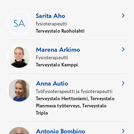
Toteutunut keskihinta
62
Asiantuntijaa
,
Kaupunki
:
Helsinki
116,10 €
Sarita
Aho
101,10 €
Kela-korvauksen jälkeen
fysioterapeutti
Terveystalo Ruoholahti
Erityisfysioterapia (esim. OMT, MDT, OMI,
psykofyysinen), enintään 60 min
Marena
Arkimo
Hinta 77,10-174,60 €, Kela-korvauksen jälkeen 62,10-
Fysioterapeutti
159,60 €.
Terveystalo Kamppi
Toteutunut keskihinta
142,27 €
Anna
Autio
127,27 €
Kela-korvauksen jälkeen
Työfysioterapeutti ja fysioterapeutti
Terveystalo Herttoniemi, Terveystalo
Planmeca työterveys, Terveystalo
Tripla
Antonio
Bombino