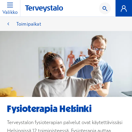
Valikko
Toimipaikat
Fysioterapia Helsinki
Terveystalon fysioterapian palvelut ovat käytettävissäsi
Helsingissä 12 toimipisteessä. Fysioterapia auttaa