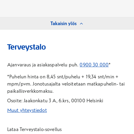
Takaisin ylös
Ajanvaraus ja asiakaspalvelu puh.
0900 30 000
*
*Puhelun hinta on 8,45 snt/puhelu + 19,34 snt/min +
mpm/pvm.
Jonotusajalta veloitetaan matkapuhelin- tai
paikallisverkkomaksu.
Osoite: Jaakonkatu 3 A, 6.krs, 00100 Helsinki
Muut yhteystiedot
*Puhelun hinta on 8,35 snt/puhelu + 19,33 snt/min + mpm/pvm
*Puhelun hinta on matkapuhelinliittymästä 8,35 snt/puhelu + 
Lataa Terveystalo-sovellus