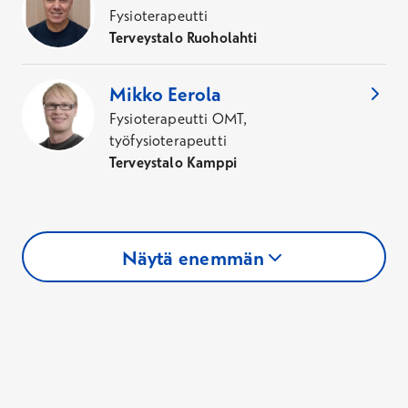
Fysioterapeutti
Nuoren rasitusvammojen fysioterapian ensikäynti
Terveystalo Ruoholahti
Hinta voimassa 30.11.2026 saakka.
Mikko
Eerola
Hinta
Fysioterapeutti OMT,
94,00 €
työfysioterapeutti
79,00 €
Kela-korvauksen jälkeen
Terveystalo Kamppi
Tutustu palveluun
Näytä enemmän