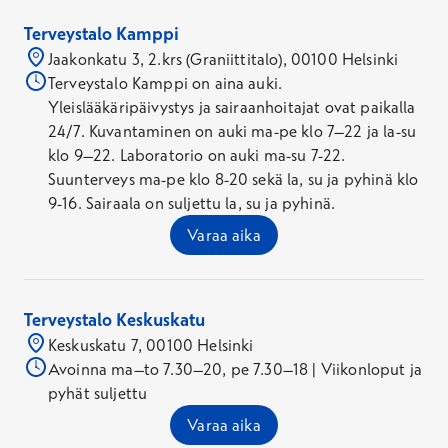
Terveystalo Kamppi
Jaakonkatu 3, 2.krs (Graniittitalo), 00100 Helsinki
Terveystalo Kamppi on aina auki.
Yleislääkäripäivystys ja sairaanhoitajat ovat paikalla
24/7. Kuvantaminen on auki ma-pe klo 7–22 ja la-su
klo 9–22. Laboratorio on auki ma-su 7-22.
Suunterveys ma-pe klo 8-20 sekä la, su ja pyhinä klo
9-16. Sairaala on suljettu la, su ja pyhinä.
Varaa aika
Terveystalo Keskuskatu
Keskuskatu 7, 00100 Helsinki
Avoinna ma–to 7.30–20, pe 7.30–18 | Viikonloput ja
pyhät suljettu
Varaa aika