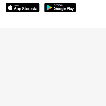
Avautuu uuteen ikkunaan
Avautuu uuteen ikkunaan
Henkilöasiakkaat
Hinnasto
Ajanvaraus
Toimipaikat
Asiantuntijat
Anna palautetta