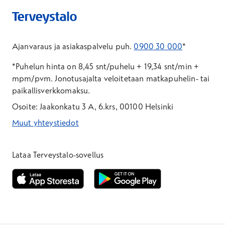
Ajanvaraus ja asiakaspalvelu puh.
0900 30 000
*
*Puhelun hinta on 8,45 snt/puhelu + 19,34 snt/min +
mpm/pvm.
Jonotusajalta veloitetaan matkapuhelin- tai
paikallisverkkomaksu.
Osoite: Jaakonkatu 3 A, 6.krs, 00100 Helsinki
Muut yhteystiedot
*Puhelun hinta on 8,35 snt/puhelu + 19,33 snt/min + mpm/pvm
*Puhelun hinta on matkapuhelinliittymästä 8,35 snt/puhelu + 
Lataa Terveystalo-sovellus
Avautuu uuteen ikkunaan
Avautuu uuteen ikkunaan