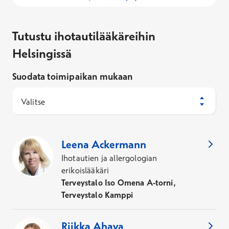
Tutustu ihotautilääkäreihin
Helsingissä
Suodata toimipaikan mukaan
Valitse
17
Asiantuntijaa
,
Kaupunki
:
Helsinki
Leena
Ackermann
Ihotautien ja allergologian
erikoislääkäri
Terveystalo Iso Omena A-torni,
Terveystalo Kamppi
Riikka
Ahava