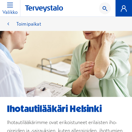
Valikko
Toimipaikat
Ihotautilääkäri Helsinki
Ihotautilääkärimme ovat erikoistuneet erilaisten iho-
oireiden ja -sairauksien, kuten allergioiden, ihottumien