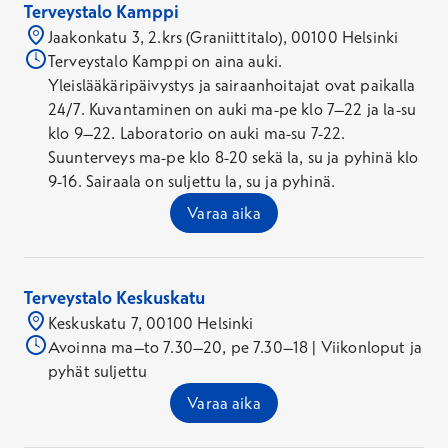
Terveystalo Kamppi
Jaakonkatu 3, 2.krs (Graniittitalo), 00100 Helsinki
Terveystalo Kamppi on aina auki.
Yleislääkäripäivystys ja sairaanhoitajat ovat paikalla
24/7. Kuvantaminen on auki ma-pe klo 7–22 ja la-su
klo 9–22. Laboratorio on auki ma-su 7-22.
Suunterveys ma-pe klo 8-20 sekä la, su ja pyhinä klo
9-16. Sairaala on suljettu la, su ja pyhinä.
Varaa aika
Terveystalo Keskuskatu
Keskuskatu 7, 00100 Helsinki
Avoinna ma–to 7.30–20, pe 7.30–18 | Viikonloput ja
pyhät suljettu
Varaa aika