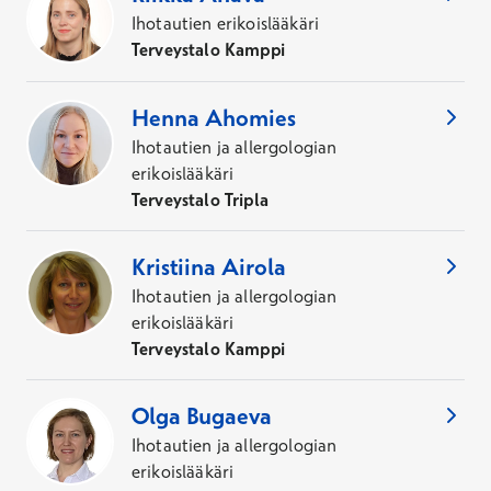
Ihotautien erikoislääkäri
Terveystalo Kamppi
Henna
Ahomies
Ihotautien ja allergologian
erikoislääkäri
Terveystalo Tripla
Kristiina
Airola
Ihotautien ja allergologian
erikoislääkäri
Terveystalo Kamppi
Olga
Bugaeva
Ihotautien ja allergologian
erikoislääkäri