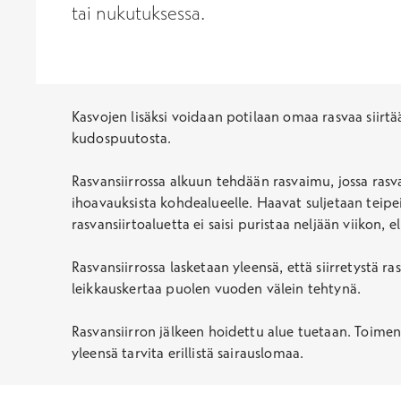
tai nukutuksessa.
Kasvojen lisäksi voidaan potilaan omaa rasvaa siirt
kudospuutosta.
Rasvansiirrossa alkuun tehdään rasvaimu, jossa rasva
ihoavauksista kohdealueelle. Haavat suljetaan teipei
rasvansiirtoaluetta ei saisi puristaa neljään viikon, e
Rasvansiirrossa lasketaan yleensä, että siirretystä ra
leikkauskertaa puolen vuoden välein tehtynä.
Rasvansiirron jälkeen hoidettu alue tuetaan. Toimen
yleensä tarvita erillistä sairauslomaa.