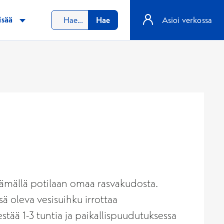
isää
Hae
Asioi verkossa
rtämällä potilaan omaa rasvakudosta.
 oleva vesisuihku irrottaa
tää 1-3 tuntia ja paikallispuudutuksessa