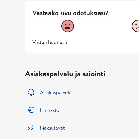
Vastaako sivu odotuksiasi?
Vastaako sivu odotuksiasi?
1
2
Vastaa huonosti
1 -
—
Vastaa huonosti
Asiakaspalvelu ja asiointi
Asiakaspalvelu
Hinnasto
Maksutavat