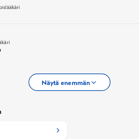
oislääkäri
äkäri
u
Näytä enemmän
n