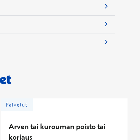
et
Palvelut
Arven tai kurouman poisto tai
korjaus