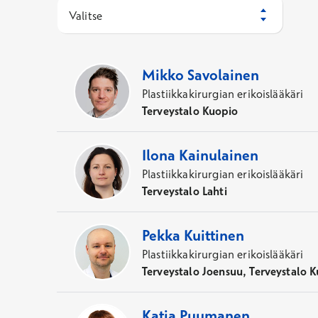
Valitse
26
Asiantuntijaa
Mikko
Savolainen
Plastiikkakirurgian erikoislääkäri
Terveystalo Kuopio
Ilona
Kainulainen
Plastiikkakirurgian erikoislääkäri
Terveystalo Lahti
Pekka
Kuittinen
Plastiikkakirurgian erikoislääkäri
Terveystalo Joensuu, Terveystalo 
Katja
Puumanen