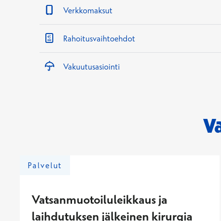
Verkkomaksut
Rahoitusvaihtoehdot
Vakuutusasiointi
V
Palvelut
Vatsanmuotoiluleikkaus ja
laihdutuksen jälkeinen kirurgia