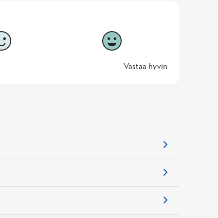
5
Vastaa hyvin
5 -
Vastaa hyvin