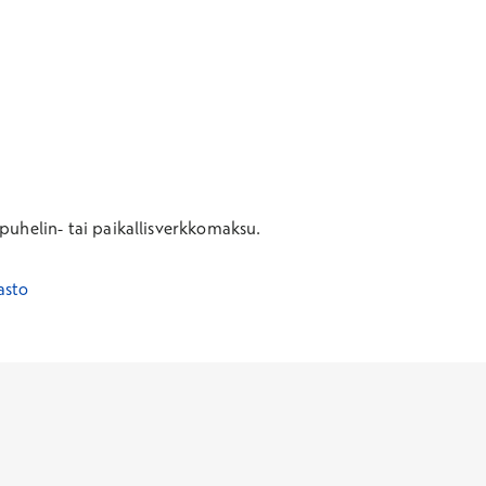
uhelin- tai paikallisverkkomaksu.
asto