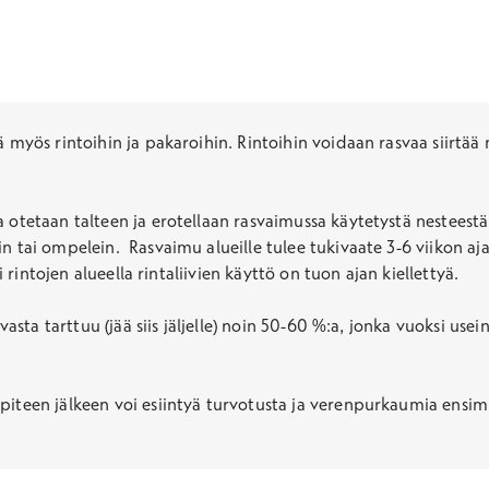
ää myös rintoihin ja pakaroihin. Rintoihin voidaan rasvaa siirtä
 otetaan talteen ja erotellaan rasvaimussa käytetystä nesteestä
n tai ompelein. Rasvaimu alueille tulee tukivaate 3-6 viikon aja
li rintojen alueella rintaliivien käyttö on tuon ajan kiellettyä.
svasta tarttuu (jää siis jäljelle) noin 50-60 %:a, jonka vuoksi us
piteen jälkeen voi esiintyä turvotusta ja verenpurkaumia ensimm