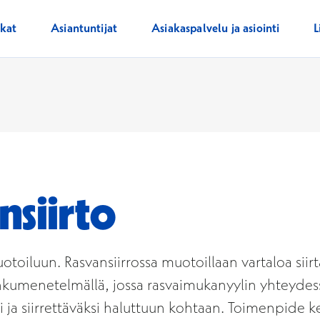
ikat
Asiantuntijat
Asiakaspalvelu ja asiointi
L
nsiirto
otoiluun. Rasvansiirrossa muotoillaan vartaloa sii
kumenetelmällä, jossa rasvaimukanyylin yhteydessä
ja siirrettäväksi haluttuun kohtaan. Toimenpide kes