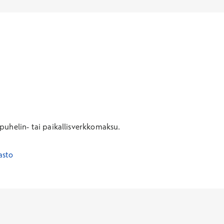
uhelin- tai paikallisverkkomaksu.
asto