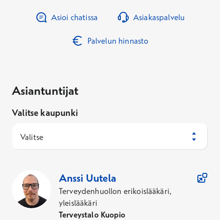
Asioi chatissa
Asiakaspalvelu
Palvelun hinnasto
Asiantuntijat
Valitse kaupunki
Valitse
4
Asiantuntijaa
Anssi
Uutela
Terveydenhuollon erikoislääkäri,
yleislääkäri
Terveystalo Kuopio