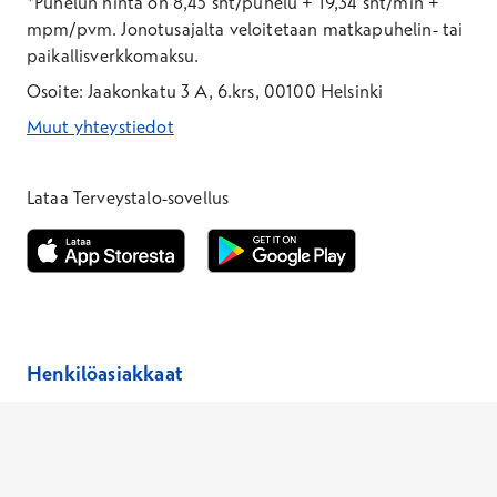
*Puhelun hinta on 8,45 snt/puhelu + 19,34 snt/min +
mpm/pvm.
Jonotusajalta veloitetaan matkapuhelin- tai
paikallisverkkomaksu.
Osoite: Jaakonkatu 3 A, 6.krs, 00100 Helsinki
Muut yhteystiedot
*Puhelun hinta on 8,35 snt/puhelu + 19,33 snt/min + mpm/pvm
*Puhelun hinta on matkapuhelinliittymästä 8,35 snt/puhelu + 
Lataa Terveystalo-sovellus
Avautuu uuteen ikkunaan
Avautuu uuteen ikkunaan
Henkilöasiakkaat
Hinnasto
Ajanvaraus