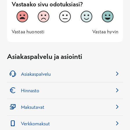
Vastaako sivu odotuksiasi?
Vastaako sivu odotuksiasi?
1
2
3
4
5
Vastaa huonosti
Vastaa hyv
1 -
—
5 -
Vastaa huonosti
Vastaa hyvin
Asiakaspalvelu ja asiointi
Asiakaspalvelu
Hinnasto
Maksutavat
Verkkomaksut