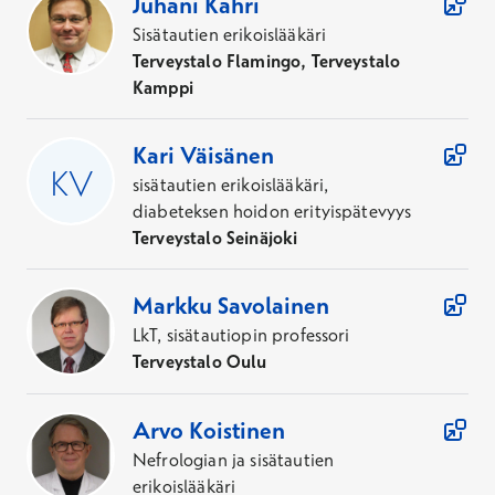
Juhani
Kahri
Sisätautien erikoislääkäri
Terveystalo Flamingo, Terveystalo
Kamppi
Kari
Väisänen
sisätautien erikoislääkäri,
diabeteksen hoidon erityispätevyys
Terveystalo Seinäjoki
Markku
Savolainen
LkT, sisätautiopin professori
Terveystalo Oulu
Arvo
Koistinen
Nefrologian ja sisätautien
erikoislääkäri