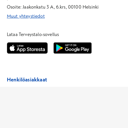
Osoite: Jaakonkatu 3 A, 6.krs, 00100 Helsinki
Muut yhteystiedot
*Puhelun hinta on 8,35 snt/puhelu + 19,33 snt/min + mpm/pvm
*Puhelun hinta on matkapuhelinliittymästä 8,35 snt/puhelu + 
Lataa Terveystalo-sovellus
Avautuu uuteen ikkunaan
Avautuu uuteen ikkunaan
Henkilöasiakkaat
Hinnasto
Ajanvaraus
Toimipaikat