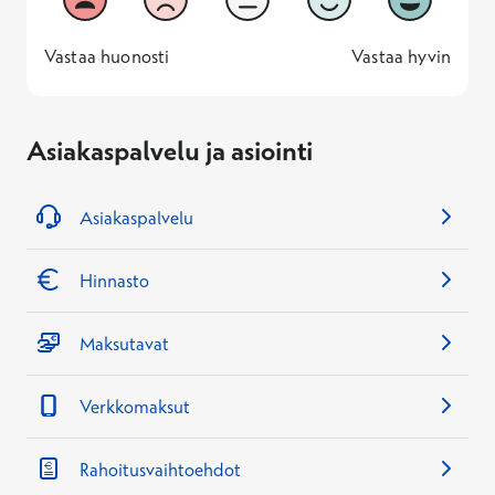
Vastaa huonosti
Vastaa hyv
1 -
—
5 -
Vastaa huonosti
Vastaa hyvin
Asiakaspalvelu ja asiointi
Asiakaspalvelu
Hinnasto
Maksutavat
Verkkomaksut
Rahoitusvaihtoehdot