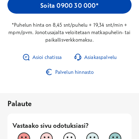
Soita 0900 30 000*
*Puhelun hinta on 8,45 snt/puhelu + 19,34 snt/min +
mpm/pvm. Jonotusajalta veloitetaan matkapuhelin- tai
paikallisverkkomaksu.
Asioi chatissa
Asiakaspalvelu
Palvelun hinnasto
Palaute
Vastaako sivu odotuksiasi?
Vastaako sivu odotuksiasi?
1
2
3
4
5