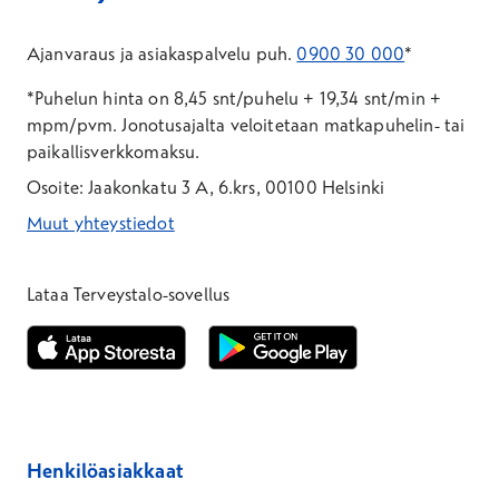
Ajanvaraus ja asiakaspalvelu puh.
0900 30 000
*
*Puhelun hinta on 8,45 snt/puhelu + 19,34 snt/min +
mpm/pvm.
Jonotusajalta veloitetaan matkapuhelin- tai
paikallisverkkomaksu.
Osoite: Jaakonkatu 3 A, 6.krs, 00100 Helsinki
Muut yhteystiedot
*Puhelun hinta on 8,35 snt/puhelu + 19,33 snt/min + mpm/pvm
*Puhelun hinta on matkapuhelinliittymästä 8,35 snt/puhelu + 
Lataa Terveystalo-sovellus
Avautuu uuteen ikkunaan
Avautuu uuteen ikkunaan
Henkilöasiakkaat