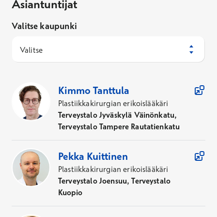
Asiantuntijat
Valitse kaupunki
Valitse
11
Asiantuntijaa
Kimmo
Tanttula
Plastiikkakirurgian erikoislääkäri
Terveystalo Jyväskylä Väinönkatu,
Terveystalo Tampere Rautatienkatu
Pekka
Kuittinen
Plastiikkakirurgian erikoislääkäri
Terveystalo Joensuu, Terveystalo
Kuopio