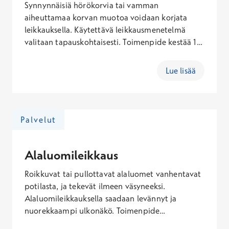
Synnynnäisiä hörökorvia tai vamman
aiheuttamaa korvan muotoa voidaan korjata
leikkauksella. Käytettävä leikkausmenetelmä
valitaan tapauskohtaisesti. Toimenpide kestää 1-2
tuntia ja tehdään puudutuksessa tai
nukutuksessa.
Lue lisää
Palvelut
Alaluomileikkaus
Roikkuvat tai pullottavat alaluomet vanhentavat
potilasta, ja tekevät ilmeen väsyneeksi.
Alaluomileikkauksella saadaan levännyt ja
nuorekkaampi ulkonäkö. Toimenpide
suunnitellaan aina yksilöllisesti potilaan toiveet