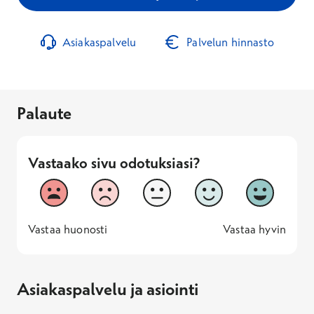
Asiakaspalvelu
Palvelun hinnasto
Palaute
Vastaako sivu odotuksiasi?
Vastaako sivu odotuksiasi?
1
2
3
4
5
Vastaa huonosti
Vastaa hyv
1 -
—
5 -
Vastaa huonosti
Vastaa hyvin
Asiakaspalvelu ja asiointi