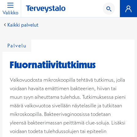
Valikko
Kaikki palvelut
Palvelu
Fluornatiivitutkimus
Valkovuodosta mikroskoopilla tehtävä tutkimus, jolla
voidaan havaita emättimen bakteerien, hiivan tai
muun syyn aiheuttama tulehdus. Tutkimuksessa pieni
määrä valkovuotoa sivellään näytelasille ja tutkitaan
mikroskoopilla. Bakteerivaginoosissa todetaan
yleensä bakteerimassan peittämiä clue-soluja. Lisäksi
voidaan todeta tulehdussolujen tai epiteelin