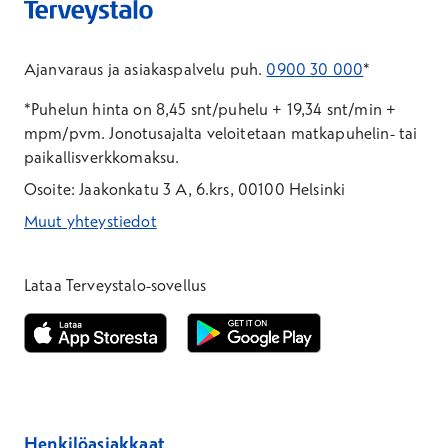
Ajanvaraus ja asiakaspalvelu puh.
0900 30 000
*
*Puhelun hinta on 8,45 snt/puhelu + 19,34 snt/min +
mpm/pvm.
Jonotusajalta veloitetaan matkapuhelin- tai
paikallisverkkomaksu.
Osoite: Jaakonkatu 3 A, 6.krs, 00100 Helsinki
Muut yhteystiedot
*Puhelun hinta on 8,35 snt/puhelu + 19,33 snt/min + mpm/pvm
*Puhelun hinta on matkapuhelinliittymästä 8,35 snt/puhelu + 
Lataa Terveystalo-sovellus
Avautuu uuteen ikkunaan
Avautuu uuteen ikkunaan
Henkilöasiakkaat