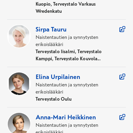
Kuopio, Terveystalo Varkaus
Wredenkatu
Sirpa
Tauru
Naistentautien ja synnytysten
erikoislääkäri
Terveystalo Iisalmi, Terveystalo
Kamppi, Terveystalo Kouvola...
Elina
Urpilainen
Naistentautien ja synnytysten
erikoislääkäri
Terveystalo Oulu
Anna-Mari
Heikkinen
Naistentautien ja synnytysten
erikoislääkäri