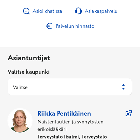
Asioi chatissa
Asiakaspalvelu
Palvelun hinnasto
Asiantuntijat
Valitse kaupunki
Valitse
6
Asiantuntijaa
Riikka
Pentikäinen
Naistentautien ja synnytysten
erikoislääkäri
Terveystalo Iisalmi, Terveystalo