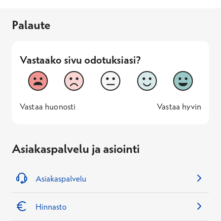
Palaute
Vastaako sivu odotuksiasi?
Vastaako sivu odotuksiasi?
1
2
3
4
5
Vastaa huonosti
Vastaa hyv
1 -
—
5 -
Vastaa huonosti
Vastaa hyvin
Asiakaspalvelu ja asiointi
Asiakaspalvelu
Hinnasto