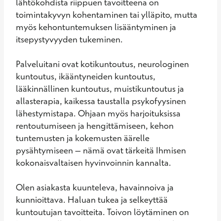
lähtökohdista riippuen tavoitteena on 
toimintakyvyn kohentaminen tai ylläpito, mutta 
myös kehontuntemuksen lisääntyminen ja 
itsepystyvyyden tukeminen. 

Palveluitani ovat kotikuntoutus, neurologinen 
kuntoutus, ikääntyneiden kuntoutus, 
lääkinnällinen kuntoutus, muistikuntoutus ja 
allasterapia, kaikessa taustalla psykofyysinen 
lähestymistapa. Ohjaan myös harjoituksissa 
rentoutumiseen ja hengittämiseen, kehon 
tuntemusten ja kokemusten äärelle 
pysähtymiseen – nämä ovat tärkeitä Ihmisen 
kokonaisvaltaisen hyvinvoinnin kannalta. 

Olen asiakasta kuunteleva, havainnoiva ja 
kunnioittava. Haluan tukea ja selkeyttää 
kuntoutujan tavoitteita. Toivon löytäminen on 