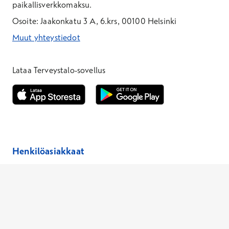
paikallisverkkomaksu.
Osoite: Jaakonkatu 3 A, 6.krs, 00100 Helsinki
Muut yhteystiedot
*Puhelun hinta on 8,35 snt/puhelu + 19,33 snt/min + mpm/pvm
*Puhelun hinta on matkapuhelinliittymästä 8,35 snt/puhelu + 
Lataa Terveystalo-sovellus
Avautuu uuteen ikkunaan
Avautuu uuteen ikkunaan
Henkilöasiakkaat
Hinnasto
Ajanvaraus