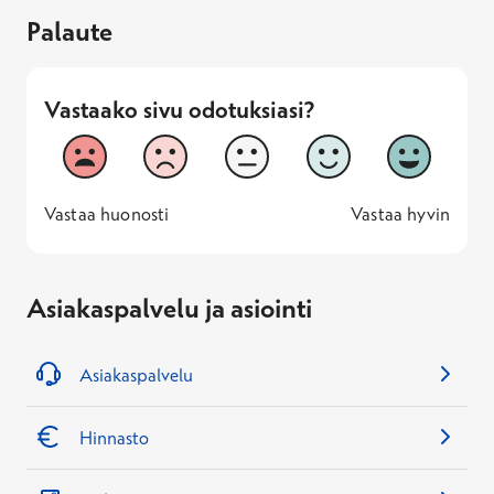
Palaute
Vastaako sivu odotuksiasi?
Vastaako sivu odotuksiasi?
1
2
3
4
5
Vastaa huonosti
Vastaa hyv
1 -
—
5 -
Vastaa huonosti
Vastaa hyvin
Asiakaspalvelu ja asiointi
Asiakaspalvelu
Hinnasto