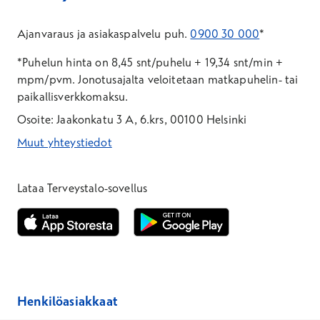
Ajanvaraus ja asiakaspalvelu puh.
0900 30 000
*
*Puhelun hinta on 8,45 snt/puhelu + 19,34 snt/min +
mpm/pvm.
Jonotusajalta veloitetaan matkapuhelin- tai
paikallisverkkomaksu.
Osoite: Jaakonkatu 3 A, 6.krs, 00100 Helsinki
Muut yhteystiedot
*Puhelun hinta on 8,35 snt/puhelu + 19,33 snt/min + mpm/pvm
*Puhelun hinta on matkapuhelinliittymästä 8,35 snt/puhelu + 
Lataa Terveystalo-sovellus
Avautuu uuteen ikkunaan
Avautuu uuteen ikkunaan
Henkilöasiakkaat