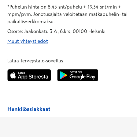
*Puhelun hinta on 8,45 snt/puhelu + 19,34 snt/min +
mpm/pvm.
Jonotusajalta veloitetaan matkapuhelin- tai
paikallisverkkomaksu.
Osoite: Jaakonkatu 3 A, 6.krs, 00100 Helsinki
Muut yhteystiedot
*Puhelun hinta on 8,35 snt/puhelu + 19,33 snt/min + mpm/pvm
*Puhelun hinta on matkapuhelinliittymästä 8,35 snt/puhelu + 
Lataa Terveystalo-sovellus
Avautuu uuteen ikkunaan
Avautuu uuteen ikkunaan
Henkilöasiakkaat
Hinnasto