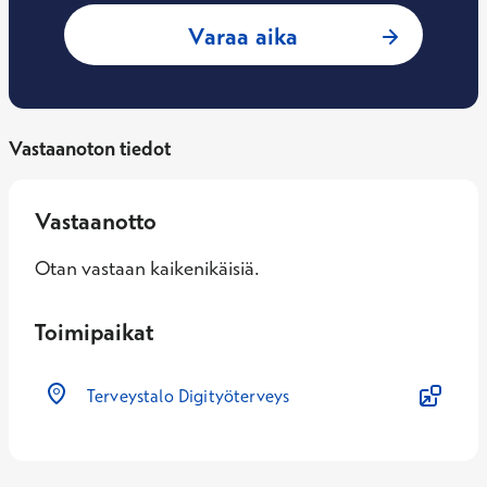
: Lena Tarkiainen,
Varaa aika
Vastaanoton tiedot
Vastaanotto
Otan vastaan kaikenikäisiä.
Toimipaikat
Terveystalo Digityöterveys