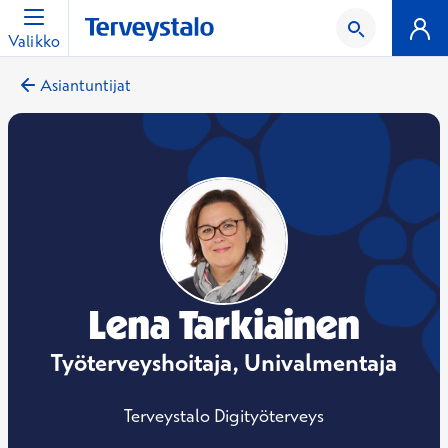
Valikko
Asiantuntijat
Lena Tarkiainen
Työterveyshoitaja, Univalmentaja
Terveystalo Digityöterveys